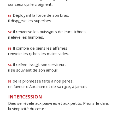
sur ce
u
x qui le craignent ;
Déployant la f
o
rce de son bras,
51
il disp
e
rse les superbes.
Il renverse les puiss
a
nts de leurs trônes,
52
il él
è
ve les humbles.
Il comble de bi
e
ns les affamés,
53
renvoie les r
i
ches les mains vides.
Il relève Isra
ë
l, son serviteur,
54
il se souvi
e
nt de son amour,
de la promesse f
a
ite à nos pères,
55
en faveur d'Abraham et de sa r
a
ce, à jamais.
INTERCESSION
Dieu se révèle aux pauvres et aux petits. Prions-le dans
la simplicité du cœur :