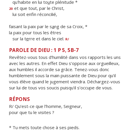
qu'habite en lui to
u
te plénitude *
et que tout, par le Christ,
20
lui soit enf
n réconcilié,
faisant la paix par le s
a
ng de sa Croix, *
la paix pour tous les êtres
sur la t
e
rre et dans le ciel.
R/
PAROLE DE DIEU : 1 P 5, 5B-7
Revêtez-vous tous d’humilité dans vos rapports les uns
avec les autres. En effet Dieu s’oppose aux orgueilleux,
aux humbles il accorde sa grâce. Tenez-vous donc
humblement sous la main puissante de Dieu pour qu’il
vous élève quand le jugement viendra. Déchargez-vous
sur lui de tous vos soucis puisqu’il s’occupe de vous.
RÉPONS
R/ Qu’est-ce que l’homme, Seigneur,
pour que tu le visites ?
* Tu mets toute chose à ses pieds.