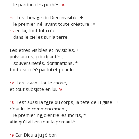
le pard
o
n des péchés.
R/
Il est l'image du Die
u
invisible, +
15
le premier-né, avant to
u
te créature : *
en lui, tout fut créé,
16
dans le ci
e
l et sur la terre.
Les êtres vis
i
bles et invisibles, +
puissances, principautés,
souverainet
é
s, dominations, *
tout est créé par lu
i
et pour lui.
Il est avant to
u
te chose,
17
et tout subs
i
ste en lui.
R/
Il est aussi la t
ê
te du corps, la tête de l'Église : +
18
c'est lui le commencement,
le premier-n
é
d'entre les morts, *
afin qu'il ait en to
u
t la primauté.
Car Dieu a jugé bon
19