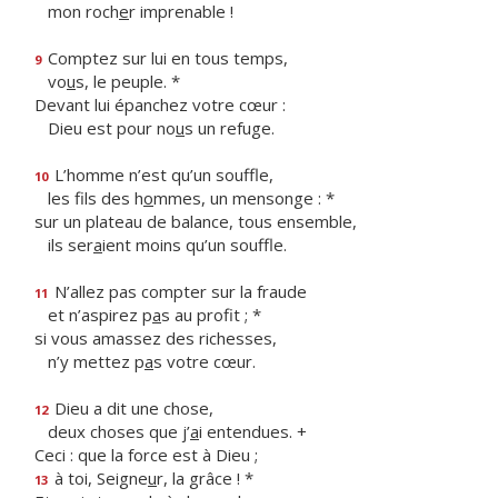
mon roch
e
r imprenable !
Comptez sur lui en tous temps,
9
vo
u
s, le peuple. *
Devant lui épanchez votre cœur :
Dieu est pour no
u
s un refuge.
L’homme n’est qu’un souffle,
10
les fils des h
o
mmes, un mensonge : *
sur un plateau de balance, tous ensemble,
ils ser
a
ient moins qu’un souffle.
N’allez pas compter sur la fraude
11
et n’aspirez p
a
s au profit ; *
si vous amassez des richesses,
n’y mettez p
a
s votre cœur.
Dieu a dit une chose,
12
deux choses que j’
a
i entendues. +
Ceci : que la force est à Dieu ;
à toi, Seigne
u
r, la grâce ! *
13