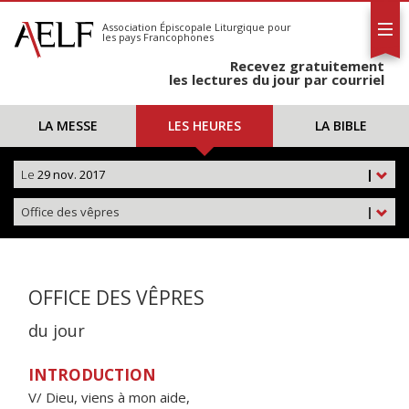
L'AELF
S'abonner
Association Épiscopale Liturgique
pour
les pays Francophones
Calendrier
Recevez gratuitement
Contact
les lectures du jour par courriel
LA MESSE
LES HEURES
LA BIBLE
Le
29 nov. 2017
|
Office des vêpres
|
OFFICE DES VÊPRES
du jour
INTRODUCTION
V/ Dieu, viens à mon aide,