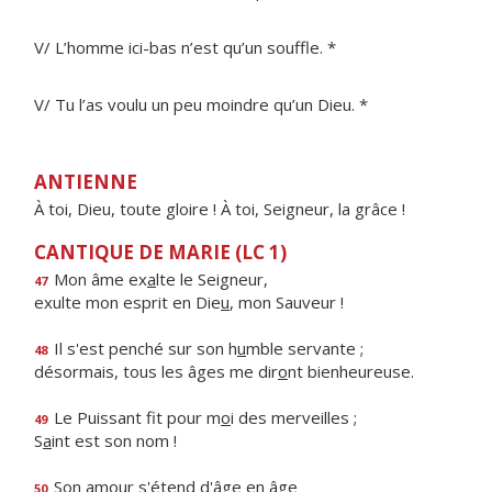
V/ L’homme ici-bas n’est qu’un souffle. *
V/ Tu l’as voulu un peu moindre qu’un Dieu. *
ANTIENNE
À toi, Dieu, toute gloire ! À toi, Seigneur, la grâce !
CANTIQUE DE MARIE (LC 1)
Mon âme ex
a
lte le Seigneur,
47
exulte mon esprit en Die
u
, mon Sauveur !
Il s'est penché sur son h
u
mble servante ;
48
désormais, tous les âges me dir
o
nt bienheureuse.
Le Puissant fit pour m
o
i des merveilles ;
49
S
a
int est son nom !
Son amour s'ét
e
nd d'âge en âge
50