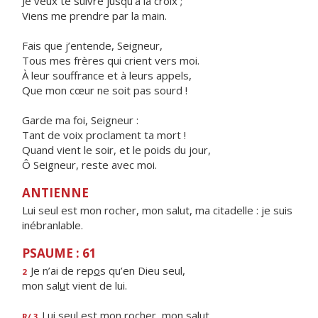
Je veux te suivre jusqu’à la croix ;
Viens me prendre par la main.
Fais que j’entende, Seigneur,
Tous mes frères qui crient vers moi.
À leur souffrance et à leurs appels,
Que mon cœur ne soit pas sourd !
Garde ma foi, Seigneur :
Tant de voix proclament ta mort !
Quand vient le soir, et le poids du jour,
Ô Seigneur, reste avec moi.
ANTIENNE
Lui seul est mon rocher, mon salut, ma citadelle : je suis
inébranlable.
PSAUME : 61
Je n’ai de rep
o
s qu’en Dieu seul,
2
mon sal
u
t vient de lui.
Lui seul est mon roch
e
r, mon salut,
R/ 3