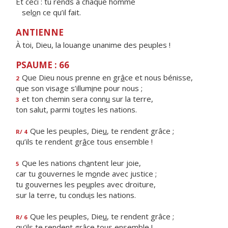
Et ceci : tu rends à chaque homme
sel
o
n ce qu’il fait.
ANTIENNE
À toi, Dieu, la louange unanime des peuples !
PSAUME : 66
Que Dieu nous prenne en gr
â
ce et nous bénisse,
2
que son visage s’illum
i
ne pour nous ;
et ton chemin sera conn
u
sur la terre,
3
ton salut, parmi to
u
tes les nations.
Que les peuples, Die
u
, te rendent grâce ;
R/ 4
qu’ils te rendent gr
â
ce tous ensemble !
Que les nations ch
a
ntent leur joie,
5
car tu gouvernes le m
o
nde avec justice ;
tu gouvernes les pe
u
ples avec droiture,
sur la terre, tu condu
i
s les nations.
Que les peuples, Die
u
, te rendent grâce ;
R/ 6
qu’ils te rendent gr
â
ce tous ensemble !