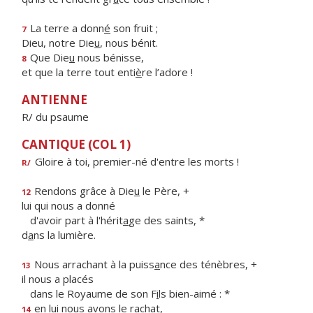
La terre a donn
é
son fruit ;
7
Dieu, notre Die
u
, nous bénit.
Que Die
u
nous bénisse,
8
et que la terre tout enti
è
re l’adore !
ANTIENNE
R/ du psaume
CANTIQUE (COL 1)
Gloire à toi, premier-né d'entre les morts !
R/
Rendons grâce à Die
u
le Père, +
12
lui qui nous a donné
d'avoir part à l'hérit
a
ge des saints, *
d
a
ns la lumière.
Nous arrachant à la puiss
a
nce des ténèbres, +
13
il nous a placés
dans le Royaume de son F
i
ls bien-aimé : *
en lui nous avons le rachat,
14