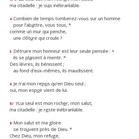
ma citadelle : je su
i
s inébranlable.
Combien de temps tomberez-vous sur un homme
4
pour l’ab
a
ttre, vous tous, *
comme un mur qui penche,
une clôt
u
re qui croule ?
Détruire mon honneur est leur seule pensée : +
5
ils se pl
a
isent à mentir. *
Des lèvres, ils bénissent ;
au fond d’eux-mêmes, ils maudissent.
Je n’ai mon rep
o
s qu’en Dieu seul ;
6
oui, mon esp
o
ir vient de lui.
Lui seul est mon roch
e
r, mon salut,
R/
7
ma citadelle : je r
e
ste inébranlable.
Mon salut et ma gloire
8
se tro
u
vent près de Dieu. *
Chez Dieu, mon refuge,