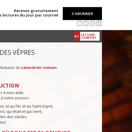
Recevez gratuitement
S'ABONNER
s lectures du jour par courriel
API
LECTURE
A+
CONFORT
 DES VÊPRES
 lectures du
calendrier romain
.
UCTION
ns à mon aide,
 à notre secours.
e, et au Fils et au Saint-Esprit,
st, qui était et qui vient,
cles des siècles.
ia.)