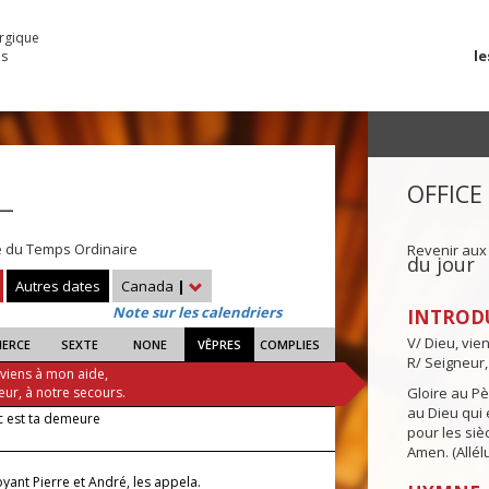
urgique
le
es
OFFICE
 —
e du Temps Ordinaire
Revenir aux
du jour
Autres dates
Canada
|
Note sur les calendriers
INTROD
V/ Dieu, vie
IERCE
SEXTE
NONE
VÊPRES
COMPLIES
R/ Seigneur,
 viens à mon aide,
eur, à notre secours.
Gloire au Pèr
au Dieu qui e
 est ta demeure
pour les siè
Amen. (Allélu
oyant Pierre et André, les appela.