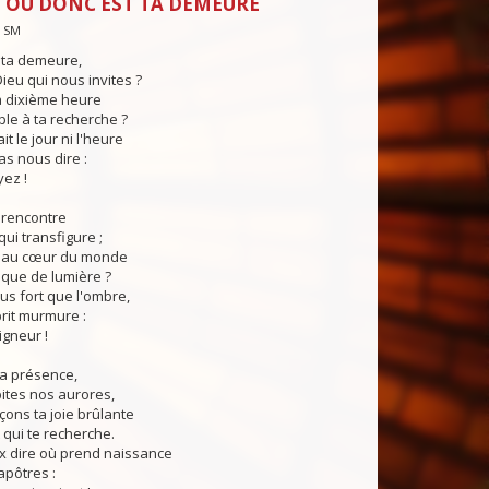
 OÙ DONC EST TA DEMEURE
— SM
 ta demeure,
eu qui nous invites ?
la dixième heure
iple à ta recherche ?
it le jour ni l'heure
as nous dire :
ez !
a rencontre
 qui transfigure ;
ve au cœur du monde
âque de lumière ?
lus fort que l'ombre,
prit murmure :
igneur !
ta présence,
ites nos aurores,
ons ta joie brûlante
 qui te recherche.
ux dire où prend naissance
 apôtres :