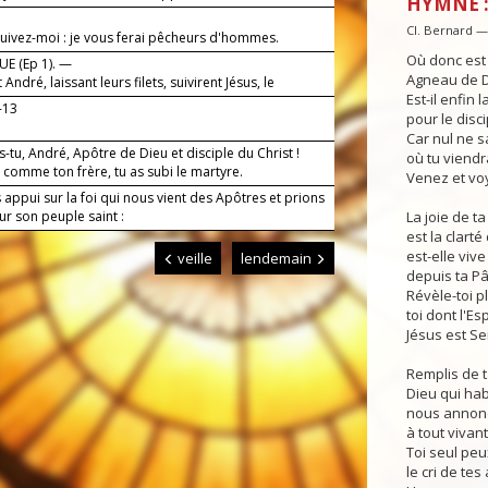
HYMNE :
Cl. Bernard 
suivez-moi : je vous ferai pêcheurs d'hommes.
Où donc est
E (Ep 1). —
Agneau de Di
 André, laissant leurs filets, suivirent Jésus, le
Est-il enfin 
.
-13
pour le disc
Car nul ne sa
s-tu, André, Apôtre de Dieu et disciple du Christ !
où tu viendr
, comme ton frère, tu as subi le martyre.
Venez et voy
appui sur la foi qui nous vient des Apôtres et prions
r son peuple saint :
La joie de t
est la clarté
est-elle vi
veille
lendemain
depuis ta P
Révèle-toi p
toi dont l'Es
Jésus est Se
Remplis de 
Dieu qui hab
nous annonç
à tout vivant
Toi seul pe
le cri de tes