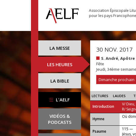
Association Épiscopale Lit
pour les pays Francophon
LA MESSE
30 NOV. 2017
S. André, Apôtre
Fête
LES HEURES
Jeudi, 34ème semain
Dimanche prochain
LA BIBLE
LECTURES
LAUDES
T
L'AELF
V/ Dieu,
Introduction
R/ Seign
VIDÉOS &
Où donc
...
Hymne
PODCASTS
115 —
Psaume
Jésus, v