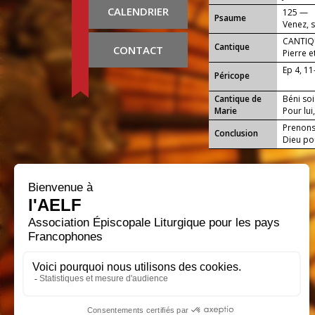
CALENDRIER
125 —
Psaume
Venez, 
CANTIQU
Cantique
CONTACT
Pierre et
Sauveur
Ep 4, 11
Péricope
Cantique de
Béni soi
Marie
Pour lui
Prenons 
Conclusion
Dieu pou