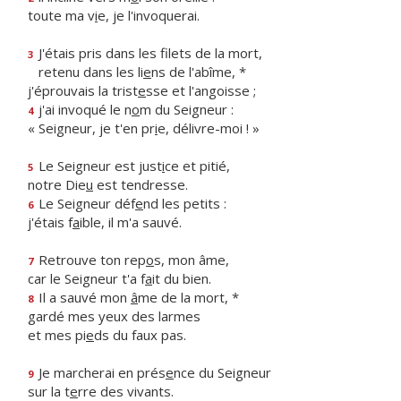
toute ma v
i
e, je l'invoquerai.
J'étais pris dans les filets de la mort,
3
retenu dans les li
e
ns de l'abîme, *
j'éprouvais la trist
e
sse et l'angoisse ;
j'ai invoqué le n
o
m du Seigneur :
4
« Seigneur, je t'en pr
i
e, délivre-moi ! »
Le Seigneur est just
i
ce et pitié,
5
notre Die
u
est tendresse.
Le Seigneur déf
e
nd les petits :
6
j'étais f
a
ible, il m'a sauvé.
Retrouve ton rep
o
s, mon âme,
7
car le Seigneur t'a f
a
it du bien.
Il a sauvé mon
â
me de la mort, *
8
gardé mes yeux des larmes
et mes pi
e
ds du faux pas.
Je marcherai en prés
e
nce du Seigneur
9
sur la t
e
rre des vivants.