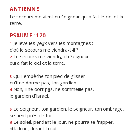
ANTIENNE
Le secours me vient du Seigneur qui a fait le ciel et la
terre.
PSAUME : 120
Je lève les ye
u
x vers les montagnes :
1
d’où le seco
u
rs me viendra-t-il ?
Le secours me viendr
a
du Seigneur
2
qui a fait le ci
e
l et la terre.
Qu’il empêche ton pi
e
d de glisser,
3
qu’il ne dorme p
a
s, ton gardien.
Non, il ne dort p
a
s, ne sommeille pas,
4
le gardi
e
n d’Israël.
Le Seigneur, ton gardien, le Seigne
u
r, ton ombrage,
5
se ti
e
nt près de toi.
Le soleil, pendant le jour, ne pourr
a
te frapper,
6
ni la l
u
ne, durant la nuit.