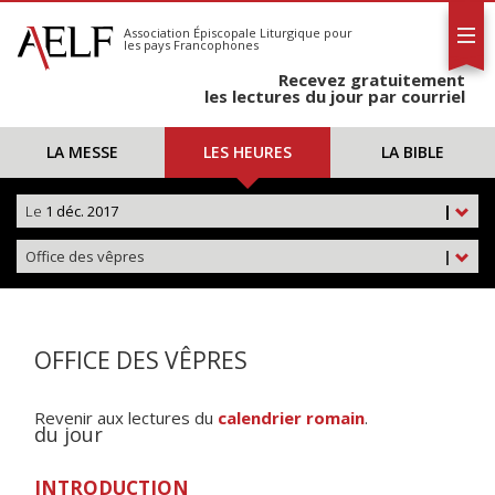
L'AELF
S'abonner
Association Épiscopale Liturgique
pour
les pays Francophones
Calendrier
Recevez gratuitement
Contact
les lectures du jour par courriel
LA MESSE
LES HEURES
LA BIBLE
Le
1 déc. 2017
|
Office des vêpres
|
OFFICE DES VÊPRES
Revenir aux lectures du
calendrier romain
.
du jour
INTRODUCTION