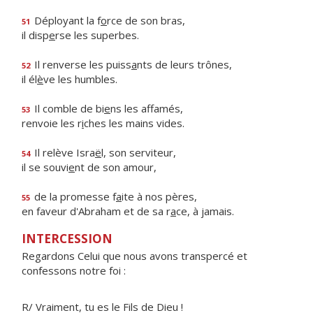
Déployant la f
o
rce de son bras,
51
il disp
e
rse les superbes.
Il renverse les puiss
a
nts de leurs trônes,
52
il él
è
ve les humbles.
Il comble de bi
e
ns les affamés,
53
renvoie les r
i
ches les mains vides.
Il relève Isra
ë
l, son serviteur,
54
il se souvi
e
nt de son amour,
de la promesse f
a
ite à nos pères,
55
en faveur d'Abraham et de sa r
a
ce, à jamais.
INTERCESSION
Regardons Celui que nous avons transpercé et
confessons notre foi :
R/ Vraiment, tu es le Fils de Dieu !