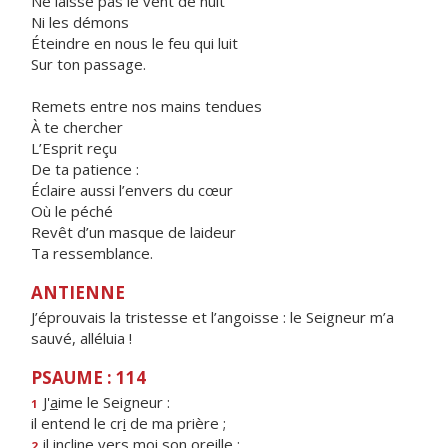
Ne laisse pas le vent de nuit
Ni les démons
Éteindre en nous le feu qui luit
Sur ton passage.
Remets entre nos mains tendues
À te chercher
L’Esprit reçu
De ta patience :
Éclaire aussi l’envers du cœur
Où le péché
Revêt d’un masque de laideur
Ta ressemblance.
ANTIENNE
J’éprouvais la tristesse et l’angoisse : le Seigneur m’a
sauvé, alléluia !
PSAUME : 114
J'
a
ime le Seigneur :
1
il entend le cr
i
de ma prière ;
il incline vers m
o
i son oreille :
2