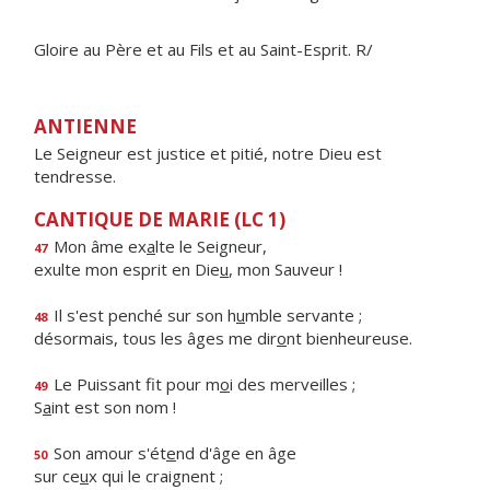
Gloire au Père et au Fils et au Saint-Esprit. R/
ANTIENNE
Le Seigneur est justice et pitié, notre Dieu est
tendresse.
CANTIQUE DE MARIE (LC 1)
Mon âme ex
a
lte le Seigneur,
47
exulte mon esprit en Die
u
, mon Sauveur !
Il s'est penché sur son h
u
mble servante ;
48
désormais, tous les âges me dir
o
nt bienheureuse.
Le Puissant fit pour m
o
i des merveilles ;
49
S
a
int est son nom !
Son amour s'ét
e
nd d'âge en âge
50
sur ce
u
x qui le craignent ;