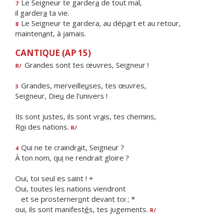
Le Seigneur te garder
a
de tout mal,
7
il garder
a
ta vie.
Le Seigneur te gardera, au dép
a
rt et au retour,
8
mainten
a
nt, à jamais.
CANTIQUE (AP 15)
Grandes sont tes œuvres, Seigneur !
R/
Grandes, merveille
u
ses, tes œuvres,
3
Seigneur, Die
u
de l'univers !
Ils sont justes, ils sont vr
a
is, tes chemins,
R
o
i des nations.
R/
Qui ne te craindr
a
it, Seigneur ?
4
À ton nom, qu
i
ne rendrait gloire ?
Oui, toi seul es saint ! +
Oui, toutes les nations viendront
et se prosterner
o
nt devant toi ; *
oui, ils sont manifest
é
s, tes jugements.
R/