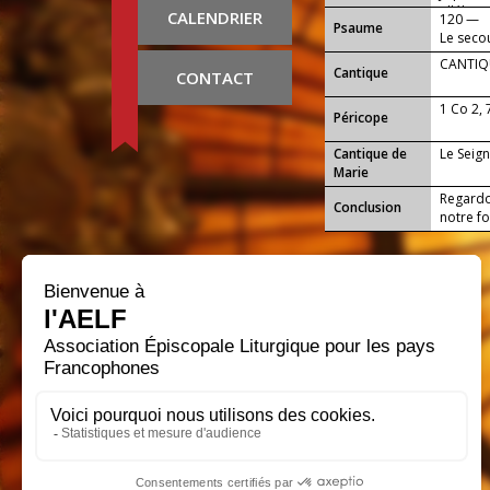
alléluia 
CALENDRIER
120 —
Psaume
Le secou
CANTIQU
Cantique
CONTACT
1 Co 2, 
Péricope
Cantique de
Le Seign
Marie
Regardo
Conclusion
notre foi