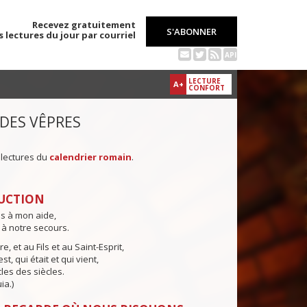
Recevez gratuitement
S'ABONNER
s lectures du jour par courriel
API
LECTURE
A+
CONFORT
 DES VÊPRES
 lectures du
calendrier romain
.
UCTION
ns à mon aide,
 à notre secours.
e, et au Fils et au Saint-Esprit,
st, qui était et qui vient,
cles des siècles.
ia.)