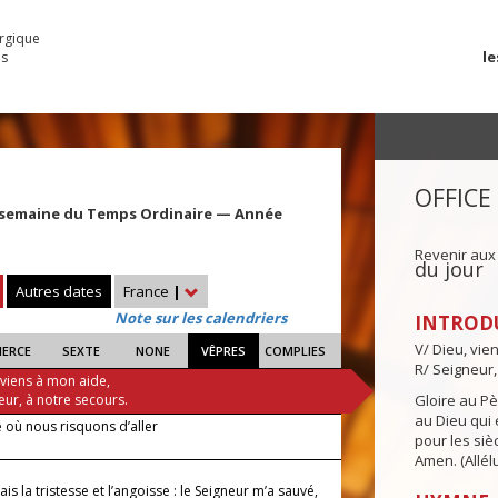
urgique
le
es
OFFICE
 semaine du Temps Ordinaire — Année
Revenir aux
du jour
Autres dates
France
|
Note sur les calendriers
INTROD
V/ Dieu, vie
IERCE
SEXTE
NONE
VÊPRES
COMPLIES
R/ Seigneur,
 viens à mon aide,
eur, à notre secours.
Gloire au Pèr
au Dieu qui e
 où nous risquons d’aller
pour les siè
Amen. (Allélu
ais la tristesse et l’angoisse : le Seigneur m’a sauvé,