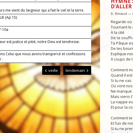
HYMNE :
!
D’ALLER
rs me vient du Seigneur qui a fait le ciel et la terre.
D. Rimaud — 
E (Ap 15)
Regarde où 
Tournant le
7-10a
À la cité
De ta souffr
eur est justice et pitié, notre Dieu est tendresse.
Ta Pâque est
De tes bourr
Explique-nou
ns Celui que nous avons transpercé et confessons
 :
À coups de l
Comment mar
veille
lendemain
Quand il est 
Si tu ne vas
Où vont nos
Ne manque p
Mais viens t’
La nappe est
Et pour la c
Comment te 
Et l’un de no
Si tu ne pre