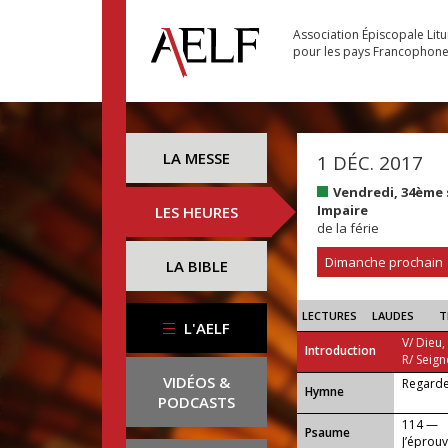
Association Épiscopale Lit
pour les pays Francophon
LA MESSE
1 DÉC. 2017
Vendredi, 34ème
Impaire
LES HEURES
de la férie
Dimanche prochain
LA BIBLE
LECTURES
LAUDES
T
L'AELF
V/ Dieu,
Introduction
R/ Seign
VIDÉOS &
Regarde
...
Hymne
PODCASTS
114 —
Psaume
J’éprouv