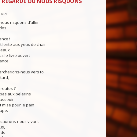
 REGARDE OÙ NOUS RISQUONS
CNPL
nous risquons d’aller
 dos
ance !
 lente aux yeux de chair
eaux :
s le livre ouvert
ance.
cherions-nous vers toi
tard,
 routes ?
as aux pèlerins
asseoir :
 mise pour le pain
oupe.
saurons-nous vivant
us,
nds