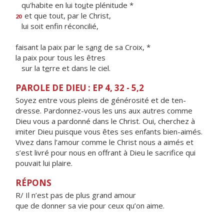
qu'habite en lui to
u
te plénitude *
et que tout, par le Christ,
20
lui soit enf
n réconcilié,
faisant la paix par le s
a
ng de sa Croix, *
la paix pour tous les êtres
sur la t
e
rre et dans le ciel.
PAROLE DE DIEU : EP 4, 32 - 5,2
Soyez entre vous pleins de générosité et de ten­
dresse. Pardonnez-vous les uns aux autres comme
Dieu vous a pardonné dans le Christ. Oui, cherchez à
imiter Dieu puisque vous êtes ses enfants bien-aimés.
Vivez dans l’amour comme le Christ nous a aimés et
s’est livré pour nous en offrant à Dieu le sacrifice qui
pouvait lui plaire.
RÉPONS
R/ Il n’est pas de plus grand amour
que de donner sa vie pour ceux qu’on aime.