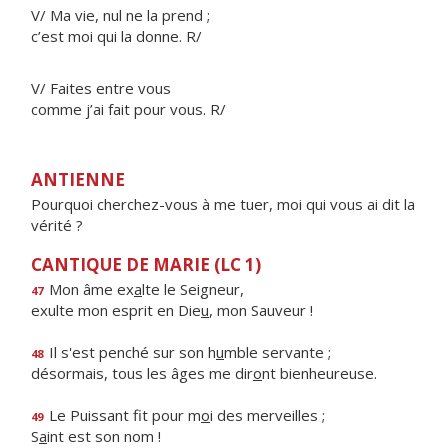
V/ Ma vie, nul ne la prend ;
c’est moi qui la donne. R/
V/ Faites entre vous
comme j’ai fait pour vous. R/
ANTIENNE
Pourquoi cherchez-vous à me tuer, moi qui vous ai dit la
vérité ?
CANTIQUE DE MARIE (LC 1)
Mon âme ex
a
lte le Seigneur,
47
exulte mon esprit en Die
u
, mon Sauveur !
Il s'est penché sur son h
u
mble servante ;
48
désormais, tous les âges me dir
o
nt bienheureuse.
Le Puissant fit pour m
o
i des merveilles ;
49
S
a
int est son nom !