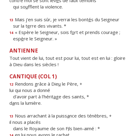
contre moi se sont lev
é
s de faux témoins
qui so
u
fflent la violence.
Mais j'en suis sûr, je verrai les bont
é
s du Seigneur
13
sur la t
e
rre des vivants. *
« Espère le Seigneur, sois f
o
rt et prends courage ;
14
esp
è
re le Seigneur. »
ANTIENNE
Tout vient de lui, tout est pour lui, tout est en lui : gloire
à Dieu dans les siècles !
CANTIQUE (COL 1)
Rendons grâce à Die
u
le Père, +
12
lui qui nous a donné
d'avoir part à l'hérit
a
ge des saints, *
d
a
ns la lumière.
Nous arrachant à la puiss
a
nce des ténèbres, +
13
il nous a placés
dans le Royaume de son F
i
ls bien-aimé : *
en lui nous avons le rachat,
14