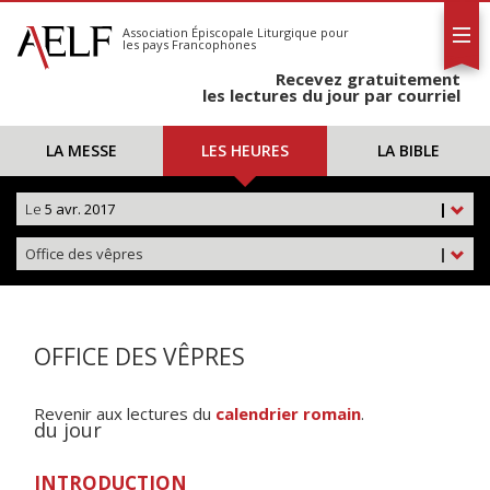
L'AELF
S'abonner
Association Épiscopale Liturgique
pour
les pays Francophones
Calendrier
Recevez gratuitement
Contact
les lectures du jour par courriel
LA MESSE
LES HEURES
LA BIBLE
Le
5 avr. 2017
|
Office des vêpres
|
OFFICE DES VÊPRES
Revenir aux lectures du
calendrier romain
.
du jour
INTRODUCTION