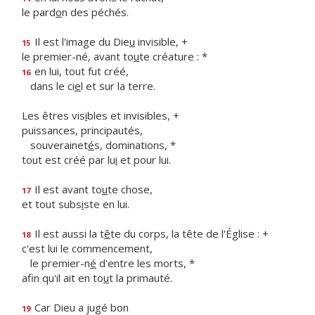
le pard
o
n des péchés.
Il est l'image du Die
u
invisible, +
15
le premier-né, avant to
u
te créature : *
en lui, tout fut créé,
16
dans le ci
e
l et sur la terre.
Les êtres vis
i
bles et invisibles, +
puissances, principautés,
souverainet
é
s, dominations, *
tout est créé par lu
i
et pour lui.
Il est avant to
u
te chose,
17
et tout subs
i
ste en lui.
Il est aussi la t
ê
te du corps, la tête de l'Église : +
18
c'est lui le commencement,
le premier-n
é
d'entre les morts, *
afin qu'il ait en to
u
t la primauté.
Car Dieu a jugé bon
19