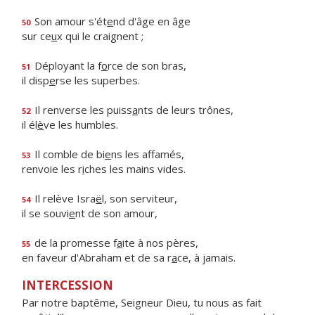
Son amour s'ét
e
nd d'âge en âge
50
sur ce
u
x qui le craignent ;
Déployant la f
o
rce de son bras,
51
il disp
e
rse les superbes.
Il renverse les puiss
a
nts de leurs trônes,
52
il él
è
ve les humbles.
Il comble de bi
e
ns les affamés,
53
renvoie les r
i
ches les mains vides.
Il relève Isra
ë
l, son serviteur,
54
il se souvi
e
nt de son amour,
de la promesse f
a
ite à nos pères,
55
en faveur d'Abraham et de sa r
a
ce, à jamais.
INTERCESSION
Par notre baptême, Seigneur Dieu, tu nous as fait