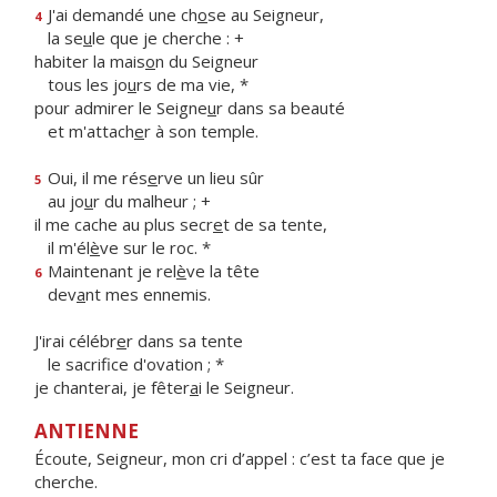
J'ai demandé une ch
o
se au Seigneur,
4
la se
u
le que je cherche : +
habiter la mais
o
n du Seigneur
tous les jo
u
rs de ma vie, *
pour admirer le Seigne
u
r dans sa beauté
et m'attach
e
r à son temple.
Oui, il me rés
e
rve un lieu sûr
5
au jo
u
r du malheur ; +
il me cache au plus secr
e
t de sa tente,
il m'él
è
ve sur le roc. *
Maintenant je rel
è
ve la tête
6
dev
a
nt mes ennemis.
J'irai célébr
e
r dans sa tente
le sacrif
ce d'ovation ; *
je chanterai, je fêter
a
i le Seigneur.
ANTIENNE
Écoute, Seigneur, mon cri d’appel : c’est ta face que je
cherche.