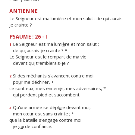
ANTIENNE
Le Seigneur est ma lumière et mon salut : de qui aurais-
je crainte ?
PSAUME : 26 - I
Le Seigneur est ma lumi
è
re et mon salut ;
1
de qu
i
aurais-je crainte ? *
Le Seigneur est le remp
a
rt de ma vie ;
devant qu
i
tremblerais-je ?
Si des méchants s'av
a
ncent contre moi
2
po
u
r me déchirer, +
ce sont eux, mes ennem
i
s, mes adversaires, *
qui perdent pi
e
d et succombent.
Qu'une armée se dépl
o
ie devant moi,
3
mon cœ
u
r est sans crainte ; *
que la bataille s'eng
a
ge contre moi,
je g
a
rde confiance.