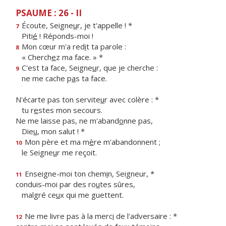
PSAUME : 26 - II
Écoute, Seigne
u
r, je t'appelle ! *
7
Piti
é
! Réponds-moi !
Mon cœur m'a red
i
t ta parole :
8
« Cherch
e
z ma face. » *
C'est ta face, Seigne
u
r, que je cherche :
9
ne me cache p
a
s ta face.
N'écarte pas ton servite
u
r avec colère : *
tu r
e
stes mon secours.
Ne me laisse pas, ne m'aband
o
nne pas,
Die
u
, mon salut ! *
Mon père et ma m
è
re m'abandonnent ;
10
le Seigne
u
r me reçoit.
Enseigne-moi ton chem
i
n, Seigneur, *
11
conduis-moi par des ro
u
tes sûres,
malgré ce
u
x qui me guettent.
Ne me livre pas à la merc
i
de l'adversaire : *
12