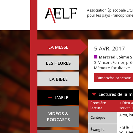
Association Épiscopale Lit
pour les pays Francophon
LA MESSE
5 AVR. 2017
Mercredi, 5ème 
S. Vincent Ferrier, prê
LES HEURES
Mémoire facultative
Dimanche prochain
LA BIBLE
Lectures de la m
L'AELF
Première
« Dieu a
lecture
serviteu
VIDÉOS &
À toi, l
Cantique
PODCASTS
« Si le 
Évangile
vous ser