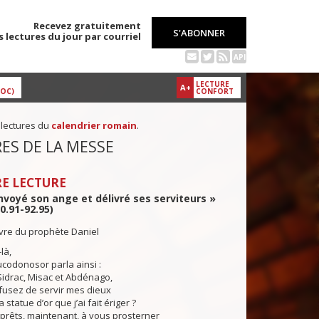
Recevez gratuitement
S'ABONNER
s lectures du jour par courriel
API
LECTURE
A+
DOC)
CONFORT
 lectures du
calendrier romain
.
ES DE LA MESSE
E LECTURE
nvoyé son ange et délivré ses serviteurs »
0.91-92.95)
ivre du prophète Daniel
là,
codonosor parla ainsi :
, Sidrac, Misac et Abdénago,
fusez de servir mes dieux
a statue d’or que j’ai fait ériger ?
rêts, maintenant, à vous prosterner