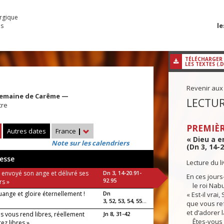
urgique
le
es
TÉLÉCHARGER
LES TEXTES (.
Revenir aux
Semaine de Carême —
LECTUR
tre
PREMIÈR
Autres dates
France
|
« Dieu a e
Note sur les calendriers
(Dn 3, 14-2
esse
Lecture du l
 envoyé son ange et délivré ses
Dn 3, 14-20.91-
En ces jours-
92.95
rs »
le roi Nabu
ouange et gloire éternellement !
Dn
« Est-il vrai
3, 52, 53, 54, 55...
que vous re
et d’adorer l
Fils vous rend libres, réellement
Jn 8, 31-42
Êtes-vous p
ez libres »