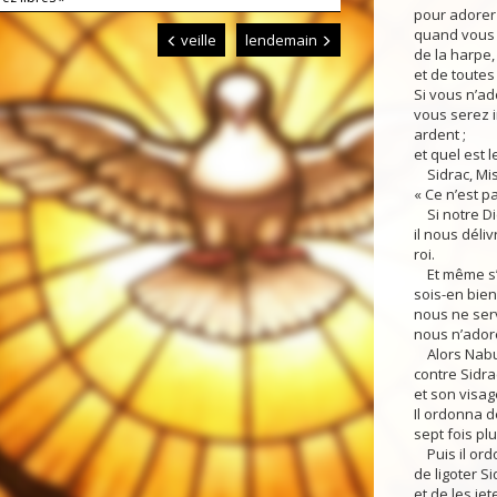
pour adorer l
quand vous e
veille
lendemain
de la harpe,
et de toutes
Si vous n’ad
vous serez 
ardent ;
et quel est 
Sidrac, Mis
« Ce n’est p
Si notre Di
il nous déli
roi.
Et même s’il
sois-en bien 
nous ne serv
nous n’adore
Alors Nabuc
contre Sidra
et son visage
Il ordonna d
sept fois plu
Puis il ord
de ligoter S
et de les je