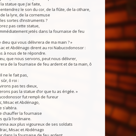
a statue que j’ai faite,
ntendrez le son du cor, de la flûte, de la cithare,
 de la lyre, de la cornemuse
 les sortes d’instruments ?
orez pas cette statue,
immédiatement jetés dans la fournaise de feu
le dieu qui vous délivrera de ma main ? »
ac et Abdénago dirent au roi Nabucodonosor :
as à nous de te répondre.
eu, que nous servons, peut nous délivrer,
vrera de la fournaise de feu ardent et de ta main, ô
 ne le fait pas,
sûr, ô roi :
irons pas tes dieux,
rons pas la statue d’or que tu as érigée. »
odonosor fut rempli de fureur
c, Misac et Abdénago,
 s’altéra.
e chauffer la fournaise
s qu’à l’ordinaire.
onna aux plus vigoureux de ses soldats
idrac, Misac et Abdénago
ter dans la fournaise de feu ardent.