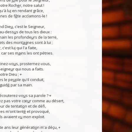
ns de j
o
ie pour le Seigneur,
otre Roch
e
r, notre salut !
u'à lu
i
en rendant grâce,
nes de f
ê
te acclamons-le !
nd Die
u
, c'est le Seigneur,
 au-dess
u
s de tous les dieux :
 main les profonde
u
rs de la terre,
ets des mont
a
gnes sont à lui ;
, c'est lu
i
qui l'a faite,
, car ses m
a
ins les ont pétries.
linez-vo
u
s, prosternez-vous,
Seigne
u
r qui nous a faits.
notre Dieu ; +
s le pe
u
ple qu'il conduit,
guid
é
par sa main.
 écouterez-vo
u
s sa parole ? +
z pas votre cœ
u
r comme au désert,
r de tentati
o
n et de défi,
es m'ont tent
é
et provoqué,
ls avaient v
u
mon exploit.
e ans leur générati
o
n m'a déçu, +