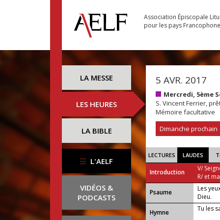
Association Épiscopale Lit
pour les pays Francophon
LA MESSE
5 AVR. 2017
Mercredi, 5ème 
S. Vincent Ferrier, prê
LES HEURES
Mémoire facultative
Dimanche prochain
LA BIBLE
LECTURES
LAUDES
T
L'AELF
V/ Seign
Introduction
R/ et m
VIDÉOS &
Les yeux
Psaume
PODCASTS
Dieu.
Tu les s
Hymne