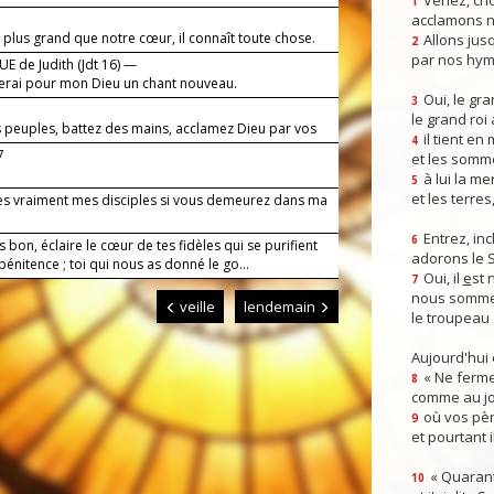
Venez, crio
1
acclamons n
 plus grand que notre cœur, il connaît toute chose.
Allons jusq
2
par nos hym
E de Judith (Jdt 16) —
terai pour mon Dieu un chant nouveau.
Oui, le gra
3
le grand roi
s peuples, battez des mains, acclamez Dieu par vos
il tient en
4
oie !
7
et les somm
à lui la mer
5
et les terres
es vraiment mes disciples si vous demeurez dans ma
Entrez, inc
6
s bon, éclaire le cœur de tes fidèles qui se purifient
adorons le 
pénitence ; toi qui nous as donné le go...
Oui, il
e
st 
7
nous somme
veille
lendemain
le troupeau 
Aujourd'hui
« Ne ferme
8
comme au jou
où vos pèr
9
et pourtant i
« Quarant
10