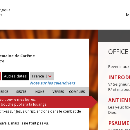
urgique
le
es
OFFICE
Semaine de Carême —
tre
Revenir aux
Autres dates
France
|
INTROD
Note sur les calendriers
V/ Seigneur,
R/ et ma bou
IERCE
SEXTE
NONE
VÊPRES
COMPLIES
eur, ouvre mes lèvres,
ANTIENN
a bouche publiera ta louange.
Les yeux fix
 fixés sur Jésus Christ, entrons dans le combat de
Dieu.
PSAUME I
auvais, mais ils ne t’ont pas vu.