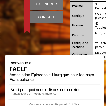
CALENDRIER
35 —
Psaume
Dieu est
CANTIQU
Cantique
CONTACT
Je chan
46 —
Psaume
Tous le
cris de j
Is 50, 5-
Péricope
Cantique de
Vous êt
Zacharie
parole.
Dieu trè
Conclusion
dans la 