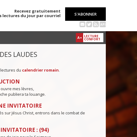
Recevez gratuitement
S'ABONNER
s lectures du jour par courriel
API
LECTURE
A+
CONFORT
 DES LAUDES
 lectures du
calendrier romain
.
UCTION
 ouvre mes lèvres,
che publiera ta louange.
E INVITATOIRE
és sur Jésus Christ, entrons dans le combat de
NVITATOIRE : (94)