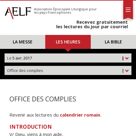
L'AELF
S'abonner
Association Épiscopale Liturgique
pour
les pays Francophones
Calendrier
Recevez gratuitement
Contact
les lectures du jour par courriel
LA MESSE
LES HEURES
LA BIBLE
Le
5 avr. 2017
|
Office des complies
|
OFFICE DES COMPLIES
Revenir aux lectures du
calendrier romain
.
INTRODUCTION
V/ Dieu, viens à mon aide,