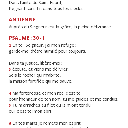
Dans l'unité du Saint-Esprit,
Régnant sans fin dans tous les siècles.
ANTIENNE
Auprès du Seigneur est la grâce, la pleine délivrance.
PSAUME : 30 - I
En toi, Seigne
u
r, j'ai mon refuge ;
2
garde-moi d'être humili
é
pour toujours.
Dans ta justice, l
i
bère-moi ;
écoute, et vi
e
ns me délivrer.
3
Sois le roch
e
r qui m'abrite,
la maison fortifi
é
e qui me sauve.
Ma forteresse et mon r
o
c, c'est toi :
4
pour l'honneur de ton nom, tu me gu
i
des et me conduis.
Tu m'arraches au fil
e
t qu'ils m'ont tendu ;
5
oui, c'est t
o
i mon abri.
En tes mains je rem
e
ts mon esprit ;
6