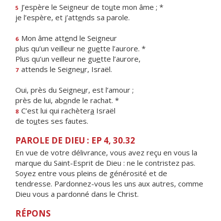
J’espère le Seigneur de to
u
te mon âme ; *
5
je l’espère, et j’att
e
nds sa parole.
Mon âme att
e
nd le Seigneur
6
plus qu’un veilleur ne gu
e
tte l’aurore. *
Plus qu’un veilleur ne gu
e
tte l’aurore,
attends le Seigne
u
r, Israël.
7
Oui, près du Seigne
u
r, est l’amour ;
près de lui, ab
o
nde le rachat. *
C’est lui qui rachèter
a
Israël
8
de to
u
tes ses fautes.
PAROLE DE DIEU : EP 4, 30.32
En vue de votre délivrance, vous avez reçu en vous la
marque du Saint-Esprit de Dieu : ne le contristez pas.
Soyez entre vous pleins de générosité et de
tendresse. Pardonnez-vous les uns aux autres, comme
Dieu vous a pardonné dans le Christ.
RÉPONS