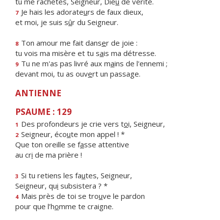
tu me rachètes, Seigneur, Die
u
de vérité.
Je hais les adorate
u
rs de faux dieux,
7
et moi, je suis s
û
r du Seigneur.
Ton amour me fait dans
e
r de joie :
8
tu vois ma misère et tu s
a
is ma détresse.
Tu ne m'as pas livré aux m
a
ins de l'ennemi ;
9
devant moi, tu as ouv
e
rt un passage.
ANTIENNE
PSAUME : 129
Des profondeurs je crie vers t
o
i, Seigneur,
1
Seigneur, éco
u
te mon appel ! *
2
Que ton oreille se f
a
sse attentive
au cr
i
de ma prière !
Si tu retiens les fa
u
tes, Seigneur,
3
Seigneur, qu
i
subsistera ? *
Mais près de toi se tro
u
ve le pardon
4
pour que l’h
o
mme te craigne.