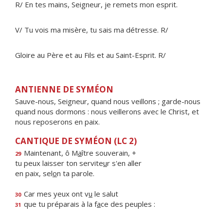
R/ En tes mains, Seigneur, je remets mon esprit.
V/ Tu vois ma misère, tu sais ma détresse. R/
Gloire au Père et au Fils et au Saint-Esprit. R/
ANTIENNE DE SYMÉON
Sauve-nous, Seigneur, quand nous veillons ; garde-nous
quand nous dormons : nous veillerons avec le Christ, et
nous reposerons en paix.
CANTIQUE DE SYMÉON (LC 2)
Maintenant, ô M
a
ître souverain, +
29
tu peux laisser ton servite
u
r s'en aller
en paix, sel
o
n ta parole.
Car mes yeux ont v
u
le salut
30
que tu préparais à la f
a
ce des peuples :
31