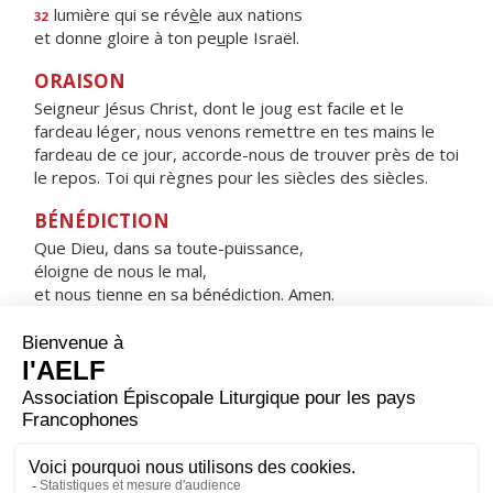
lumière qui se rév
è
le aux nations
32
et donne gloire à ton pe
u
ple Israël.
ORAISON
Seigneur Jésus Christ, dont le joug est facile et le
fardeau léger, nous venons remettre en tes mains le
fardeau de ce jour, accorde-nous de trouver près de toi
le repos. Toi qui règnes pour les siècles des siècles.
BÉNÉDICTION
Que Dieu, dans sa toute-puissance,
éloigne de nous le mal,
et nous tienne en sa bénédiction. Amen.
HYMNE : SUB TUUM PRÆSIDIUM
CONFUGIMUS
Sub tuum præsidium confugimus,
sancta Dei Genetrix ;
nostras deprecationes ne despicias
in necessitatibus
sed a periculis cunctis libera nos semper,