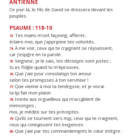
ANTIENNE
Ce jour-là, le Fils de David se dressera devant les
peuples.
PSAUME : 118-10
Tes mains m’ont façonn
é
, affermi ;
73
éclaire-moi, que j’appr
e
nne tes volontés.
À me voir, ceux qui te cr
a
ignent se réjouissent,
74
car j’esp
è
re en ta parole.
Seigneur, je le sais, tes décisi
o
ns sont justes ;
75
tu es fid
è
le quand tu m’éprouves.
Que j’aie pour consolati
o
n ton amour
76
selon tes prom
e
sses à ton serviteur !
Que vienne à moi ta tendr
e
sse, et je vivrai :
77
ta l
o
i fait mon plaisir.
Honte aux orgueilleux qui m’acc
a
blent de
78
mensonges ;
moi, je méd
i
te sur tes préceptes.
Qu’ils se tournent vers m
o
i, ceux qui te craignent,
79
ceux qui conn
a
issent tes exigences.
Que j’aie par tes commandem
e
nts le cœur intègre :
80