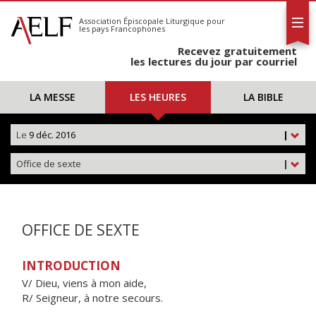
L'AELF
S'abonner
Association Épiscopale Liturgique
pour
les pays Francophones
Calendrier
Recevez gratuitement
Contact
les lectures du jour par courriel
LA MESSE
LES HEURES
LA BIBLE
Le
9 déc. 2016
|
Office de sexte
|
OFFICE DE SEXTE
INTRODUCTION
V/ Dieu, viens à mon aide,
R/ Seigneur, à notre secours.