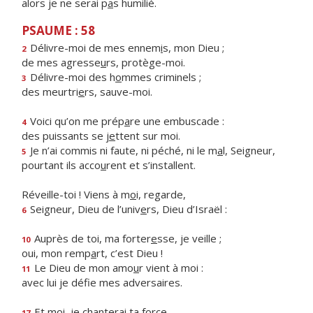
alors je ne serai p
a
s humilié.
PSAUME : 58
Délivre-moi de mes ennem
i
s, mon Dieu ;
2
de mes agresse
u
rs, protège-moi.
Délivre-moi des h
o
mmes criminels ;
3
des meurtri
e
rs, sauve-moi.
Voici qu’on me prép
a
re une embuscade :
4
des puissants se j
e
ttent sur moi.
Je n’ai commis ni faute, ni péché, ni le m
a
l, Seigneur,
5
pourtant ils acco
u
rent et s’installent.
Réveille-toi ! Viens à m
o
i, regarde,
Seigneur, Dieu de l’univ
e
rs, Dieu d’Israël :
6
Auprès de toi, ma forter
e
sse, je veille ;
10
oui, mon remp
a
rt, c’est Dieu !
Le Dieu de mon amo
u
r vient à moi :
11
avec lui je déf
e mes adversaires.
Et moi, je chanter
a
i ta force,
17