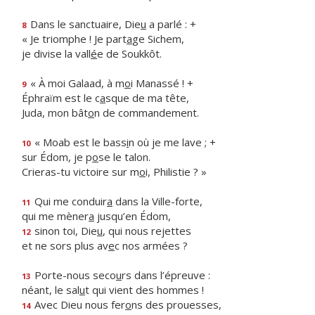
Dans le sanctuaire, Die
u
a parlé : +
8
« Je triomphe ! Je part
a
ge Sichem,
je divise la vall
é
e de Soukkôt.
« À moi Galaad, à m
o
i Manassé ! +
9
Éphraïm est le c
a
sque de ma tête,
Juda, mon bât
o
n de commandement.
« Moab est le bass
i
n où je me lave ; +
10
sur Édom, je p
o
se le talon.
Crieras-tu victoire sur m
o
i, Philistie ? »
Qui me conduir
a
dans la Ville-forte,
11
qui me mèner
a
jusqu’en Édom,
sinon toi, Die
u
, qui nous rejettes
12
et ne sors plus av
e
c nos armées ?
Porte-nous seco
u
rs dans l’épreuve :
13
néant, le sal
u
t qui vient des hommes !
Avec Dieu nous fer
o
ns des prouesses,
14