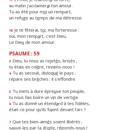
au matin j’acclamer
a
i ton amour.
Tu as été pour m
o
i un rempart,
un refuge au t
e
mps de ma détresse.
Je te fêterai, t
o
i, ma forteresse :
18
oui, mon remp
a
rt, c’est Dieu,
Le Die
u
de mon amour.
PSAUME : 59
Dieu, tu nous as rejet
é
s, brisés ;
3
tu étais en col
è
re, reviens-nous !
Tu as secoué, disloqu
é
le pays ;
4
répare ses br
è
ches : il s’effondre.
Tu mets à dure épre
u
ve ton peuple,
5
tu nous fais boire un v
i
n de vertige.
Tu as donné un étend
a
rd à tes fidèles,
6
était-ce pour qu’ils fu
i
ent devant l’arc ?
Que tes bien-aim
é
s soient libérés ;
7
sauve-les par ta dr
o
ite, réponds-nous !