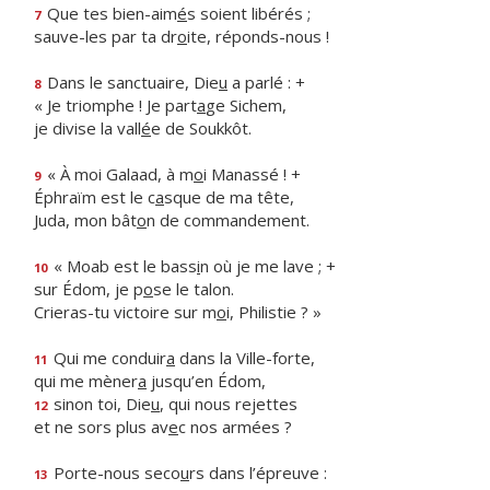
Que tes bien-aim
é
s soient libérés ;
7
sauve-les par ta dr
o
ite, réponds-nous !
Dans le sanctuaire, Die
u
a parlé : +
8
« Je triomphe ! Je part
a
ge Sichem,
je divise la vall
é
e de Soukkôt.
« À moi Galaad, à m
o
i Manassé ! +
9
Éphraïm est le c
a
sque de ma tête,
Juda, mon bât
o
n de commandement.
« Moab est le bass
i
n où je me lave ; +
10
sur Édom, je p
o
se le talon.
Crieras-tu victoire sur m
o
i, Philistie ? »
Qui me conduir
a
dans la Ville-forte,
11
qui me mèner
a
jusqu’en Édom,
sinon toi, Die
u
, qui nous rejettes
12
et ne sors plus av
e
c nos armées ?
Porte-nous seco
u
rs dans l’épreuve :
13