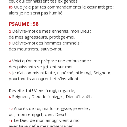
ceux qui conn
a
issent tes exigences.
Que j’aie par tes commandem
e
nts le cœur intègre :
80
alors je ne serai p
a
s humilié.
PSAUME : 58
Délivre-moi de mes ennem
i
s, mon Dieu ;
2
de mes agresse
u
rs, protège-moi.
Délivre-moi des h
o
mmes criminels ;
3
des meurtri
e
rs, sauve-moi.
Voici qu’on me prép
a
re une embuscade :
4
des puissants se j
e
ttent sur moi.
Je n’ai commis ni faute, ni péché, ni le m
a
l, Seigneur,
5
pourtant ils acco
u
rent et s’installent.
Réveille-toi ! Viens à m
o
i, regarde,
Seigneur, Dieu de l’univ
e
rs, Dieu d’Israël :
6
Auprès de toi, ma forter
e
sse, je veille ;
10
oui, mon remp
a
rt, c’est Dieu !
Le Dieu de mon amo
u
r vient à moi :
11
avec lui je déf
e mes adversaires.