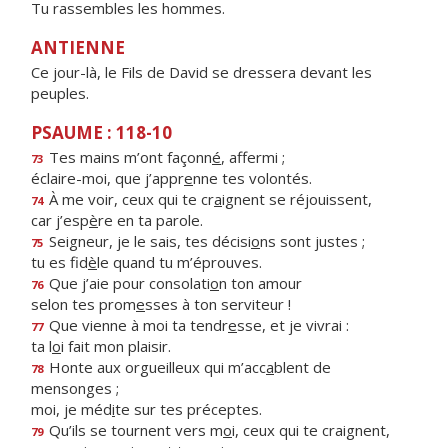
Tu rassembles les hommes.
ANTIENNE
Ce jour-là, le Fils de David se dressera devant les
peuples.
PSAUME : 118-10
Tes mains m’ont façonn
é
, affermi ;
73
éclaire-moi, que j’appr
e
nne tes volontés.
À me voir, ceux qui te cr
a
ignent se réjouissent,
74
car j’esp
è
re en ta parole.
Seigneur, je le sais, tes décisi
o
ns sont justes ;
75
tu es fid
è
le quand tu m’éprouves.
Que j’aie pour consolati
o
n ton amour
76
selon tes prom
e
sses à ton serviteur !
Que vienne à moi ta tendr
e
sse, et je vivrai :
77
ta l
o
i fait mon plaisir.
Honte aux orgueilleux qui m’acc
a
blent de
78
mensonges ;
moi, je méd
i
te sur tes préceptes.
Qu’ils se tournent vers m
o
i, ceux qui te craignent,
79