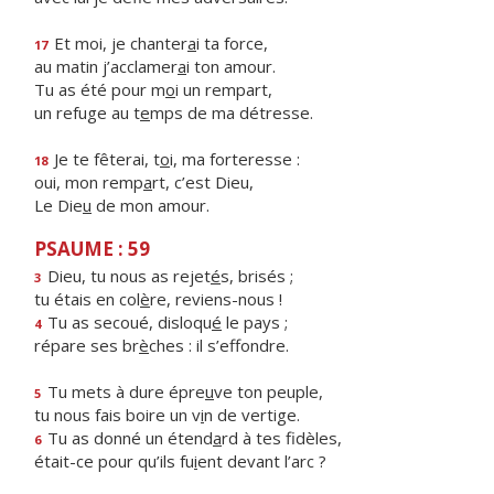
Et moi, je chanter
a
i ta force,
17
au matin j’acclamer
a
i ton amour.
Tu as été pour m
o
i un rempart,
un refuge au t
e
mps de ma détresse.
Je te fêterai, t
o
i, ma forteresse :
18
oui, mon remp
a
rt, c’est Dieu,
Le Die
u
de mon amour.
PSAUME : 59
Dieu, tu nous as rejet
é
s, brisés ;
3
tu étais en col
è
re, reviens-nous !
Tu as secoué, disloqu
é
le pays ;
4
répare ses br
è
ches : il s’effondre.
Tu mets à dure épre
u
ve ton peuple,
5
tu nous fais boire un v
i
n de vertige.
Tu as donné un étend
a
rd à tes fidèles,
6
était-ce pour qu’ils fu
i
ent devant l’arc ?