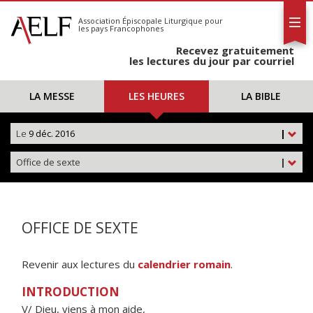
L'AELF
S'abonner
Association Épiscopale Liturgique
pour
les pays Francophones
Calendrier
Recevez gratuitement
Contact
les lectures du jour par courriel
LA MESSE
LES HEURES
LA BIBLE
Le
9 déc. 2016
|
Office de sexte
|
OFFICE DE SEXTE
Revenir aux lectures du
calendrier romain
.
INTRODUCTION
V/ Dieu, viens à mon aide,