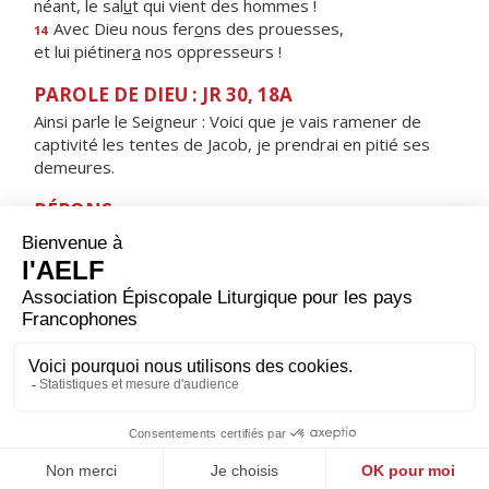
néant, le sal
u
t qui vient des hommes !
Avec Dieu nous fer
o
ns des prouesses,
14
et lui piétiner
a
nos oppresseurs !
PAROLE DE DIEU : JR 30, 18A
Ainsi parle le Seigneur : Voici que je vais ramener de
captivité les tentes de Jacob, je prendrai en pitié ses
demeures.
RÉPONS
V/ Le Seigneur apparaîtra dans sa gloire :
le peuple nouveau chantera son Dieu.
ORAISON
Tiens ton peuple éveillé, Seigneur, pour la venue de ton
Fils ; puissions-nous, fidèles à son avertissement,
garder au cœur toutes lumières de foi et d’amour pour
nous porter à sa rencontre. Lui qui règne.