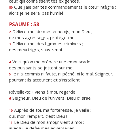
ceux qui conn
a
issent tes exigences.
Que j’aie par tes commandem
e
nts le cœur intègre :
80
alors je ne serai p
a
s humilié.
PSAUME : 58
Délivre-moi de mes ennem
i
s, mon Dieu ;
2
de mes agresse
u
rs, protège-moi.
Délivre-moi des h
o
mmes criminels ;
3
des meurtri
e
rs, sauve-moi.
Voici qu’on me prép
a
re une embuscade :
4
des puissants se j
e
ttent sur moi.
Je n’ai commis ni faute, ni péché, ni le m
a
l, Seigneur,
5
pourtant ils acco
u
rent et s’installent.
Réveille-toi ! Viens à m
o
i, regarde,
Seigneur, Dieu de l’univ
e
rs, Dieu d’Israël :
6
Auprès de toi, ma forter
e
sse, je veille ;
10
oui, mon remp
a
rt, c’est Dieu !
Le Dieu de mon amo
u
r vient à moi :
11
avec lui je déf
e mes adversaires.