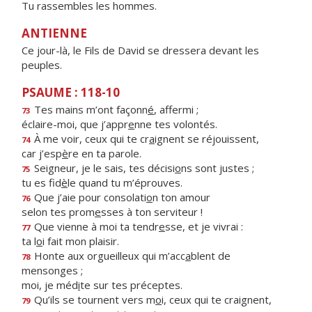
Tu rassembles les hommes.
ANTIENNE
Ce jour-là, le Fils de David se dressera devant les
peuples.
PSAUME : 118-10
Tes mains m’ont façonn
é
, affermi ;
73
éclaire-moi, que j’appr
e
nne tes volontés.
À me voir, ceux qui te cr
a
ignent se réjouissent,
74
car j’esp
è
re en ta parole.
Seigneur, je le sais, tes décisi
o
ns sont justes ;
75
tu es fid
è
le quand tu m’éprouves.
Que j’aie pour consolati
o
n ton amour
76
selon tes prom
e
sses à ton serviteur !
Que vienne à moi ta tendr
e
sse, et je vivrai :
77
ta l
o
i fait mon plaisir.
Honte aux orgueilleux qui m’acc
a
blent de
78
mensonges ;
moi, je méd
i
te sur tes préceptes.
Qu’ils se tournent vers m
o
i, ceux qui te craignent,
79