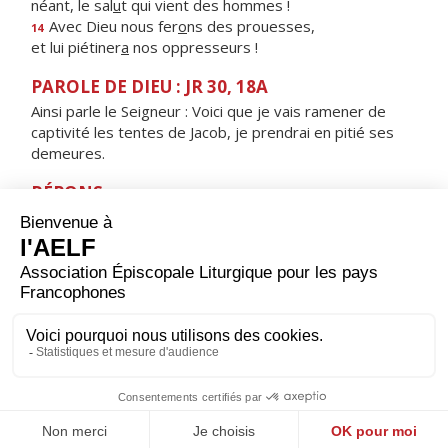
néant, le sal
u
t qui vient des hommes !
Avec Dieu nous fer
o
ns des prouesses,
14
et lui piétiner
a
nos oppresseurs !
PAROLE DE DIEU : JR 30, 18A
Ainsi parle le Seigneur : Voici que je vais ramener de
captivité les tentes de Jacob, je prendrai en pitié ses
demeures.
RÉPONS
V/ Le Seigneur apparaîtra dans sa gloire :
le peuple nouveau chantera son Dieu.
ORAISON
Tiens ton peuple éveillé, Seigneur, pour la venue de ton
Fils ; puissions-nous, fidèles à son avertissement,
garder au cœur toutes lumières de foi et d’amour pour
nous porter à sa rencontre. Lui qui règne.