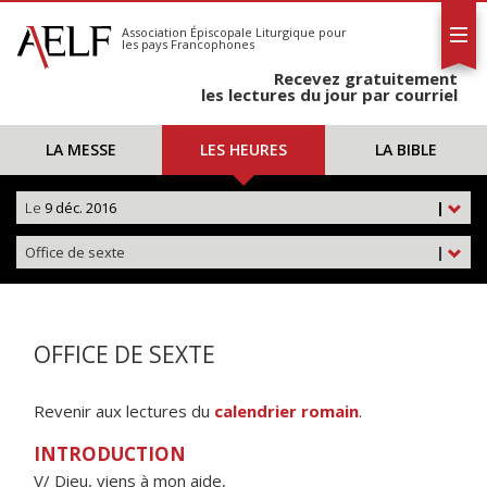
L'AELF
S'abonner
Association Épiscopale Liturgique
pour
les pays Francophones
Calendrier
Recevez gratuitement
Contact
les lectures du jour par courriel
LA MESSE
LES HEURES
LA BIBLE
Le
9 déc. 2016
|
Office de sexte
|
OFFICE DE SEXTE
Revenir aux lectures du
calendrier romain
.
INTRODUCTION
V/ Dieu, viens à mon aide,