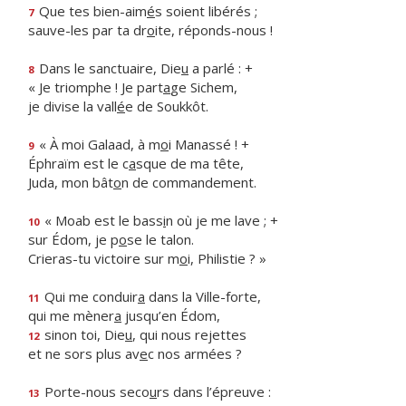
Que tes bien-aim
é
s soient libérés ;
7
sauve-les par ta dr
o
ite, réponds-nous !
Dans le sanctuaire, Die
u
a parlé : +
8
« Je triomphe ! Je part
a
ge Sichem,
je divise la vall
é
e de Soukkôt.
« À moi Galaad, à m
o
i Manassé ! +
9
Éphraïm est le c
a
sque de ma tête,
Juda, mon bât
o
n de commandement.
« Moab est le bass
i
n où je me lave ; +
10
sur Édom, je p
o
se le talon.
Crieras-tu victoire sur m
o
i, Philistie ? »
Qui me conduir
a
dans la Ville-forte,
11
qui me mèner
a
jusqu’en Édom,
sinon toi, Die
u
, qui nous rejettes
12
et ne sors plus av
e
c nos armées ?
Porte-nous seco
u
rs dans l’épreuve :
13