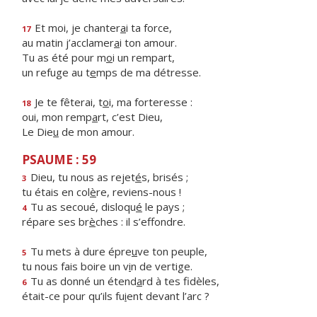
Et moi, je chanter
a
i ta force,
17
au matin j’acclamer
a
i ton amour.
Tu as été pour m
o
i un rempart,
un refuge au t
e
mps de ma détresse.
Je te fêterai, t
o
i, ma forteresse :
18
oui, mon remp
a
rt, c’est Dieu,
Le Die
u
de mon amour.
PSAUME : 59
Dieu, tu nous as rejet
é
s, brisés ;
3
tu étais en col
è
re, reviens-nous !
Tu as secoué, disloqu
é
le pays ;
4
répare ses br
è
ches : il s’effondre.
Tu mets à dure épre
u
ve ton peuple,
5
tu nous fais boire un v
i
n de vertige.
Tu as donné un étend
a
rd à tes fidèles,
6
était-ce pour qu’ils fu
i
ent devant l’arc ?