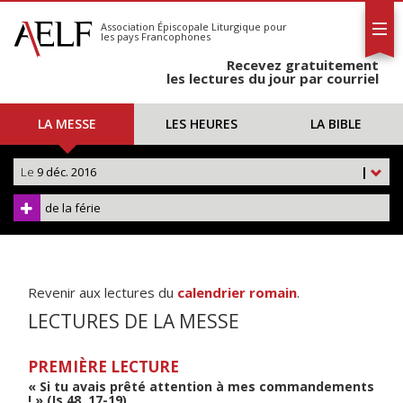
L'AELF
S'abonner
Association Épiscopale Liturgique
pour
les pays Francophones
Calendrier
Recevez gratuitement
Contact
les lectures du jour par courriel
LA MESSE
LES HEURES
LA BIBLE
Le
9 déc. 2016
|
de la férie
Revenir aux lectures du
calendrier romain
.
LECTURES DE LA MESSE
PREMIÈRE LECTURE
« Si tu avais prêté attention à mes commandements
! » (Is 48, 17-19)