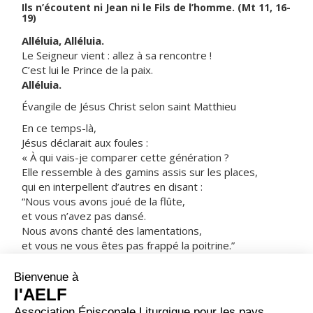
Ils n’écoutent ni Jean ni le Fils de l’homme. (Mt 11, 16-
19)
Alléluia, Alléluia.
Le Seigneur vient : allez à sa rencontre !
C’est lui le Prince de la paix.
Alléluia.
Évangile de Jésus Christ selon saint Matthieu
En ce temps-là,
Jésus déclarait aux foules :
« À qui vais-je comparer cette génération ?
Elle ressemble à des gamins assis sur les places,
qui en interpellent d’autres en disant :
“Nous vous avons joué de la flûte,
et vous n’avez pas dansé.
Nous avons chanté des lamentations,
et vous ne vous êtes pas frappé la poitrine.”
Jean est venu, en effet ; il ne mange pas, il ne boit pas,
et l’on dit : “C’est un possédé !”
Le Fils de l’homme est venu ; il mange et il boit,
et l’on dit : “Voilà un glouton et un ivrogne,