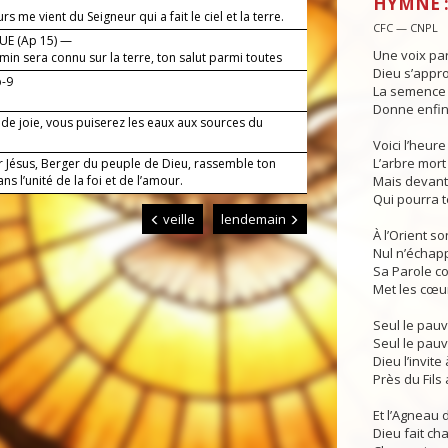
HYMNE :
rs me vient du Seigneur qui a fait le ciel et la terre.
CFC — CNPL
UE (Ap 15) —
Une voix par
in sera connu sur la terre, ton salut parmi toutes
Dieu s’appro
ons.
b-9
La semence 
Donne enfin 
 de joie, vous puiserez les eaux aux sources du
Voici l’heur
L’arbre mort 
r Jésus, Berger du peuple de Dieu, rassemble ton
ans l’unité de la foi et de l’amour.
Mais devant 
Qui pourra t
veille
lendemain
À l’Orient so
Nul n’échap
Sa Parole c
Met les cœur
Seul le pauv
Seul le pauv
Dieu l’invit
Près du Fils 
Et l’Agneau 
Dieu fait ch