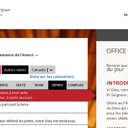
urgique
le
es
OFFICE
emaine de l'Avent —
Revenir aux
du jour
Autres dates
Canada
|
Note sur les calendriers
INTROD
IERCE
SEXTE
NONE
VÊPRES
COMPLIES
V/ Dieu, vie
 viens à mon aide,
R/ Seigneur,
eur, à notre secours.
Gloire au Pèr
 parcourt la terre
au Dieu qui e
pour les siè
Amen. (Allélu
eur défend les petits, notre Dieu est tendresse.