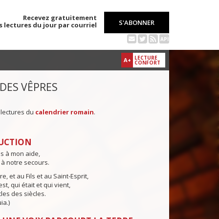
Recevez gratuitement
S'ABONNER
s lectures du jour par courriel
API
LECTURE
A+
CONFORT
 DES VÊPRES
 lectures du
calendrier romain
.
UCTION
ns à mon aide,
 à notre secours.
e, et au Fils et au Saint-Esprit,
st, qui était et qui vient,
cles des siècles.
ia.)