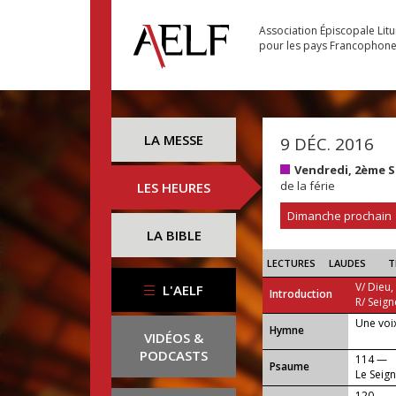
Association Épiscopale Lit
pour les pays Francophon
LA MESSE
9 DÉC. 2016
Vendredi, 2ème S
de la férie
LES HEURES
Dimanche prochain
LA BIBLE
LECTURES
LAUDES
T
V/ Dieu,
L'AELF
Introduction
R/ Seign
Une voix
...
Hymne
VIDÉOS &
PODCASTS
114 —
Psaume
Le Seign
120 —