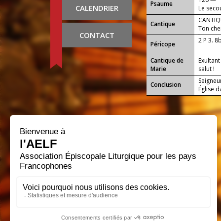
Psaume
CALENDRIER
Le secou
CANTIQ
Cantique
Ton chem
CONTACT
les nati
2 P 3. 8
Péricope
Cantique de
Exultant
Marie
salut !
Seigneu
Conclusion
Église d