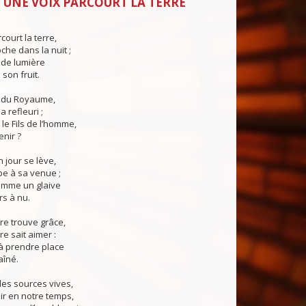
 UNE VOIX PARCOURT LA TERRE
court la terre,
che dans la nuit ;
de lumière
son fruit.
e du Royaume,
a refleuri ;
le Fils de l’homme,
enir ?
n jour se lève,
pe à sa venue ;
omme un glaive
s à nu.
re trouve grâce,
re sait aimer :
e à prendre place
aîné.
des sources vives,
air en notre temps,