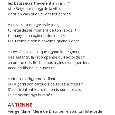
les bâtisseurs trav
a
illent en vain ; *
si le Seigneur ne g
a
rde la ville,
c’est en vain que v
e
illent les gardes.
En vain tu dev
a
nces le jour,
2
tu retardes le mom
e
nt de ton repos, +
tu manges un p
a
in de douleur : *
Dieu comble son bien-aim
é
quand il dort.
Des fils, voilà ce que d
o
nne le Seigneur,
3
des enfants, la récomp
e
nse qu’il accorde ; *
comme des flèches aux m
a
ins d’un guerrier,
4
ainsi les f
ls de la jeunesse.
Heureux l’h
o
mme vaillant
5
qui a garni son carqu
o
is de telles armes ! *
S’ils affrontent leurs ennem
i
s sur la place,
ils ne seront p
a
s humiliés.
ANTIENNE
Vierge Marie, Mère de Dieu, bénie sois-tu ! Intercède