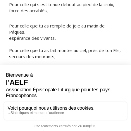
Pour celle qui s'est tenue debout au pied de la croix,
force des accablés,
Pour celle que tu as remplie de joie au matin de
Pâques,
espérance des vivants,
Pour celle que tu as fait monter au ciel, près de ton Fils,
secours des mourants,
NOTRE PÈRE
ORAISON
Ouvre à tes serviteurs, Dieu très bon, tes richesses de
grâce ; puisque la maternité de la Vierge Marie fut pour
nous le commencement du salut, que la fête de sa
nativité nous apporte un surcroît de paix.