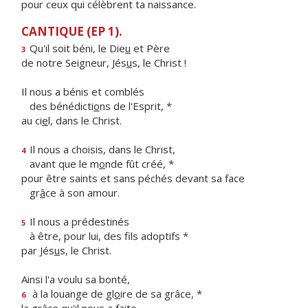
pour ceux qui célèbrent ta naissance.
CANTIQUE (EP 1).
Qu'il soit béni, le Die
u
et Père
3
de notre Seigneur, Jés
u
s, le Christ !
Il nous a bénis et comblés
des bénédicti
o
ns de l'Esprit, *
au ci
e
l, dans le Christ.
Il nous a choisis, dans le Christ,
4
avant que le m
o
nde fût créé, *
pour être saints et sans péchés devant sa face
gr
â
ce à son amour.
Il nous a prédestinés
5
à être, pour lui, des f
ls adoptifs *
par Jés
u
s, le Christ.
Ainsi l'a voulu sa bonté,
à la louange de gl
o
ire de sa grâce, *
6