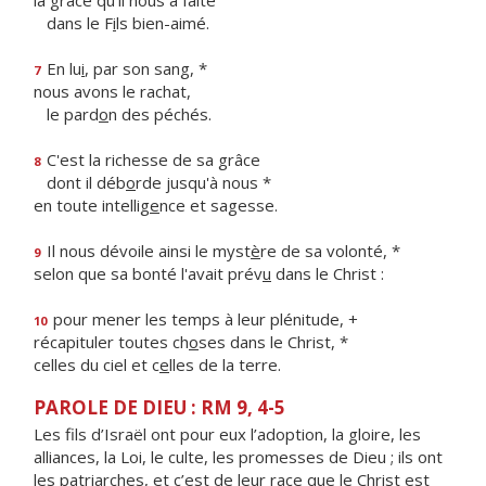
la grâce qu'il nous a faite
dans le F
i
ls bien-aimé.
En lu
i
, par son sang, *
7
nous avons le rachat,
le pard
o
n des péchés.
C'est la richesse de sa grâce
8
dont il déb
o
rde jusqu'à nous *
en toute intellig
e
nce et sagesse.
Il nous dévoile ainsi le myst
è
re de sa volonté, *
9
selon que sa bonté l'avait prév
u
dans le Christ :
pour mener les temps à leur plénitude, +
10
récapituler toutes ch
o
ses dans le Christ, *
celles du ciel et c
e
lles de la terre.
PAROLE DE DIEU : RM 9, 4-5
Les fils d’Israël ont pour eux l’adoption, la gloire, les
alliances, la Loi, le culte, les promesses de Dieu ; ils ont
les patriarches, et c’est de leur race que le Christ est