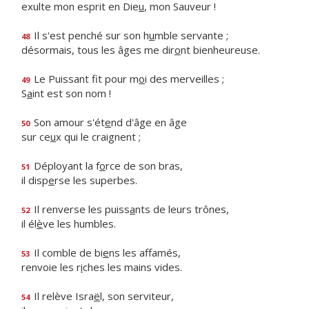
exulte mon esprit en Die
u
, mon Sauveur !
Il s'est penché sur son h
u
mble servante ;
48
désormais, tous les âges me dir
o
nt bienheureuse.
Le Puissant fit pour m
o
i des merveilles ;
49
S
a
int est son nom !
Son amour s'ét
e
nd d'âge en âge
50
sur ce
u
x qui le craignent ;
Déployant la f
o
rce de son bras,
51
il disp
e
rse les superbes.
Il renverse les puiss
a
nts de leurs trônes,
52
il él
è
ve les humbles.
Il comble de bi
e
ns les affamés,
53
renvoie les r
i
ches les mains vides.
Il relève Isra
ë
l, son serviteur,
54