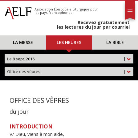
L'AELF
S'abonner
Association Épiscopale Liturgique
pour
les pays Francophones
Calendrier
Recevez gratuitement
Contact
les lectures du jour par courriel
LA MESSE
LES HEURES
LA BIBLE
Le
8 sept. 2016
|
Office des vêpres
|
OFFICE DES VÊPRES
du jour
INTRODUCTION
V/ Dieu, viens à mon aide,