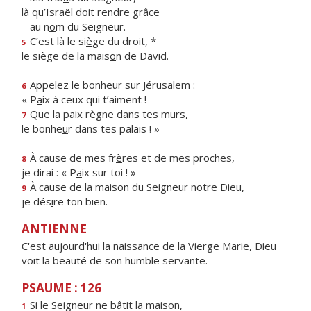
là qu’Israël doit rendre grâce
au n
o
m du Seigneur.
C’est là le si
è
ge du droit, *
5
le siège de la mais
o
n de David.
Appelez le bonhe
u
r sur Jérusalem :
6
« P
a
ix à ceux qui t’aiment !
Que la paix r
è
gne dans tes murs,
7
le bonhe
u
r dans tes palais ! »
À cause de mes fr
è
res et de mes proches,
8
je dirai : « P
a
ix sur toi ! »
À cause de la maison du Seigne
u
r notre Dieu,
9
je dés
i
re ton bien.
ANTIENNE
C'est aujourd'hui la naissance de la Vierge Marie, Dieu
voit la beauté de son humble servante.
PSAUME : 126
Si le Seigneur ne bât
i
t la maison,
1