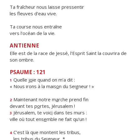
Ta fraîcheur nous laisse pressentir
les fleuves d'eau vive.
Ta course nous entraîne
vers l'océan de la vie.
ANTIENNE
Elle est de la race de Jessé, l'Esprit Saint la couvrira de
son ombre.
PSAUME : 121
Quelle j
o
ie quand on m’a dit :
1
« Nous irons à la mais
o
n du Seigneur ! »
Maintenant notre m
a
rche prend fin
2
devant tes p
o
rtes, Jérusalem !
Jérusalem, te voic
i
dans tes murs :
3
ville où tout ens
e
mble ne fait qu’un !
C’est là que montent les tribus,
4
les trib
u
s du Seigneur, *