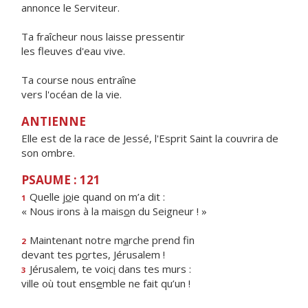
annonce le Serviteur.
Ta fraîcheur nous laisse pressentir
les fleuves d'eau vive.
Ta course nous entraîne
vers l'océan de la vie.
ANTIENNE
Elle est de la race de Jessé, l'Esprit Saint la couvrira de
son ombre.
PSAUME : 121
Quelle j
o
ie quand on m’a dit :
1
« Nous irons à la mais
o
n du Seigneur ! »
Maintenant notre m
a
rche prend fin
2
devant tes p
o
rtes, Jérusalem !
Jérusalem, te voic
i
dans tes murs :
3
ville où tout ens
e
mble ne fait qu’un !