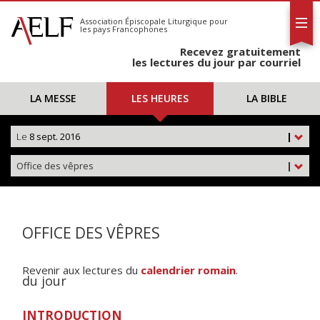
L'AELF
S'abonner
Association Épiscopale Liturgique
pour
les pays Francophones
Calendrier
Recevez gratuitement
Contact
les lectures du jour par courriel
LA MESSE
LES HEURES
LA BIBLE
Le
8 sept. 2016
|
Office des vêpres
|
OFFICE DES VÊPRES
Revenir aux lectures du
calendrier romain
.
du jour
INTRODUCTION