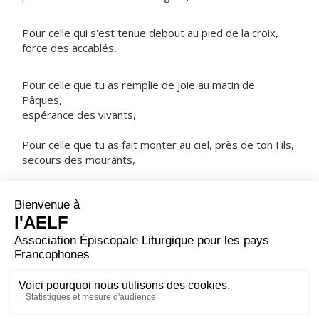
Pour celle qui s'est tenue debout au pied de la croix,
force des accablés,
Pour celle que tu as remplie de joie au matin de
Pâques,
espérance des vivants,
Pour celle que tu as fait monter au ciel, près de ton Fils,
secours des mourants,
NOTRE PÈRE
ORAISON
Ouvre à tes serviteurs, Dieu très bon, tes richesses de
grâce ; puisque la maternité de la Vierge Marie fut pour
nous le commencement du salut, que la fête de sa
nativité nous apporte un surcroît de paix.