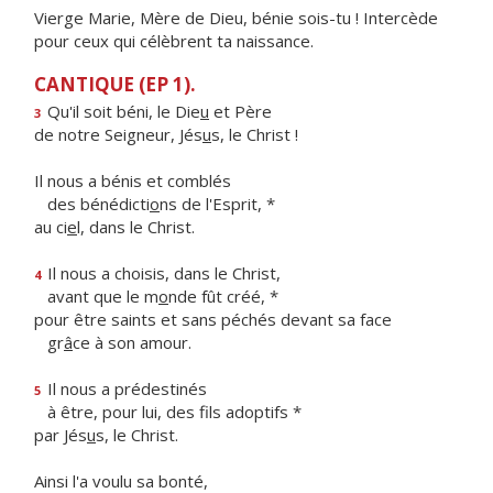
Vierge Marie, Mère de Dieu, bénie sois-tu ! Intercède
pour ceux qui célèbrent ta naissance.
CANTIQUE (EP 1).
Qu'il soit béni, le Die
u
et Père
3
de notre Seigneur, Jés
u
s, le Christ !
Il nous a bénis et comblés
des bénédicti
o
ns de l'Esprit, *
au ci
e
l, dans le Christ.
Il nous a choisis, dans le Christ,
4
avant que le m
o
nde fût créé, *
pour être saints et sans péchés devant sa face
gr
â
ce à son amour.
Il nous a prédestinés
5
à être, pour lui, des f
ls adoptifs *
par Jés
u
s, le Christ.
Ainsi l'a voulu sa bonté,