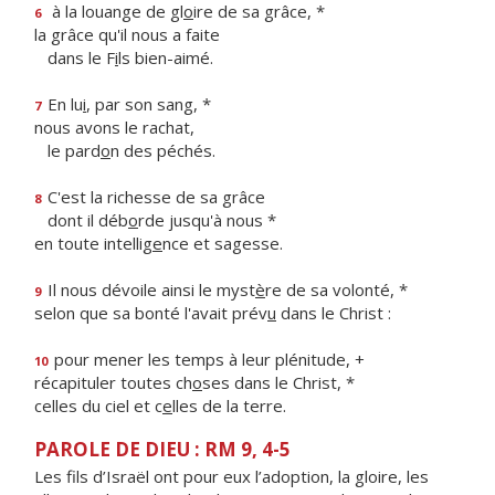
à la louange de gl
o
ire de sa grâce, *
6
la grâce qu'il nous a faite
dans le F
i
ls bien-aimé.
En lu
i
, par son sang, *
7
nous avons le rachat,
le pard
o
n des péchés.
C'est la richesse de sa grâce
8
dont il déb
o
rde jusqu'à nous *
en toute intellig
e
nce et sagesse.
Il nous dévoile ainsi le myst
è
re de sa volonté, *
9
selon que sa bonté l'avait prév
u
dans le Christ :
pour mener les temps à leur plénitude, +
10
récapituler toutes ch
o
ses dans le Christ, *
celles du ciel et c
e
lles de la terre.
PAROLE DE DIEU : RM 9, 4-5
Les fils d’Israël ont pour eux l’adoption, la gloire, les