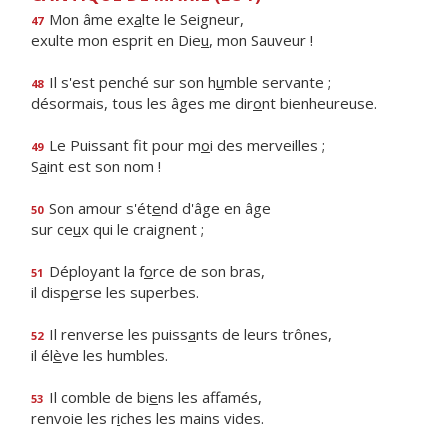
Mon âme ex
a
lte le Seigneur,
47
exulte mon esprit en Die
u
, mon Sauveur !
Il s'est penché sur son h
u
mble servante ;
48
désormais, tous les âges me dir
o
nt bienheureuse.
Le Puissant fit pour m
o
i des merveilles ;
49
S
a
int est son nom !
Son amour s'ét
e
nd d'âge en âge
50
sur ce
u
x qui le craignent ;
Déployant la f
o
rce de son bras,
51
il disp
e
rse les superbes.
Il renverse les puiss
a
nts de leurs trônes,
52
il él
è
ve les humbles.
Il comble de bi
e
ns les affamés,
53
renvoie les r
i
ches les mains vides.