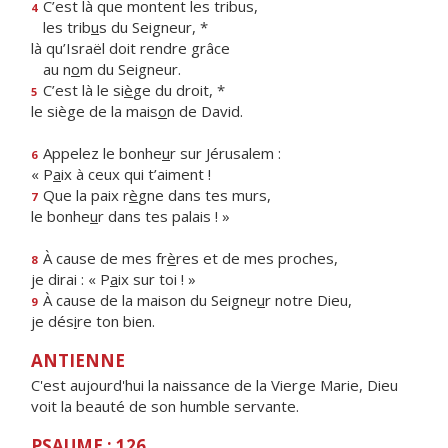
C’est là que montent les tribus,
4
les trib
u
s du Seigneur, *
là qu’Israël doit rendre grâce
au n
o
m du Seigneur.
C’est là le si
è
ge du droit, *
5
le siège de la mais
o
n de David.
Appelez le bonhe
u
r sur Jérusalem :
6
« P
a
ix à ceux qui t’aiment !
Que la paix r
è
gne dans tes murs,
7
le bonhe
u
r dans tes palais ! »
À cause de mes fr
è
res et de mes proches,
8
je dirai : « P
a
ix sur toi ! »
À cause de la maison du Seigne
u
r notre Dieu,
9
je dés
i
re ton bien.
ANTIENNE
C'est aujourd'hui la naissance de la Vierge Marie, Dieu
voit la beauté de son humble servante.
PSAUME : 126