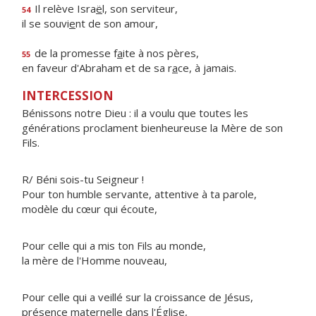
Il relève Isra
ë
l, son serviteur,
54
il se souvi
e
nt de son amour,
de la promesse f
a
ite à nos pères,
55
en faveur d'Abraham et de sa r
a
ce, à jamais.
INTERCESSION
Bénissons notre Dieu : il a voulu que toutes les
générations proclament bienheureuse la Mère de son
Fils.
R/ Béni sois-tu Seigneur !
Pour ton humble servante, attentive à ta parole,
modèle du cœur qui écoute,
Pour celle qui a mis ton Fils au monde,
la mère de l'Homme nouveau,
Pour celle qui a veillé sur la croissance de Jésus,
présence maternelle dans l'Église,