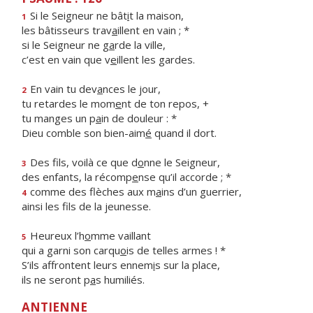
Si le Seigneur ne bât
i
t la maison,
1
les bâtisseurs trav
a
illent en vain ; *
si le Seigneur ne g
a
rde la ville,
c’est en vain que v
e
illent les gardes.
En vain tu dev
a
nces le jour,
2
tu retardes le mom
e
nt de ton repos, +
tu manges un p
a
in de douleur : *
Dieu comble son bien-aim
é
quand il dort.
Des fils, voilà ce que d
o
nne le Seigneur,
3
des enfants, la récomp
e
nse qu’il accorde ; *
comme des flèches aux m
a
ins d’un guerrier,
4
ainsi les f
ls de la jeunesse.
Heureux l’h
o
mme vaillant
5
qui a garni son carqu
o
is de telles armes ! *
S’ils affrontent leurs ennem
i
s sur la place,
ils ne seront p
a
s humiliés.
ANTIENNE