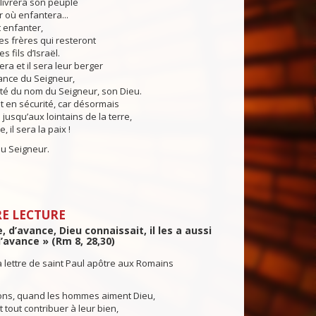
ivrera son peuple
r où enfantera...
t enfanter,
es frères qui resteront
s fils d’Israël.
ra et il sera leur berger
ance du Seigneur,
té du nom du Seigneur, son Dieu.
nt en sécurité, car désormais
 jusqu’aux lointains de la terre,
 il sera la paix !
u Seigneur.
E LECTURE
, d’avance, Dieu connaissait, il les a aussi
’avance » (Rm 8, 28,30)
a lettre de saint Paul apôtre aux Romains
ons, quand les hommes aiment Dieu,
 tout contribuer à leur bien,