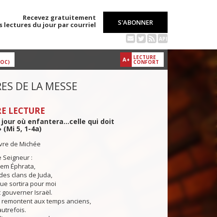
Recevez gratuitement
S'ABONNER
s lectures du jour par courriel
API
LECTURE
A+
DOC)
CONFORT
ES DE LA MESSE
E LECTURE
 jour où enfantera...celle qui doit
 (Mi 5, 1-4a)
ivre de Michée
e Seigneur :
em Éphrata,
 des clans de Juda,
que sortira pour moi
t gouverner Israël.
s remontent aux temps anciens,
autrefois.