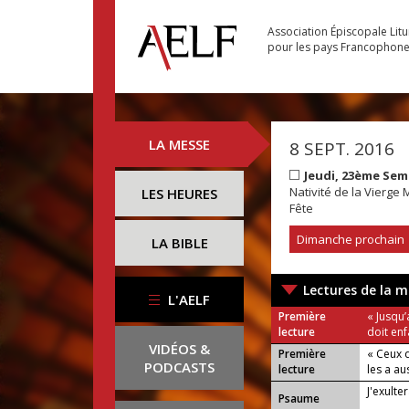
Association Épiscopale Lit
pour les pays Francophon
LA MESSE
8 SEPT. 2016
Jeudi, 23ème Se
Nativité de la Vierge 
LES HEURES
Fête
Dimanche prochain
LA BIBLE
Lectures de la m
L'AELF
Première
« Jusqu’
lecture
doit enf
VIDÉOS &
Première
« Ceux q
PODCASTS
lecture
les a au
J'exulte
Psaume