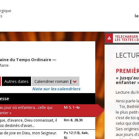
urgique
le
es
TÉLÉCHARGER
LES TEXTES (.
LECTUR
maine du Temps Ordinaire —
Marie
PREMIÈR
« Jusqu’au
Autres dates
Calendrier romain
|
enfanter »
Note sur les calendriers
Lecture du l
esse
Ainsi parle l
Toi, Bethlé
au jour où enfantera...celle qui
Mi 5, 1-4a
le plus petit
anter »
c’est de toi 
ue, d’avance, Dieu connaissait, il
Rm 8, 28,30
celui qui doi
ssi destinés d’avan...
Ses origine
rai de joie en Dieu, mon Seigneur.
Ps 12 (13), 6ab,
aux jours d’
6c