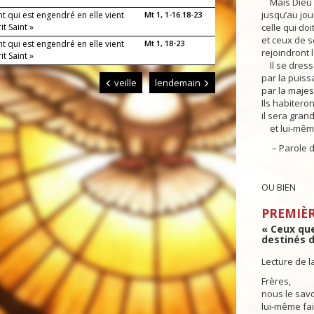
Mais Dieu l
jusqu’au jou
nt qui est engendré en elle vient
Mt 1, 1-16.18-23
it Saint »
celle qui doi
et ceux de s
nt qui est engendré en elle vient
Mt 1, 18-23
rejoindront le
it Saint »
Il se dresse
par la puiss
veille
lendemain
par la majes
Ils habitero
il sera grand
et lui-même,
– Parole d
OU BIEN
PREMIÈR
« Ceux que
destinés d
Lecture de l
Frères,
nous le sav
lui-même fait