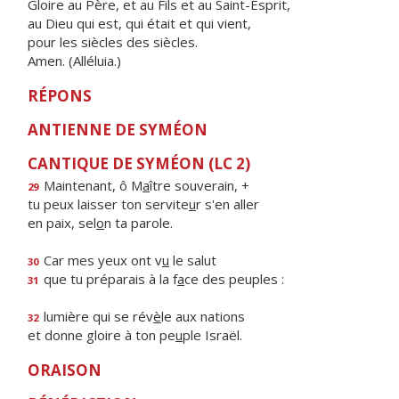
Gloire au Père, et au Fils et au Saint-Esprit,
au Dieu qui est, qui était et qui vient,
pour les siècles des siècles.
Amen. (Alléluia.)
RÉPONS
ANTIENNE DE SYMÉON
CANTIQUE DE SYMÉON (LC 2)
Maintenant, ô M
a
ître souverain, +
29
tu peux laisser ton servite
u
r s'en aller
en paix, sel
o
n ta parole.
Car mes yeux ont v
u
le salut
30
que tu préparais à la f
a
ce des peuples :
31
lumière qui se rév
è
le aux nations
32
et donne gloire à ton pe
u
ple Israël.
ORAISON