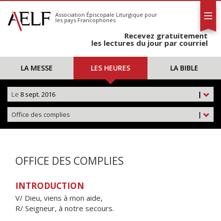
L'AELF
S'abonner
Association Épiscopale Liturgique
pour
les pays Francophones
Calendrier
Recevez gratuitement
Contact
les lectures du jour par courriel
LA MESSE
LES HEURES
LA BIBLE
Le
8 sept. 2016
|
Office des complies
|
OFFICE DES COMPLIES
INTRODUCTION
V/ Dieu, viens à mon aide,
R/ Seigneur, à notre secours.