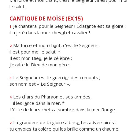
Ma force et mon chant, c’est le Seigneur : il est pour moi
le salut.
CANTIQUE DE MOÏSE (EX 15)
Je chanterai pour le Seigneur ! Éclat
a
nte est sa gloire :
1
il a jeté dans la mer chev
a
l et cavalier !
Ma force et mon ch
a
nt, c'est le Seigneur :
2
il est pour m
o
i le salut. *
Il est mon Die
u
, je le célèbre ;
j'exalte le Die
u
de mon père.
Le Seigneur est le guerri
e
r des combats ;
3
son nom est « L
e
Seigneur ».
Les chars du Pharaon et ses armées,
4
il les l
a
nce dans la mer. *
L'élite de leurs chefs a sombr
é
dans la mer Rouge.
La grandeur de ta gloire a bris
é
tes adversaires :
7
tu envoies ta colère qui les br
û
le comme un chaume.