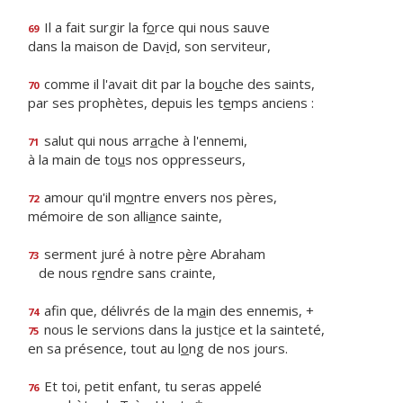
Il a fait surgir la f
o
rce qui nous sauve
69
dans la maison de Dav
i
d, son serviteur,
comme il l'avait dit par la bo
u
che des saints,
70
par ses prophètes, depuis les t
e
mps anciens :
salut qui nous arr
a
che à l'ennemi,
71
à la main de to
u
s nos oppresseurs,
amour qu'il m
o
ntre envers nos pères,
72
mémoire de son alli
a
nce sainte,
serment juré à notre p
è
re Abraham
73
de nous r
e
ndre sans crainte,
afin que, délivrés de la m
a
in des ennemis, +
74
nous le servions dans la just
i
ce et la sainteté,
75
en sa présence, tout au l
o
ng de nos jours.
Et toi, petit enfant, tu seras appelé
76