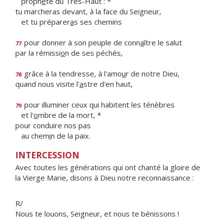
proph
è
te du Très-Haut : *
tu marcheras devant, à la face du Seigneur,
et tu préparer
a
s ses chemins
pour donner à son peuple de conn
a
ître le salut
77
par la rémissi
o
n de ses péchés,
grâce à la tendresse, à l'amo
u
r de notre Dieu,
78
quand nous visite l'
a
stre d'en haut,
pour illuminer ceux qui habitent les ténèbres
79
et l'
o
mbre de la mort, *
pour conduire nos pas
au chem
i
n de la paix.
INTERCESSION
Avec toutes les générations qui ont chanté la gloire de
la Vierge Marie, disons à Dieu notre reconnaissance :
R/
Nous te louons, Seigneur, et nous te bénissons !