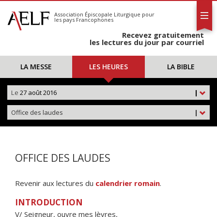
L'AELF
S'abonner
Association Épiscopale Liturgique
pour
les pays Francophones
Calendrier
Recevez gratuitement
Contact
les lectures du jour par courriel
LA MESSE
LES HEURES
LA BIBLE
Le
27 août 2016
|
Office des laudes
|
OFFICE DES LAUDES
Revenir aux lectures du
calendrier romain
.
INTRODUCTION
V/ Seigneur, ouvre mes lèvres,