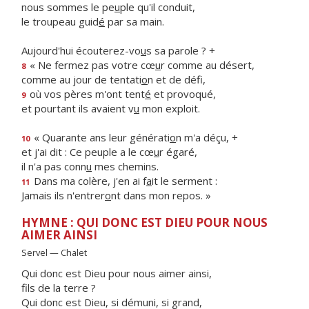
nous sommes le pe
u
ple qu'il conduit,
le troupeau guid
é
par sa main.
Aujourd'hui écouterez-vo
u
s sa parole ? +
« Ne fermez pas votre cœ
u
r comme au désert,
8
comme au jour de tentati
o
n et de défi,
où vos pères m'ont tent
é
et provoqué,
9
et pourtant ils avaient v
u
mon exploit.
« Quarante ans leur générati
o
n m'a déçu, +
10
et j'ai dit : Ce peuple a le cœ
u
r égaré,
il n'a pas conn
u
mes chemins.
Dans ma colère, j'en ai f
a
it le serment :
11
Jamais ils n'entrer
o
nt dans mon repos. »
HYMNE : QUI DONC EST DIEU POUR NOUS
AIMER AINSI
Servel — Chalet
Qui donc est Dieu pour nous aimer ainsi,
fils de la terre ?
Qui donc est Dieu, si démuni, si grand,