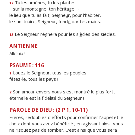
Tu les amènes, tu les plantes
17
sur la mont
a
gne, ton héritage, +
le lieu que tu as fait, Seigne
u
r, pour l'habiter,
le sanctuaire, Seigneur, fond
é
par tes mains.
Le Seigneur régnera pour les si
è
cles des siècles.
18
ANTIENNE
Alléluia !
PSAUME : 116
Louez le Seigne
u
r, tous les peuples ;
1
fêtez-l
e
, tous les pays !
Son amour envers nous s'est montr
é
le plus fort ;
2
éternelle est la fidélit
é
du Seigneur !
PAROLE DE DIEU : (2 P 1, 10-11)
Frères, redoublez d’efforts pour confirmer l’appel et le
choix dont vous avez bénéficié ; en agissant ainsi, vous
ne risquez pas de tomber. C'est ainsi que vous sera