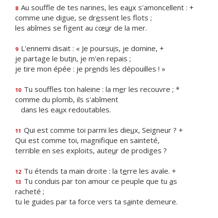
Au souffle de tes narines, les ea
u
x s'amoncellent : +
8
comme une digue, se dr
e
ssent les flots ;
les abîmes se figent au cœ
u
r de la mer.
L'ennemi disait : « Je poursu
i
s, je domine, +
9
je partage le but
i
n, je m'en repais ;
je tire mon épée : je pr
e
nds les dépouilles ! »
Tu souffles ton haleine : la m
e
r les recouvre ; *
10
comme du plomb, ils s'abîment
dans les ea
u
x redoutables.
Qui est comme toi parmi les die
u
x, Seigneur ? +
11
Qui est comme toi, magnif
que en sainteté,
terrible en ses exploits, aute
u
r de prodiges ?
Tu étends ta main droite : la t
e
rre les avale. +
12
Tu conduis par ton amour ce peuple que tu
a
s
13
racheté ;
tu le guides par ta force vers ta s
a
inte demeure.