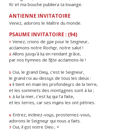
R/ et ma bouche publiera ta louange.
ANTIENNE INVITATOIRE
Venez, adorons le Maître du monde.
PSAUME INVITATOIRE : (94)
Venez, crions de j
o
ie pour le Seigneur,
1
acclamons notre Roch
e
r, notre salut !
Allons jusqu'à lu
i
en rendant grâce,
2
par nos hymnes de f
ê
te acclamons-le !
Oui, le grand Die
u
, c'est le Seigneur,
3
le grand roi au-dess
u
s de tous les dieux :
il tient en main les profonde
u
rs de la terre,
4
et les sommets des mont
a
gnes sont à lui ;
à lui la mer, c'est lu
i
qui l'a faite,
5
et les terres, car ses m
a
ins les ont pétries.
Entrez, inclinez-vo
u
s, prosternez-vous,
6
adorons le Seigne
u
r qui nous a faits.
Oui, il
e
st notre Dieu ; +
7