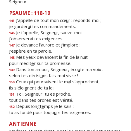
Seigneur.
PSAUME : 118-19
J’appelle de tout mon cœ
u
r : réponds-moi ;
145
je garder
a
i tes commandements.
Je t’appelle, Seigne
u
r, sauve-moi ;
146
j’observer
a
i tes exigences.
Je devance l’aur
o
re et j’implore :
147
j’esp
è
re en ta parole.
Mes yeux devancent la f
n de la nuit
148
pour médit
e
r sur ta promesse.
Dans ton amour, Seigneur, éco
u
te ma voix :
149
selon tes décisi
o
ns fais-moi vivre !
Ceux qui poursuivent le m
a
l s’approchent,
150
ils s’él
o
ignent de ta loi.
Toi, Seigne
u
r, tu es proche,
151
tout dans tes
o
rdres est vérité.
Depuis longt
e
mps je le sais :
152
tu as fondé pour toujo
u
rs tes exigences.
ANTIENNE