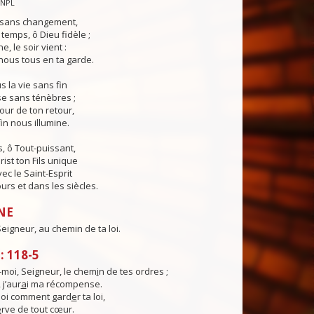
CNPL
s sans changement,
temps, ô Dieu fidèle ;
e, le soir vient :
ous tous en ta garde.
 la vie sans fin
sse sans ténèbres ;
jour de ton retour,
in nous illumine.
, ô Tout-puissant,
rist ton Fils unique
ec le Saint-Esprit
urs et dans les siècles.
NE
eigneur, au chemin de ta loi.
 118-5
moi, Seigneur, le chem
i
n de tes ordres ;
 j’aur
a
i ma récompense.
oi comment gard
e
r ta loi,
e
rve de tout cœur.