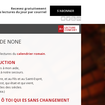
Recevez gratuitement
S'ABONNER
s lectures du jour par courriel
API
LECTURE
A+
CONFORT
 DE NONE
 lectures du
calendrier romain
.
UCTION
ns à mon aide,
 à notre secours.
e, et au Fils et au Saint-Esprit,
st, qui était et qui vient,
cles des siècles.
ia.)
 Ô TOI QUI ES SANS CHANGEMENT