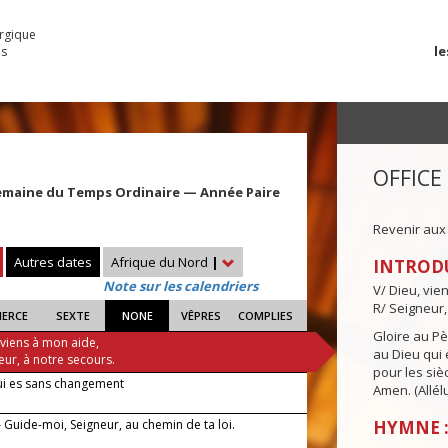
urgique
le
es
OFFICE
emaine du Temps Ordinaire — Année Paire
Revenir aux
Autres dates
Afrique du Nord
|
INTROD
Note sur les calendriers
V/ Dieu, vie
R/ Seigneur,
IERCE
SEXTE
NONE
VÊPRES
COMPLIES
Gloire au Pèr
 viens à mon aide,
au Dieu qui e
eur, à notre secours.
pour les siè
ui es sans changement
Amen. (Allélu
 Guide-moi, Seigneur, au chemin de ta loi.
HYMNE :