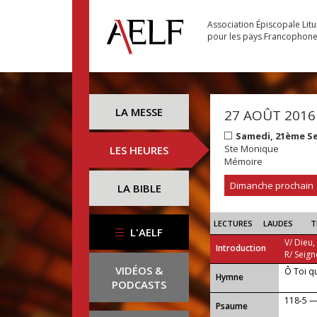
Association Épiscopale Lit
pour les pays Francophon
LA MESSE
27 AOÛT 2016
Samedi, 21ème S
Ste Monique
LES HEURES
Mémoire
Dimanche prochain
LA BIBLE
LECTURES
LAUDES
T
L'AELF
V/ Dieu,
Introduction
R/ Seign
VIDÉOS &
Ô Toi q
...
Hymne
PODCASTS
118-5 —
Psaume