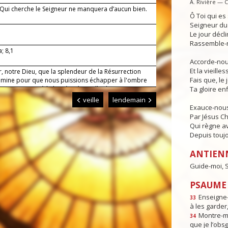
A. Rivière — 
— Qui cherche le Seigneur ne manquera d’aucun bien.
Ô Toi qui e
Seigneur du 
Le jour déclin
Rassemble-n
a; 8,1
Accorde-nous
Et la vieille
, notre Dieu, que la splendeur de la Résurrection
Fais que, le 
lumine pour que nous puissions échapper à l'ombre
rt et parvenir à la lumière éternelle dans ton
Ta gloire enf
 Par Jésus, le Christ, notre Seigneur. Amen.
veille
lendemain
Exauce-nous
Par Jésus Ch
Qui règne av
Depuis toujo
ANTIEN
Guide-moi, S
PSAUME :
Enseigne-
33
à les garder,
Montre-m
34
que je l’obs