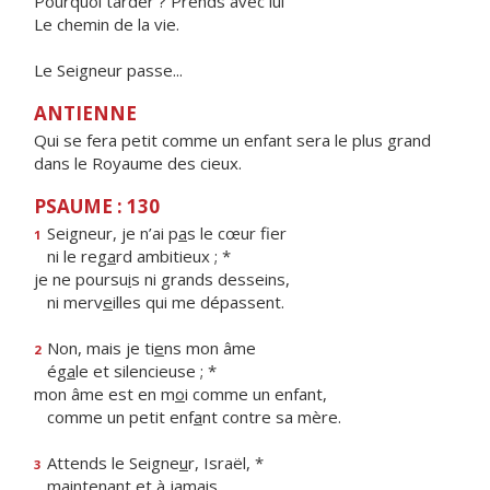
Pourquoi tarder ? Prends avec lui
Le chemin de la vie.
Le Seigneur passe...
ANTIENNE
Qui se fera petit comme un enfant sera le plus grand
dans le Royaume des cieux.
PSAUME : 130
Seigneur, je n’ai p
a
s le cœur fier
1
ni le reg
a
rd ambitieux ; *
je ne poursu
i
s ni grands desseins,
ni merv
e
illes qui me dépassent.
Non, mais je ti
e
ns mon âme
2
ég
a
le et silencieuse ; *
mon âme est en m
o
i comme un enfant,
comme un petit enf
a
nt contre sa mère.
Attends le Seigne
u
r, Israël, *
3
mainten
a
nt et à jamais.