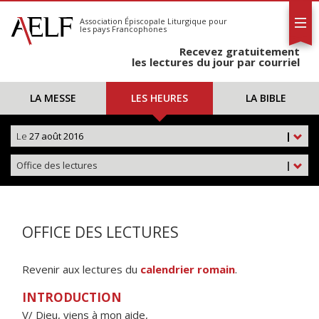
L'AELF
S'abonner
Association Épiscopale Liturgique
pour
les pays Francophones
Calendrier
Recevez gratuitement
Contact
les lectures du jour par courriel
LA MESSE
LES HEURES
LA BIBLE
Le
27 août 2016
|
Office des lectures
|
OFFICE DES LECTURES
Revenir aux lectures du
calendrier romain
.
INTRODUCTION
V/ Dieu, viens à mon aide,