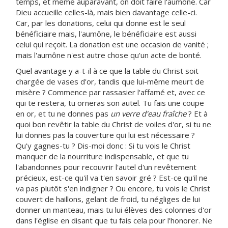
temps, et même auparavant, on doit faire l'aumône. Car
Dieu accueille celles-là, mais bien davantage celle-ci.
Car, par les donations, celui qui donne est le seul
bénéficiaire mais, l'aumône, le bénéficiaire est aussi
celui qui reçoit. La donation est une occasion de vanité ;
mais l'aumône n'est autre chose qu'un acte de bonté.
Quel avantage y a-t-il à ce que la table du Christ soit
chargée de vases d'or, tandis que lui-même meurt de
misère ? Commence par rassasier l'affamé et, avec ce
qui te restera, tu orneras son autel. Tu fais une coupe
en or, et tu ne donnes pas
un verre d'eau fraîche
? Et à
quoi bon revêtir la table du Christ de voiles d'or, si tu ne
lui donnes pas la couverture qui lui est nécessaire ?
Qu'y gagnes-tu ? Dis-moi donc : Si tu vois le Christ
manquer de la nourriture indispensable, et que tu
l'abandonnes pour recouvrir l'autel d'un revêtement
précieux, est-ce qu'il va t'en savoir gré ? Est-ce qu'il ne
va pas plutôt s'en indigner ? Ou encore, tu vois le Christ
couvert de haillons, gelant de froid, tu négliges de lui
donner un manteau, mais tu lui élèves des colonnes d'or
dans l'église en disant que tu fais cela pour l'honorer. Ne