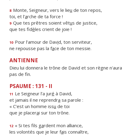
Monte, Seigneur, vers le lie
u
de ton repos,
8
toi, et l’
a
rche de ta force !
Que tes prêtres soient vêt
u
s de justice,
9
que tes fid
è
les crient de joie !
Pour l’amour de Dav
i
d, ton serviteur,
10
ne repousse pas la f
a
ce de ton messie.
ANTIENNE
Dieu lui donnera le trône de David et son règne n'aura
pas de fin.
PSAUME : 131 - II
Le Seigneur l’a jur
é
à David,
11
et jamais il ne reprendr
a
sa parole :
« C’est un homme iss
u
de toi
que je placer
a
i sur ton trône.
« Si tes fils g
a
rdent mon alliance,
12
les volontés que je leur f
a
is connaître,