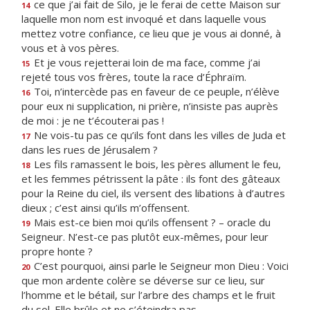
ce que j’ai fait de Silo, je le ferai de cette Maison sur
14
laquelle mon nom est invoqué et dans laquelle vous
mettez votre confiance, ce lieu que je vous ai donné, à
vous et à vos pères.
Et je vous rejetterai loin de ma face, comme j’ai
15
rejeté tous vos frères, toute la race d’Éphraïm.
Toi, n’intercède pas en faveur de ce peuple, n’élève
16
pour eux ni supplication, ni prière, n’insiste pas auprès
de moi : je ne t’écouterai pas !
Ne vois-tu pas ce qu’ils font dans les villes de Juda et
17
dans les rues de Jérusalem ?
Les fils ramassent le bois, les pères allument le feu,
18
et les femmes pétrissent la pâte : ils font des gâteaux
pour la Reine du ciel, ils versent des libations à d’autres
dieux ; c’est ainsi qu’ils m’offensent.
Mais est-ce bien moi qu’ils offensent ? – oracle du
19
Seigneur. N’est-ce pas plutôt eux-mêmes, pour leur
propre honte ?
C’est pourquoi, ainsi parle le Seigneur mon Dieu : Voici
20
que mon ardente colère se déverse sur ce lieu, sur
l’homme et le bétail, sur l’arbre des champs et le fruit
du sol. Elle brûle et ne s’éteindra pas.