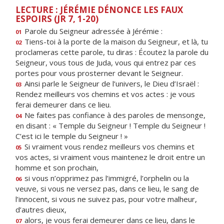
LECTURE : JÉRÉMIE DÉNONCE LES FAUX
ESPOIRS (JR 7, 1-20)
Parole du Seigneur adressée à Jérémie :
01
Tiens-toi à la porte de la maison du Seigneur, et là, tu
02
proclameras cette parole, tu diras : Écoutez la parole du
Seigneur, vous tous de Juda, vous qui entrez par ces
portes pour vous prosterner devant le Seigneur.
Ainsi parle le Seigneur de l’univers, le Dieu d’Israël :
03
Rendez meilleurs vos chemins et vos actes : je vous
ferai demeurer dans ce lieu.
Ne faites pas confiance à des paroles de mensonge,
04
en disant : « Temple du Seigneur ! Temple du Seigneur !
C’est ici le temple du Seigneur ! »
Si vraiment vous rendez meilleurs vos chemins et
05
vos actes, si vraiment vous maintenez le droit entre un
homme et son prochain,
si vous n’opprimez pas l’immigré, l’orphelin ou la
06
veuve, si vous ne versez pas, dans ce lieu, le sang de
l’innocent, si vous ne suivez pas, pour votre malheur,
d’autres dieux,
alors, je vous ferai demeurer dans ce lieu, dans le
07