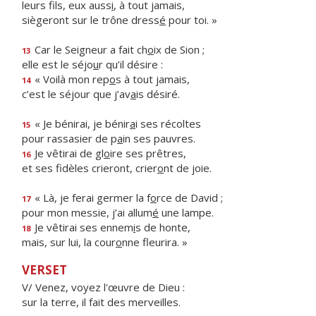
leurs fils, eux auss
i
, à tout jamais,
siègeront sur le trône dress
é
pour toi. »
Car le Seigneur a fait ch
o
ix de Sion ;
13
elle est le séjo
u
r qu’il désire :
« Voilà mon rep
o
s à tout jamais,
14
c’est le séjour que j’av
a
is désiré.
« Je bénirai, je bénir
a
i ses récoltes
15
pour rassasier de p
a
in ses pauvres.
Je vêtirai de gl
o
ire ses prêtres,
16
et ses fidèles crieront, crier
o
nt de joie.
« Là, je ferai germer la f
o
rce de David ;
17
pour mon messie, j’ai allum
é
une lampe.
Je vêtirai ses ennem
i
s de honte,
18
mais, sur lui, la cour
o
nne fleurira. »
VERSET
V/ Venez, voyez l'œuvre de Dieu :
sur la terre, il fait des merveilles.