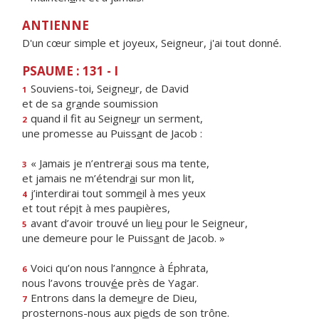
ANTIENNE
D'un cœur simple et joyeux, Seigneur, j'ai tout donné.
PSAUME : 131 - I
Souviens-toi, Seigne
u
r, de David
1
et de sa gr
a
nde soumission
quand il fit au Seigne
u
r un serment,
2
une promesse au Puiss
a
nt de Jacob :
« Jamais je n’entrer
a
i sous ma tente,
3
et jamais ne m’étendr
a
i sur mon lit,
j’interdirai tout somm
e
il à mes yeux
4
et tout rép
i
t à mes paupières,
avant d’avoir trouvé un lie
u
pour le Seigneur,
5
une demeure pour le Puiss
a
nt de Jacob. »
Voici qu’on nous l’ann
o
nce à Éphrata,
6
nous l’avons trouv
é
e près de Yagar.
Entrons dans la deme
u
re de Dieu,
7
prosternons-nous aux pi
e
ds de son trône.