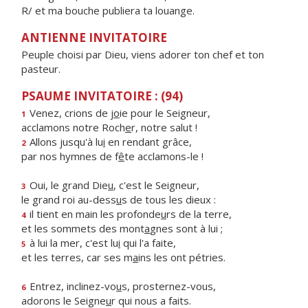
R/ et ma bouche publiera ta louange.
ANTIENNE INVITATOIRE
Peuple choisi par Dieu, viens adorer ton chef et ton
pasteur.
PSAUME INVITATOIRE : (94)
Venez, crions de j
o
ie pour le Seigneur,
1
acclamons notre Roch
e
r, notre salut !
Allons jusqu'à lu
i
en rendant grâce,
2
par nos hymnes de f
ê
te acclamons-le !
Oui, le grand Die
u
, c'est le Seigneur,
3
le grand roi au-dess
u
s de tous les dieux :
il tient en main les profonde
u
rs de la terre,
4
et les sommets des mont
a
gnes sont à lui ;
à lui la mer, c'est lu
i
qui l'a faite,
5
et les terres, car ses m
a
ins les ont pétries.
Entrez, inclinez-vo
u
s, prosternez-vous,
6
adorons le Seigne
u
r qui nous a faits.