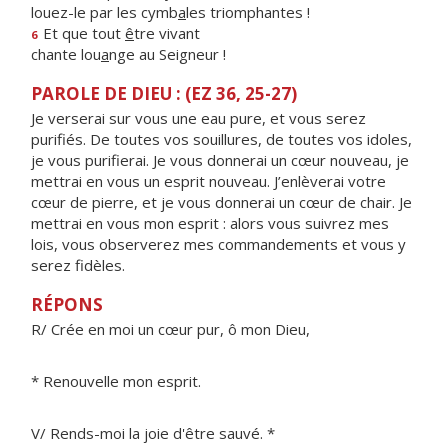
louez-le par les cymb
a
les triomphantes !
Et que tout
ê
tre vivant
6
chante lou
a
nge au Seigneur !
PAROLE DE DIEU : (EZ 36, 25-27)
Je verserai sur vous une eau pure, et vous serez
purifiés. De toutes vos souillures, de toutes vos idoles,
je vous purifierai. Je vous donnerai un cœur nouveau, je
mettrai en vous un esprit nouveau. J’enlèverai votre
cœur de pierre, et je vous donnerai un cœur de chair. Je
mettrai en vous mon esprit : alors vous suivrez mes
lois, vous observerez mes commandements et vous y
serez fidèles.
RÉPONS
R/ Crée en moi un cœur pur, ô mon Dieu,
* Renouvelle mon esprit.
V/ Rends-moi la joie d'être sauvé. *