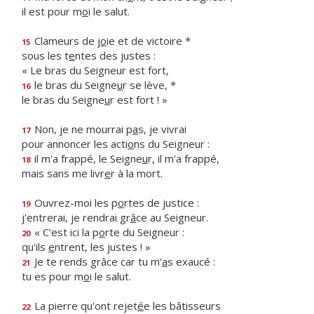
il est pour m
o
i le salut.
Clameurs de j
o
ie et de victoire *
15
sous les t
e
ntes des justes :
« Le bras du Seigneur est fort,
le bras du Seigne
u
r se lève, *
16
le bras du Seigne
u
r est fort ! »
Non, je ne mourrai p
a
s, je vivrai
17
pour annoncer les acti
o
ns du Seigneur :
il m'a frappé, le Seigne
u
r, il m'a frappé,
18
mais sans me livr
e
r à la mort.
Ouvrez-moi les p
o
rtes de justice :
19
j'entrerai, je rendrai gr
â
ce au Seigneur.
« C'est ici la p
o
rte du Seigneur :
20
qu'ils
e
ntrent, les justes ! »
Je te rends grâce car tu m'
a
s exaucé :
21
tu es pour m
o
i le salut.
La pierre qu'ont rejet
é
e les bâtisseurs
22