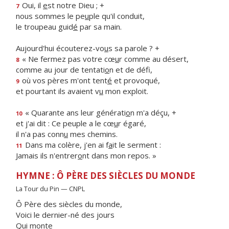
Oui, il
e
st notre Dieu ; +
7
nous sommes le pe
u
ple qu'il conduit,
le troupeau guid
é
par sa main.
Aujourd'hui écouterez-vo
u
s sa parole ? +
« Ne fermez pas votre cœ
u
r comme au désert,
8
comme au jour de tentati
o
n et de défi,
où vos pères m'ont tent
é
et provoqué,
9
et pourtant ils avaient v
u
mon exploit.
« Quarante ans leur générati
o
n m'a déçu, +
10
et j'ai dit : Ce peuple a le cœ
u
r égaré,
il n'a pas conn
u
mes chemins.
Dans ma colère, j'en ai f
a
it le serment :
11
Jamais ils n'entrer
o
nt dans mon repos. »
HYMNE : Ô PÈRE DES SIÈCLES DU MONDE
La Tour du Pin — CNPL
Ô Père des siècles du monde,
Voici le dernier-né des jours
Qui monte