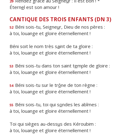
Rendez grâce au Seigne
u
r : Il est bon ! *
29
Étern
e
l est son amour !
CANTIQUE DES TROIS ENFANTS (DN 3)
Béni sois-tu, Seigne
u
r, Dieu de nos pères :
52
à toi, louange et gloire éternellement !
Béni soit le nom très s
a
int de ta gloire :
à toi, louange et gloire éternellement !
Béni sois-tu dans ton saint t
e
mple de gloire :
53
à toi, louange et gloire éternellement !
Béni sois-tu sur le tr
ô
ne de ton règne :
54
à toi, louange et gloire éternellement !
Béni sois-tu, toi qui s
o
ndes les abîmes :
55
à toi, louange et gloire éternellement !
Toi qui sièges au-dess
u
s des Kéroubim :
à toi, louange et gloire éternellement !