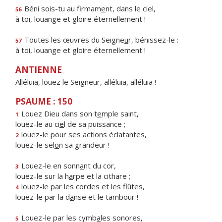
Béni sois-tu au firmam
e
nt, dans le ciel,
56
à toi, louange et gloire éternellement !
Toutes les œuvres du Seigne
u
r, bénissez-le :
57
à toi, louange et gloire éternellement !
ANTIENNE
Alléluia, louez le Seigneur, alléluia, alléluia !
PSAUME : 150
Louez Dieu dans son t
e
mple saint,
1
louez-le au ci
e
l de sa puissance ;
louez-le pour ses acti
o
ns éclatantes,
2
louez-le sel
o
n sa grandeur !
Louez-le en sonn
a
nt du cor,
3
louez-le sur la h
a
rpe et la cithare ;
louez-le par les c
o
rdes et les flûtes,
4
louez-le par la d
a
nse et le tambour !
Louez-le par les cymb
a
les sonores,
5