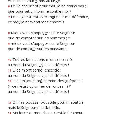
et lui m'a exauc
é
, mis au large.
Le Seigneur est pour m
o
i, je ne crains pas ;
6
que pourrait un h
o
mme contre moi ?
Le Seigneur est avec m
o
i pour me défendre,
7
et moi, je braver
a
i mes ennemis.
Mieux vaut s'appuy
e
r sur le Seigneur
8
que de compt
e
r sur les hommes ; *
mieux vaut s'appuy
e
r sur le Seigneur
9
que de compt
e
r sur les puissants !
Toutes les nati
o
ns m'ont encerclé :
10
au nom du Seigne
u
r, je les détruis !
Elles m'ont cern
é
, encerclé :
11
au nom du Seigne
u
r, je les détruis !
Elles m'ont cern
é
comme des guêpes : +
12
(– ce n'ét
a
it qu'un feu de ronces –) *
au nom du Seigne
u
r, je les détruis !
On m'a poussé, bouscul
é
pour m'abattre ;
13
mais le Seigne
u
r m'a défendu.
Ma force et mon ch
a
nt, c'est le Seigneur ;
14