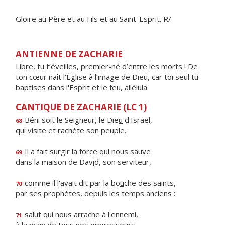
Gloire au Père et au Fils et au Saint-Esprit. R/
ANTIENNE DE ZACHARIE
Libre, tu t’éveilles, premier-né d’entre les morts ! De
ton cœur naît l’Église à l’image de Dieu, car toi seul tu
baptises dans l'Esprit et le feu, alléluia.
CANTIQUE DE ZACHARIE (LC 1)
Béni soit le Seigneur, le Die
u
d'Israël,
68
qui visite et rach
è
te son peuple.
Il a fait surgir la f
o
rce qui nous sauve
69
dans la maison de Dav
i
d, son serviteur,
comme il l'avait dit par la bo
u
che des saints,
70
par ses prophètes, depuis les t
e
mps anciens :
salut qui nous arr
a
che à l'ennemi,
71