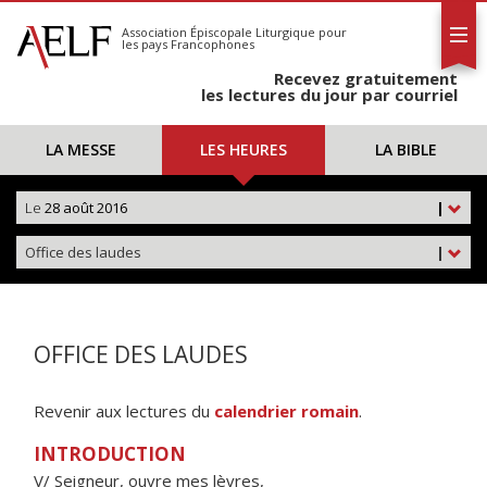
L'AELF
S'abonner
Association Épiscopale Liturgique
pour
les pays Francophones
Calendrier
Recevez gratuitement
Contact
les lectures du jour par courriel
LA MESSE
LES HEURES
LA BIBLE
Le
28 août 2016
|
Office des laudes
|
OFFICE DES LAUDES
Revenir aux lectures du
calendrier romain
.
INTRODUCTION
V/ Seigneur, ouvre mes lèvres,