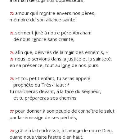
à la main de to
u
s nos oppresseurs,
amour qu'il m
o
ntre envers nos pères,
72
mémoire de son alli
a
nce sainte,
serment juré à notre p
è
re Abraham
73
de nous r
e
ndre sans crainte,
afin que, délivrés de la m
a
in des ennemis, +
74
nous le servions dans la just
i
ce et la sainteté,
75
en sa présence, tout au l
o
ng de nos jours.
Et toi, petit enfant, tu seras appelé
76
proph
è
te du Très-Haut : *
tu marcheras devant, à la face du Seigneur,
et tu préparer
a
s ses chemins
pour donner à son peuple de conn
a
ître le salut
77
par la rémissi
o
n de ses péchés,
grâce à la tendresse, à l'amo
u
r de notre Dieu,
78
quand nous visite l'
a
stre d'en haut,