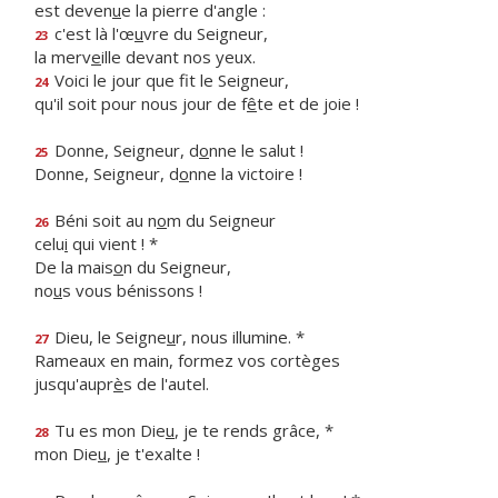
est deven
u
e la pierre d'angle :
c'est là l'œ
u
vre du Seigneur,
23
la merv
e
ille devant nos yeux.
Voici le jour que f
t le Seigneur,
24
qu'il soit pour nous jour de f
ê
te et de joie !
Donne, Seigneur, d
o
nne le salut !
25
Donne, Seigneur, d
o
nne la victoire !
Béni soit au n
o
m du Seigneur
26
celu
i
qui vient ! *
De la mais
o
n du Seigneur,
no
u
s vous bénissons !
Dieu, le Seigne
u
r, nous illumine. *
27
Rameaux en main, formez vos cortèges
jusqu'aupr
è
s de l'autel.
Tu es mon Die
u
, je te rends grâce, *
28
mon Die
u
, je t'exalte !