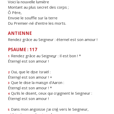
Voici la nouvelle lumière
Montant au plus secret des corps ;
Ô Père,
Envoie le souffle sur la terre
Du Premier-né d’entre les morts.
ANTIENNE
Rendez grâce au Seigneur : éternel est son amour !
PSAUME : 117
Rendez grâce au Seigne
u
r : Il est bon ! *
1
Étern
e
l est son amour !
Oui, que le d
i
se Israël :
2
Étern
e
l est son amour ! +
Que le dise la mais
o
n d'Aaron :
3
Étern
e
l est son amour ! *
Qu'ils le disent, ceux qui cr
a
ignent le Seigneur :
4
Étern
e
l est son amour !
Dans mon angoisse j'ai cri
é
vers le Seigneur,
5