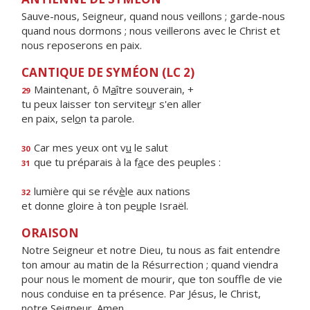
Sauve-nous, Seigneur, quand nous veillons ; garde-nous
quand nous dormons ; nous veillerons avec le Christ et
nous reposerons en paix.
CANTIQUE DE SYMÉON (LC 2)
Maintenant, ô M
a
ître souverain, +
29
tu peux laisser ton servite
u
r s'en aller
en paix, sel
o
n ta parole.
Car mes yeux ont v
u
le salut
30
que tu préparais à la f
a
ce des peuples :
31
lumière qui se rév
è
le aux nations
32
et donne gloire à ton pe
u
ple Israël.
ORAISON
Notre Seigneur et notre Dieu, tu nous as fait entendre
ton amour au matin de la Résurrection ; quand viendra
pour nous le moment de mourir, que ton souffle de vie
nous conduise en ta présence. Par Jésus, le Christ,
notre Seigneur. Amen.