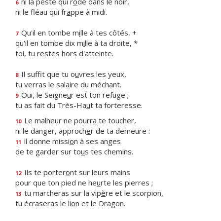
ni la peste qui r
ô
de dans le noir,
6
ni le fléau qui fr
a
ppe à midi.
Qu'il en tombe m
i
lle à tes côtés, +
7
qu'il en tombe dix m
i
lle à ta droite, *
toi, tu r
e
stes hors d'atteinte.
Il suffit que tu o
u
vres les yeux,
8
tu verras le sal
a
ire du méchant.
Oui, le Seigne
u
r est ton refuge ;
9
tu as fait du Très-Ha
u
t ta forteresse.
Le malheur ne pourr
a
te toucher,
10
ni le danger, approch
e
r de ta demeure :
il donne missi
o
n à ses anges
11
de te garder sur to
u
s tes chemins.
Ils te porter
o
nt sur leurs mains
12
pour que ton pied ne he
u
rte les pierres ;
tu marcheras sur la vip
è
re et le scorpion,
13
tu écraseras le li
o
n et le Dragon.