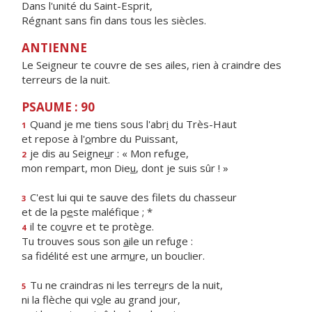
Dans l'unité du Saint-Esprit,
Régnant sans fin dans tous les siècles.
ANTIENNE
Le Seigneur te couvre de ses ailes, rien à craindre des
terreurs de la nuit.
PSAUME : 90
Quand je me tiens sous l'abr
i
du Très-Haut
1
et repose à l'
o
mbre du Puissant,
je dis au Seigne
u
r : « Mon refuge,
2
mon rempart, mon Die
u
, dont je suis sûr ! »
C'est lui qui te sauve des filets du chasseur
3
et de la p
e
ste maléfique ; *
il te co
u
vre et te protège.
4
Tu trouves sous son
a
ile un refuge :
sa fidélité est une arm
u
re, un bouclier.
Tu ne craindras ni les terre
u
rs de la nuit,
5
ni la flèche qui v
o
le au grand jour,