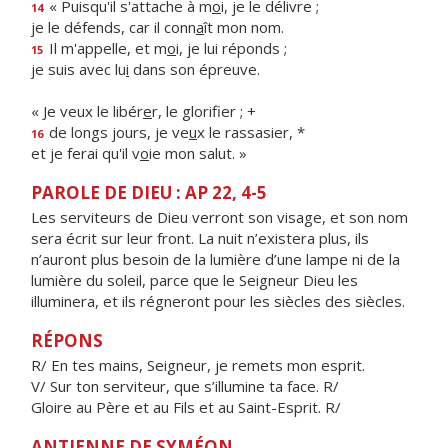
« Puisqu'il s'attache à m
o
i, je le délivre ;
14
je le défends, car il conn
a
ît mon nom.
Il m'appelle, et m
o
i, je lui réponds ;
15
je suis avec lu
i
dans son épreuve.
« Je veux le libér
e
r, le glorifier ; +
de longs jours, je ve
u
x le rassasier, *
16
et je ferai qu'il v
o
ie mon salut. »
PAROLE DE DIEU : AP 22, 4-5
Les serviteurs de Dieu verront son visage, et son nom
sera écrit sur leur front. La nuit n’existera plus, ils
n’auront plus besoin de la lumière d’une lampe ni de la
lumière du soleil, parce que le Seigneur Dieu les
illuminera, et ils régneront pour les siècles des siècles.
RÉPONS
R/ En tes mains, Seigneur, je remets mon esprit.
V/ Sur ton serviteur, que s’illumine ta face. R/
Gloire au Père et au Fils et au Saint-Esprit. R/
ANTIENNE DE SYMÉON