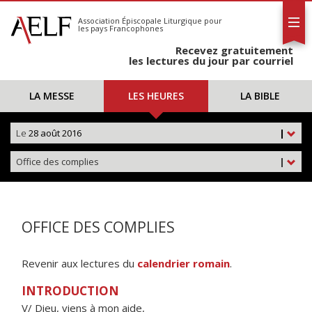
L'AELF
S'abonner
Association Épiscopale Liturgique
pour
les pays Francophones
Calendrier
Recevez gratuitement
Contact
les lectures du jour par courriel
LA MESSE
LES HEURES
LA BIBLE
Le
28 août 2016
|
Office des complies
|
OFFICE DES COMPLIES
Revenir aux lectures du
calendrier romain
.
INTRODUCTION
V/ Dieu, viens à mon aide,