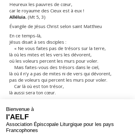
Heureux les pauvres de cœur,
car le royaume des Cieux est à eux !
Alléluia.
(Mt 5, 3)
Évangile de Jésus Christ selon saint Matthieu
En ce temps-là,
Jésus disait à ses disciples :
« Ne vous faites pas de trésors sur la terre,
là où les mites et les vers les dévorent,
où les voleurs percent les murs pour voler.
Mais faites-vous des trésors dans le ciel,
là où il n’y a pas de mites ni de vers qui dévorent,
pas de voleurs qui percent les murs pour voler.
Car là où est ton trésor,
là aussi sera ton cœur.
La lampe du corps, c’est l’œil.
Donc, si ton œil est limpide,
ton corps tout entier sera dans la lumière ;
mais si ton œil est mauvais,
ton corps tout entier sera dans les ténèbres.
Si donc la lumière qui est en toi est ténèbres,