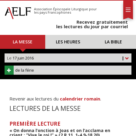
L'AELF
S'abonner
Association Épiscopale Liturgique
pour
les pays Francophones
Calendrier
Recevez gratuitement
Contact
les lectures du jour par courriel
LA MESSE
LES HEURES
LA BIBLE
Le
17 juin 2016
|
de la férie
Revenir aux lectures du
calendrier romain
.
LECTURES DE LA MESSE
PREMIÈRE LECTURE
« On donna l’onction à Joas et on l’acclama en
criant : “Vive le roi !” » (2 R 11, 1-4.9-18.20)