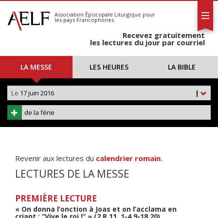
L'AELF
S'abonner
Association Épiscopale Liturgique
pour
les pays Francophones
Calendrier
Recevez gratuitement
Contact
les lectures du jour par courriel
LA MESSE
LES HEURES
LA BIBLE
Le
17 juin 2016
|
de la férie
Revenir aux lectures du
calendrier romain
.
LECTURES DE LA MESSE
PREMIÈRE LECTURE
« On donna l’onction à Joas et on l’acclama en
criant : “Vive le roi !” » (2 R 11, 1-4.9-18.20)