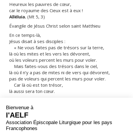
Heureux les pauvres de cœur,
car le royaume des Cieux est à eux !
Alléluia.
(Mt 5, 3)
Évangile de Jésus Christ selon saint Matthieu
En ce temps-là,
Jésus disait à ses disciples :
« Ne vous faites pas de trésors sur la terre,
là où les mites et les vers les dévorent,
où les voleurs percent les murs pour voler.
Mais faites-vous des trésors dans le ciel,
là où il n’y a pas de mites ni de vers qui dévorent,
pas de voleurs qui percent les murs pour voler.
Car là où est ton trésor,
là aussi sera ton cœur.
La lampe du corps, c’est l’œil.
Donc, si ton œil est limpide,
ton corps tout entier sera dans la lumière ;
mais si ton œil est mauvais,
ton corps tout entier sera dans les ténèbres.
Si donc la lumière qui est en toi est ténèbres,