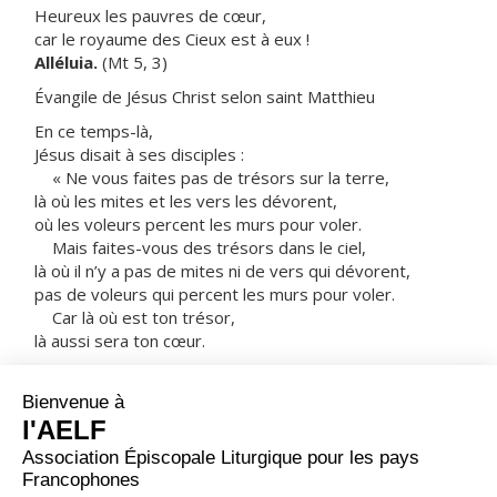
Heureux les pauvres de cœur,
car le royaume des Cieux est à eux !
Alléluia.
(Mt 5, 3)
Évangile de Jésus Christ selon saint Matthieu
En ce temps-là,
Jésus disait à ses disciples :
« Ne vous faites pas de trésors sur la terre,
là où les mites et les vers les dévorent,
où les voleurs percent les murs pour voler.
Mais faites-vous des trésors dans le ciel,
là où il n’y a pas de mites ni de vers qui dévorent,
pas de voleurs qui percent les murs pour voler.
Car là où est ton trésor,
là aussi sera ton cœur.
La lampe du corps, c’est l’œil.
Donc, si ton œil est limpide,
ton corps tout entier sera dans la lumière ;
mais si ton œil est mauvais,
ton corps tout entier sera dans les ténèbres.
Si donc la lumière qui est en toi est ténèbres,