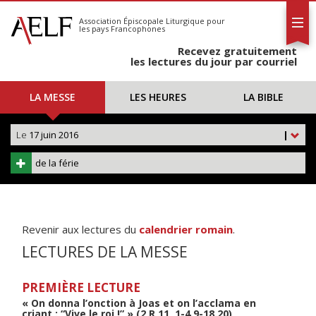
L'AELF
S'abonner
Association Épiscopale Liturgique
pour
les pays Francophones
Calendrier
Recevez gratuitement
Contact
les lectures du jour par courriel
LA MESSE
LES HEURES
LA BIBLE
Le
17 juin 2016
|
de la férie
Revenir aux lectures du
calendrier romain
.
LECTURES DE LA MESSE
PREMIÈRE LECTURE
« On donna l’onction à Joas et on l’acclama en
criant : “Vive le roi !” » (2 R 11, 1-4.9-18.20)