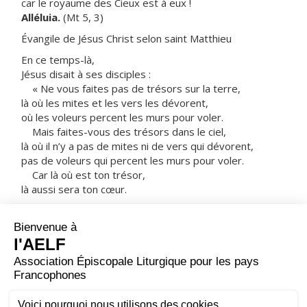
car le royaume des Cieux est à eux !
Alléluia.
(Mt 5, 3)
Évangile de Jésus Christ selon saint Matthieu
En ce temps-là,
Jésus disait à ses disciples :
« Ne vous faites pas de trésors sur la terre,
là où les mites et les vers les dévorent,
où les voleurs percent les murs pour voler.
Mais faites-vous des trésors dans le ciel,
là où il n’y a pas de mites ni de vers qui dévorent,
pas de voleurs qui percent les murs pour voler.
Car là où est ton trésor,
là aussi sera ton cœur.
La lampe du corps, c’est l’œil.
Donc, si ton œil est limpide,
ton corps tout entier sera dans la lumière ;
mais si ton œil est mauvais,
ton corps tout entier sera dans les ténèbres.
Si donc la lumière qui est en toi est ténèbres,
comme elles seront grandes, les ténèbres ! »