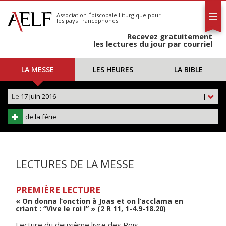
L'AELF
S'abonner
Association Épiscopale Liturgique
pour
les pays Francophones
Calendrier
Recevez gratuitement
Contact
les lectures du jour par courriel
LA MESSE
LES HEURES
LA BIBLE
Le
17 juin 2016
|
de la férie
LECTURES DE LA MESSE
PREMIÈRE LECTURE
« On donna l’onction à Joas et on l’acclama en
criant : “Vive le roi !” » (2 R 11, 1-4.9-18.20)
Lecture du deuxième livre des Rois