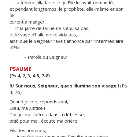
La femme alla faire ce qu’Élie lui avait demandé,
et pendant longtemps, le prophète, elle-même et son
fils
eurent à manger.
Et la jarre de farine ne s’épuisa pas,
et le vase d’huile ne se vida pas,
ainsi que le Seigneur l’avait annoncé par l’intermédiaire
d’Élie.
– Parole du Seigneur.
PSAUME
(Ps 4, 2, 3, 4-5, 7-8)
R/ Sur nous, Seigneur, que s’illumine ton visage !
(Ps
4, 7b)
Quand je crie, réponds-moi,
Dieu, ma justice !
Toi qui me libères dans la détresse,
pitié pour moi, écoute ma prière !
Fils des hommes,
jusqu’où irez-vous dans l’insulte à ma gloire,