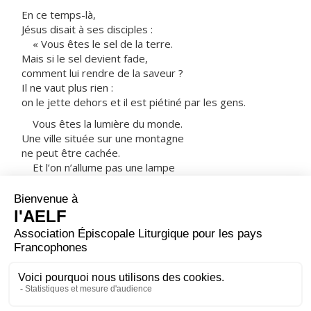
En ce temps-là,
Jésus disait à ses disciples :
« Vous êtes le sel de la terre.
Mais si le sel devient fade,
comment lui rendre de la saveur ?
Il ne vaut plus rien :
on le jette dehors et il est piétiné par les gens.
Vous êtes la lumière du monde.
Une ville située sur une montagne
ne peut être cachée.
Et l’on n’allume pas une lampe
pour la mettre sous le boisseau ;
on la met sur le lampadaire,
et elle brille pour tous ceux qui sont dans la maison.
De même, que votre lumière brille devant les
hommes :
alors, voyant ce que vous faites de bien,
ils rendront gloire à votre Père qui est aux cieux. »
– Acclamons la Parole de Dieu.