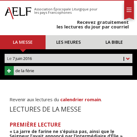
L'AELF
S'abonner
Association Épiscopale Liturgique
pour
les pays Francophones
Calendrier
Recevez gratuitement
Contact
les lectures du jour par courriel
LA MESSE
LES HEURES
LA BIBLE
Le
7 juin 2016
|
de la férie
Revenir aux lectures du
calendrier romain
.
LECTURES DE LA MESSE
PREMIÈRE LECTURE
« La jarre de farine ne s’épuisa pas, ainsi que le
Seigneur l’avait annoncé par l’intermédiaire d’Élie »