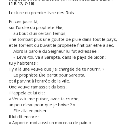
(1 R 17, 7-16)
Lecture du premier livre des Rois
En ces jours-là,
sur l’ordre du prophète Élie,
au bout d’un certain temps,
il ne tombait plus une goutte de pluie dans tout le pays,
et le torrent où buvait le prophète finit par être à sec.
Alors la parole du Seigneur lui fut adressée :
« Lève-toi, va à Sarepta, dans le pays de Sidon ;
tu y habiteras ;
il y a là une veuve que j’ai chargée de te nourrir. »
Le prophète Élie partit pour Sarepta,
et il parvint à l’entrée de la ville.
Une veuve ramassait du bois ;
il l’appela et lui dit :
« Veux-tu me puiser, avec ta cruche,
un peu d’eau pour que je boive ? »
Elle alla en puiser.
Il lui dit encore :
« Apporte-moi aussi un morceau de pain. »