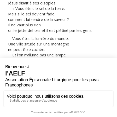
Jésus disait à ses disciples :
« Vous êtes le sel de la terre.
Mais si le sel devient fade,
comment lui rendre de la saveur ?
Il ne vaut plus rien :
on le jette dehors et il est piétiné par les gens.
Vous êtes la lumière du monde.
Une ville située sur une montagne
ne peut être cachée.
Et l’on n’allume pas une lampe
pour la mettre sous le boisseau ;
on la met sur le lampadaire,
et elle brille pour tous ceux qui sont dans la maison.
De même, que votre lumière brille devant les
hommes :
alors, voyant ce que vous faites de bien,
ils rendront gloire à votre Père qui est aux cieux. »
– Acclamons la Parole de Dieu.