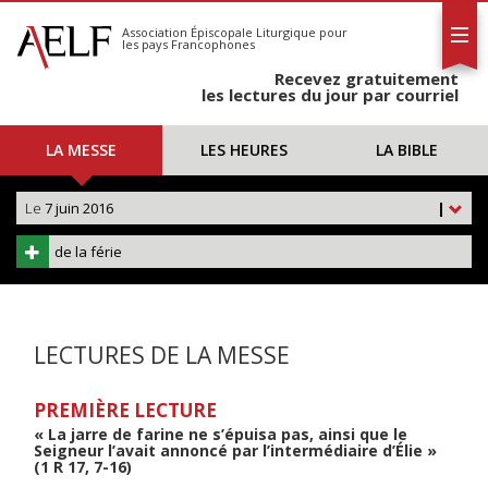
L'AELF
S'abonner
Association Épiscopale Liturgique
pour
les pays Francophones
Calendrier
Recevez gratuitement
Contact
les lectures du jour par courriel
LA MESSE
LES HEURES
LA BIBLE
Le
7 juin 2016
|
de la férie
LECTURES DE LA MESSE
PREMIÈRE LECTURE
« La jarre de farine ne s’épuisa pas, ainsi que le
Seigneur l’avait annoncé par l’intermédiaire d’Élie »
(1 R 17, 7-16)