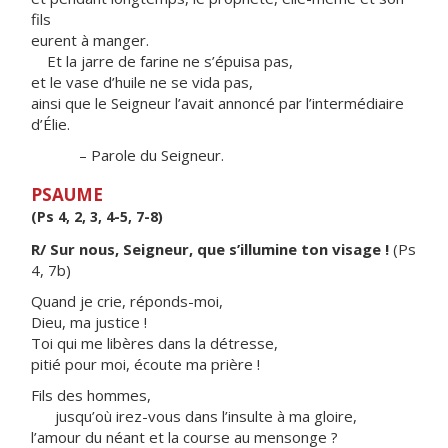
fils
eurent à manger.
Et la jarre de farine ne s’épuisa pas,
et le vase d’huile ne se vida pas,
ainsi que le Seigneur l’avait annoncé par l’intermédiaire
d’Élie.
– Parole du Seigneur.
PSAUME
(Ps 4, 2, 3, 4-5, 7-8)
R/ Sur nous, Seigneur, que s’illumine ton visage !
(Ps
4, 7b)
Quand je crie, réponds-moi,
Dieu, ma justice !
Toi qui me libères dans la détresse,
pitié pour moi, écoute ma prière !
Fils des hommes,
jusqu’où irez-vous dans l’insulte à ma gloire,
l’amour du néant et la course au mensonge ?