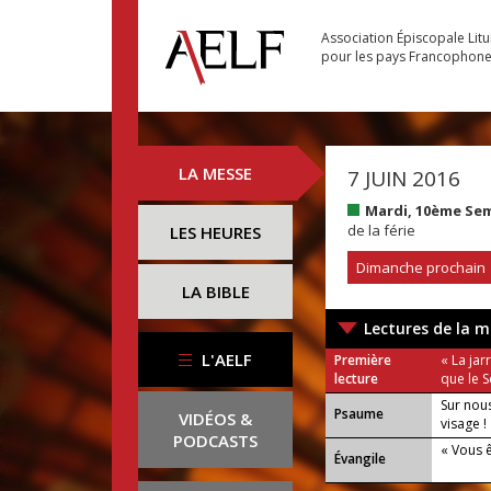
Association Épiscopale Lit
pour les pays Francophon
LA MESSE
7 JUIN 2016
Mardi, 10ème Se
de la férie
LES HEURES
Dimanche prochain
LA BIBLE
Lectures de la m
L'AELF
Première
« La jar
lecture
que le S
Sur nous
Psaume
VIDÉOS &
visage !
PODCASTS
« Vous ê
Évangile