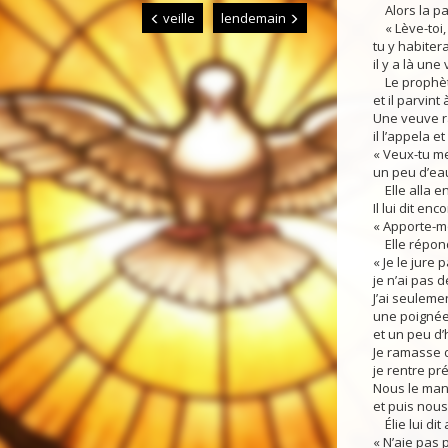
Alors la par
veille
lendemain
« Lève-toi, 
tu y habitera
il y a là une
Le prophète 
et il parvint 
Une veuve r
il l’appela et l
« Veux-tu me
un peu d’eau
Elle alla en
Il lui dit enco
« Apporte-m
Elle répondi
« Je le jure 
je n’ai pas d
J’ai seuleme
une poignée
et un peu d’
Je ramasse 
je rentre pr
Nous le man
et puis nous
Élie lui dit 
« N’aie pas p