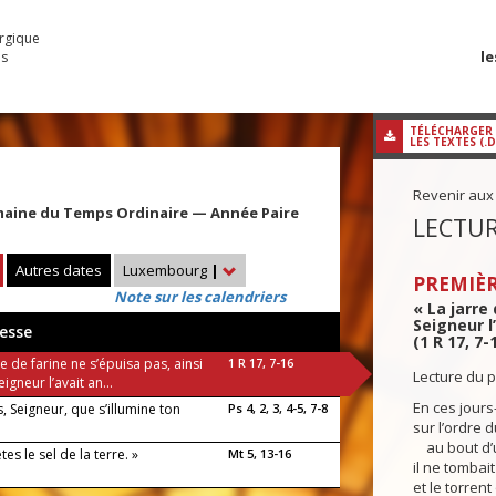
urgique
le
es
TÉLÉCHARGER
LES TEXTES (.
Revenir aux
maine du Temps Ordinaire — Année Paire
LECTUR
Autres dates
Luxembourg
|
PREMIÈR
Note sur les calendriers
« La jarre 
Seigneur l
esse
(1 R 17, 7-
re de farine ne s’épuisa pas, ainsi
1 R 17, 7-16
Lecture du p
eigneur l’avait an...
En ces jours-
, Seigneur, que s’illumine ton
Ps 4, 2, 3, 4-5, 7-8
sur l’ordre d
au bout d’u
tes le sel de la terre. »
Mt 5, 13-16
il ne tombai
et le torrent