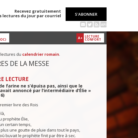
Recevez gratuitement
S'ABONNER
s lectures du jour par courriel
API
LECTURE
A+
DOC)
CONFORT
 lectures du
calendrier romain
.
ES DE LA MESSE
E LECTURE
de farine ne s’épuisa pas, ainsi que le
’avait annoncé par l’intermédiaire d’Élie »
16)
remier livre des Rois
là,
u prophète Élie,
n certain temps,
t plus une goutte de pluie dans tout le pays,
 où buvait le prophète finit par être à sec.