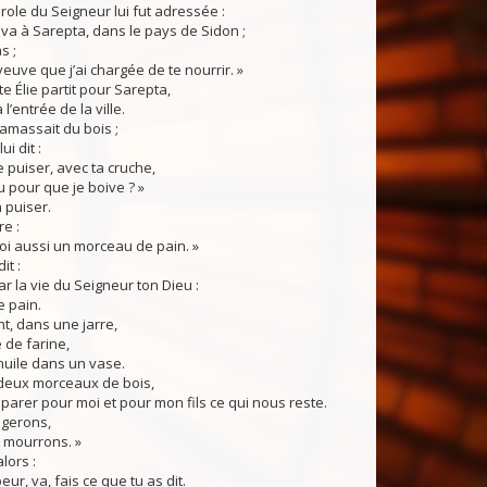
ole du Seigneur lui fut adressée :
va à Sarepta, dans le pays de Sidon ;
s ;
 veuve que j’ai chargée de te nourrir. »
Élie partit pour Sarepta,
à l’entrée de la ville.
amassait du bois ;
ui dit :
 puiser, avec ta cruche,
 pour que je boive ? »
 puiser.
re :
oi aussi un morceau de pain. »
t :
par la vie du Seigneur ton Dieu :
e pain.
nt, dans une jarre,
 de farine,
huile dans un vase.
deux morceaux de bois,
éparer pour moi et pour mon fils ce qui nous reste.
gerons,
 mourrons. »
alors :
eur, va, fais ce que tu as dit.