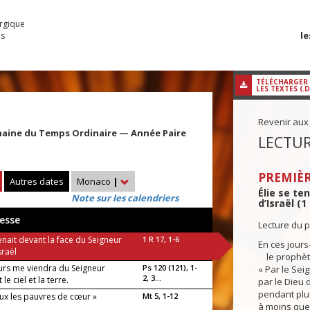
urgique
le
es
TÉLÉCHARGER
LES TEXTES (.
Revenir aux
maine du Temps Ordinaire — Année Paire
LECTUR
PREMIÈR
Autres dates
Monaco
|
Élie se te
Note sur les calendriers
d’Israël (1 
esse
Lecture du p
tenait devant la face du Seigneur
1 R 17, 1-6
En ces jours-
sraël
le prophète 
urs me viendra du Seigneur
Ps 120 (121), 1-
« Par le Seig
2, 3...
t le ciel et la terre.
par le Dieu d
pendant plus
ux les pauvres de cœur »
Mt 5, 1-12
à moins que 