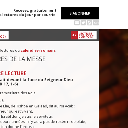
Recevez gratuitement
S'ABONNER
s lectures du jour par courriel
API
LECTURE
A+
DOC)
CONFORT
 lectures du
calendrier romain
.
ES DE LA MESSE
E LECTURE
nait devant la face du Seigneur Dieu
R 17, 1-6)
remier livre des Rois
là,
Élie, de Tishbé en Galaad, dit au roi Acab :
neur qui est vivant,
’Israël dont je suis le serviteur,
ieurs années il n’y aura pas de rosée ni de pluie,
j’en donne l’ordre. »