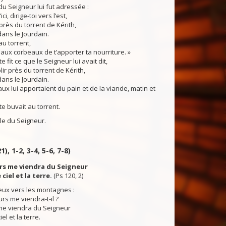
 Seigneur lui fut adressée :
i, dirige-toi vers l’est,
près du torrent de Kérith,
dans le Jourdain.
u torrent,
 aux corbeaux de t’apporter ta nourriture. »
fit ce que le Seigneur lui avait dit,
blir près du torrent de Kérith,
dans le Jourdain.
 lui apportaient du pain et de la viande, matin et
te buvait au torrent.
du Seigneur.
1), 1-2, 3-4, 5-6, 7-8)
urs me viendra du Seigneur
 ciel et la terre.
(Ps 120, 2)
yeux vers les montagnes :
rs me viendra-t-il ?
me viendra du Seigneur
iel et la terre.