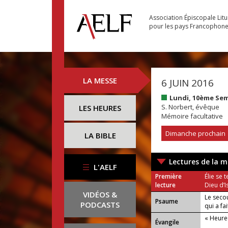
Association Épiscopale Lit
pour les pays Francophon
LA MESSE
6 JUIN 2016
Lundi, 10ème Se
S. Norbert, évêque
LES HEURES
Mémoire facultative
Dimanche prochain
LA BIBLE
Lectures de la m
L'AELF
Première
Élie se 
lecture
Dieu d’I
VIDÉOS &
Le seco
Psaume
PODCASTS
qui a fai
« Heure
Évangile