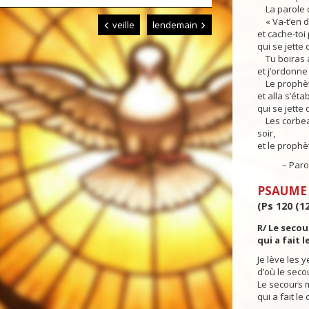
La parole du
« Va-t’en d’ic
veille
lendemain
et cache-toi 
qui se jette 
Tu boiras a
et j’ordonne
Le prophète 
et alla s’éta
qui se jette 
Les corbeaux
soir,
et le prophè
– Parole 
PSAUME
(Ps 120 (12
R/ Le seco
qui a fait le
Je lève les 
d’où le secou
Le secours 
qui a fait le c