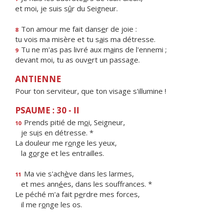
et moi, je suis s
û
r du Seigneur.
Ton amour me fait dans
e
r de joie :
8
tu vois ma misère et tu s
a
is ma détresse.
Tu ne m'as pas livré aux m
a
ins de l'ennemi ;
9
devant moi, tu as ouv
e
rt un passage.
ANTIENNE
Pour ton serviteur, que ton visage s'illumine !
PSAUME : 30 - II
Prends pitié de m
o
i, Seigneur,
10
je su
i
s en détresse. *
La douleur me r
o
nge les yeux,
la g
o
rge et les entrailles.
Ma vie s'ach
è
ve dans les larmes,
11
et mes ann
é
es, dans les souffrances. *
Le péché m'a fait p
e
rdre mes forces,
il me r
o
nge les os.