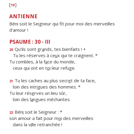
[
]
19
ANTIENNE
Béni soit le Seigneur qui fit pour moi des merveilles
d'amour !
PSAUME : 30 - III
Qu'ils sont gr
a
nds, tes bienfaits ! +
20
Tu les réserves à ce
u
x qui te craignent. *
Tu combles, à la f
a
ce du monde,
ceux qui ont en t
o
i leur refuge.
Tu les caches au plus secr
e
t de ta face,
21
loin des intr
i
gues des hommes. *
Tu leur rés
e
rves un lieu sûr,
loin des l
a
ngues méchantes.
Bén
i
soit le Seigneur : *
22
son amour a fait pour m
o
i des merveilles
dans la v
i
lle retranchée !