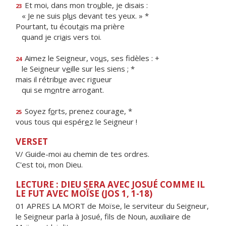
Et moi, dans mon tro
u
ble, je disais :
23
« Je ne suis pl
u
s devant tes yeux. » *
Pourtant, tu écout
a
is ma prière
quand je cri
a
is vers toi.
Aimez le Seigneur, vo
u
s, ses fidèles : +
24
le Seigneur v
e
ille sur les siens ; *
mais il rétrib
u
e avec rigueur
qui se m
o
ntre arrogant.
Soyez f
o
rts, prenez courage, *
25
vous tous qui espér
e
z le Seigneur !
VERSET
V/ Guide-moi au chemin de tes ordres.
C'est toi, mon Dieu.
LECTURE : DIEU SERA AVEC JOSUÉ COMME IL
LE FUT AVEC MOÏSE (JOS 1, 1-18)
01 APRES LA MORT de Moïse, le serviteur du Seigneur,
le Seigneur parla à Josué, fils de Noun, auxiliaire de