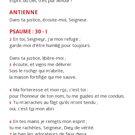
Esprit du ciel, très pur Amour !
ANTIENNE
Dans ta justice, écoute-moi, Seigneur.
PSAUME : 30 - I
En toi, Seigne
u
r, j'ai mon refuge ;
2
garde-moi d'être humili
é
pour toujours.
Dans ta justice, l
i
bère-moi ;
écoute, et vi
e
ns me délivrer.
3
Sois le roch
e
r qui m'abrite,
la maison fortifi
é
e qui me sauve.
Ma forteresse et mon r
o
c, c'est toi :
4
pour l'honneur de ton nom, tu me gu
i
des et me conduis.
Tu m'arraches au fil
e
t qu'ils m'ont tendu ;
5
oui, c'est t
o
i mon abri.
En tes mains je rem
e
ts mon esprit ;
6
tu me rachètes, Seigneur, Die
u
de vérité.
Je hais les adorate
u
rs de faux dieux,
7