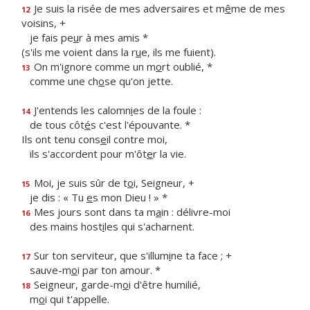
Je suis la risée de mes adversaires et m
ê
me de mes
12
voisins, +
je fais pe
u
r à mes amis *
(s'ils me voient dans la r
u
e, ils me fuient).
On m'ignore comme un m
o
rt oublié, *
13
comme une ch
o
se qu'on jette.
J'entends les calomn
i
es de la foule :
14
de tous côt
é
s c'est l'épouvante. *
Ils ont tenu cons
e
il contre moi,
ils s'accordent pour m'ôt
e
r la vie.
Moi, je suis sûr de t
o
i, Seigneur, +
15
je dis : « Tu
e
s mon Dieu ! » *
Mes jours sont dans ta m
a
in : délivre-moi
16
des mains host
i
les qui s'acharnent.
Sur ton serviteur, que s'illum
i
ne ta face ; +
17
sauve-m
o
i par ton amour. *
Seigneur, garde-m
o
i d'être humilié,
18
m
o
i qui t'appelle.