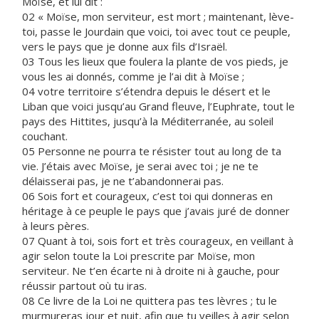
Moïse, et lui dit :
02 « Moïse, mon serviteur, est mort ; maintenant, lève-
toi, passe le Jourdain que voici, toi avec tout ce peuple,
vers le pays que je donne aux fils d’Israël.
03 Tous les lieux que foulera la plante de vos pieds, je
vous les ai donnés, comme je l’ai dit à Moïse ;
04 votre territoire s’étendra depuis le désert et le
Liban que voici jusqu’au Grand fleuve, l’Euphrate, tout le
pays des Hittites, jusqu’à la Méditerranée, au soleil
couchant.
05 Personne ne pourra te résister tout au long de ta
vie. J’étais avec Moïse, je serai avec toi ; je ne te
délaisserai pas, je ne t’abandonnerai pas.
06 Sois fort et courageux, c’est toi qui donneras en
héritage à ce peuple le pays que j’avais juré de donner
à leurs pères.
07 Quant à toi, sois fort et très courageux, en veillant à
agir selon toute la Loi prescrite par Moïse, mon
serviteur. Ne t’en écarte ni à droite ni à gauche, pour
réussir partout où tu iras.
08 Ce livre de la Loi ne quittera pas tes lèvres ; tu le
murmureras jour et nuit, afin que tu veilles à agir selon