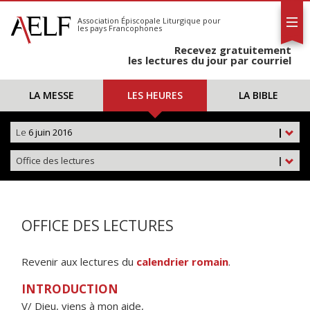
L'AELF
S'abonner
Association Épiscopale Liturgique
pour
les pays Francophones
Calendrier
Recevez gratuitement
Contact
les lectures du jour par courriel
LA MESSE
LES HEURES
LA BIBLE
Le
6 juin 2016
|
Office des lectures
|
OFFICE DES LECTURES
Revenir aux lectures du
calendrier romain
.
INTRODUCTION
V/ Dieu, viens à mon aide,