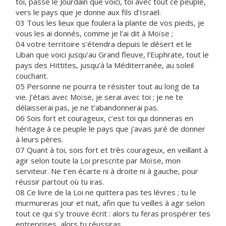
toi, passe le Jourdain que voici, toi avec tout ce peuple,
vers le pays que je donne aux fils d’Israël.
03 Tous les lieux que foulera la plante de vos pieds, je
vous les ai donnés, comme je l’ai dit à Moïse ;
04 votre territoire s’étendra depuis le désert et le
Liban que voici jusqu’au Grand fleuve, l’Euphrate, tout le
pays des Hittites, jusqu’à la Méditerranée, au soleil
couchant.
05 Personne ne pourra te résister tout au long de ta
vie. J’étais avec Moïse, je serai avec toi ; je ne te
délaisserai pas, je ne t’abandonnerai pas.
06 Sois fort et courageux, c’est toi qui donneras en
héritage à ce peuple le pays que j’avais juré de donner
à leurs pères.
07 Quant à toi, sois fort et très courageux, en veillant à
agir selon toute la Loi prescrite par Moïse, mon
serviteur. Ne t’en écarte ni à droite ni à gauche, pour
réussir partout où tu iras.
08 Ce livre de la Loi ne quittera pas tes lèvres ; tu le
murmureras jour et nuit, afin que tu veilles à agir selon
tout ce qui s’y trouve écrit : alors tu feras prospérer tes
entreprises, alors tu réussiras.