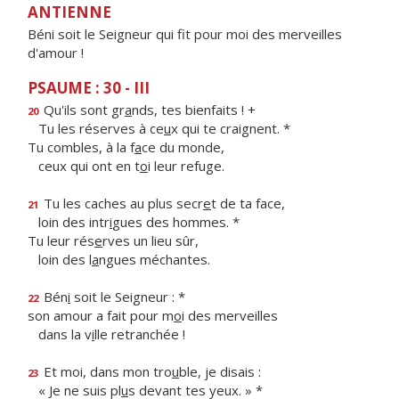
ANTIENNE
Béni soit le Seigneur qui fit pour moi des merveilles
d'amour !
PSAUME : 30 - III
Qu'ils sont gr
a
nds, tes bienfaits ! +
20
Tu les réserves à ce
u
x qui te craignent. *
Tu combles, à la f
a
ce du monde,
ceux qui ont en t
o
i leur refuge.
Tu les caches au plus secr
e
t de ta face,
21
loin des intr
i
gues des hommes. *
Tu leur rés
e
rves un lieu sûr,
loin des l
a
ngues méchantes.
Bén
i
soit le Seigneur : *
22
son amour a fait pour m
o
i des merveilles
dans la v
i
lle retranchée !
Et moi, dans mon tro
u
ble, je disais :
23
« Je ne suis pl
u
s devant tes yeux. » *