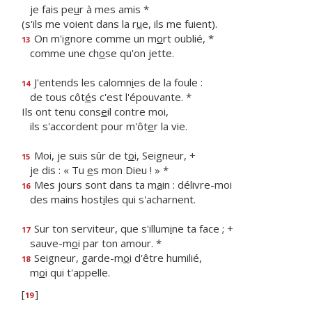
je fais pe
u
r à mes amis *
(s'ils me voient dans la r
u
e, ils me fuient).
On m'ignore comme un m
o
rt oublié, *
13
comme une ch
o
se qu'on jette.
J'entends les calomn
i
es de la foule :
14
de tous côt
é
s c'est l'épouvante. *
Ils ont tenu cons
e
il contre moi,
ils s'accordent pour m'ôt
e
r la vie.
Moi, je suis sûr de t
o
i, Seigneur, +
15
je dis : « Tu
e
s mon Dieu ! » *
Mes jours sont dans ta m
a
in : délivre-moi
16
des mains host
i
les qui s'acharnent.
Sur ton serviteur, que s'illum
i
ne ta face ; +
17
sauve-m
o
i par ton amour. *
Seigneur, garde-m
o
i d'être humilié,
18
m
o
i qui t'appelle.
[
]
19