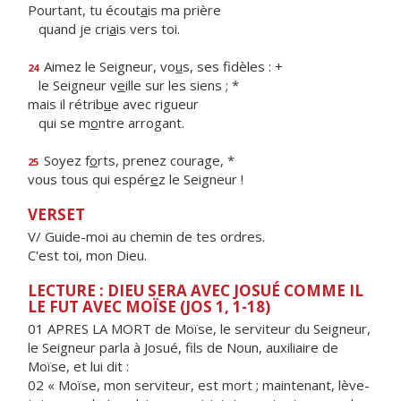
Pourtant, tu écout
a
is ma prière
quand je cri
a
is vers toi.
Aimez le Seigneur, vo
u
s, ses fidèles : +
24
le Seigneur v
e
ille sur les siens ; *
mais il rétrib
u
e avec rigueur
qui se m
o
ntre arrogant.
Soyez f
o
rts, prenez courage, *
25
vous tous qui espér
e
z le Seigneur !
VERSET
V/ Guide-moi au chemin de tes ordres.
C'est toi, mon Dieu.
LECTURE : DIEU SERA AVEC JOSUÉ COMME IL
LE FUT AVEC MOÏSE (JOS 1, 1-18)
01 APRES LA MORT de Moïse, le serviteur du Seigneur,
le Seigneur parla à Josué, fils de Noun, auxiliaire de
Moïse, et lui dit :
02 « Moïse, mon serviteur, est mort ; maintenant, lève-