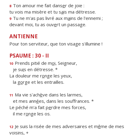
Ton amour me fait dans
e
r de joie :
8
tu vois ma misère et tu s
a
is ma détresse.
Tu ne m'as pas livré aux m
a
ins de l'ennemi ;
9
devant moi, tu as ouv
e
rt un passage.
ANTIENNE
Pour ton serviteur, que ton visage s'illumine !
PSAUME : 30 - II
Prends pitié de m
o
i, Seigneur,
10
je su
i
s en détresse. *
La douleur me r
o
nge les yeux,
la g
o
rge et les entrailles.
Ma vie s'ach
è
ve dans les larmes,
11
et mes ann
é
es, dans les souffrances. *
Le péché m'a fait p
e
rdre mes forces,
il me r
o
nge les os.
Je suis la risée de mes adversaires et m
ê
me de mes
12
voisins, +