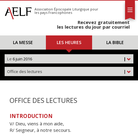
L'AELF
S'abonner
Association Épiscopale Liturgique
pour
les pays Francophones
Calendrier
Recevez gratuitement
Contact
les lectures du jour par courriel
LA MESSE
LES HEURES
LA BIBLE
Le
6 juin 2016
|
Office des lectures
|
OFFICE DES LECTURES
INTRODUCTION
V/ Dieu, viens à mon aide,
R/ Seigneur, à notre secours.