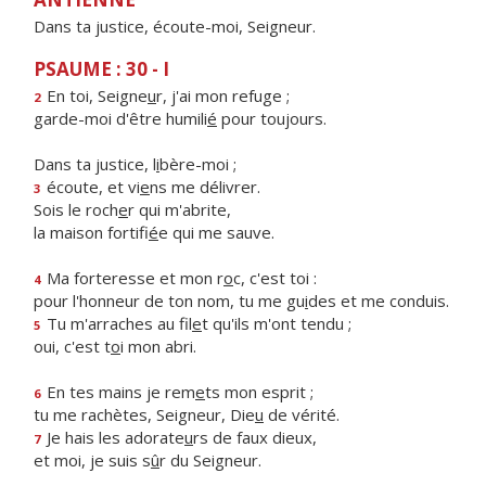
Dans ta justice, écoute-moi, Seigneur.
PSAUME : 30 - I
En toi, Seigne
u
r, j'ai mon refuge ;
2
garde-moi d'être humili
é
pour toujours.
Dans ta justice, l
i
bère-moi ;
écoute, et vi
e
ns me délivrer.
3
Sois le roch
e
r qui m'abrite,
la maison fortifi
é
e qui me sauve.
Ma forteresse et mon r
o
c, c'est toi :
4
pour l'honneur de ton nom, tu me gu
i
des et me conduis.
Tu m'arraches au fil
e
t qu'ils m'ont tendu ;
5
oui, c'est t
o
i mon abri.
En tes mains je rem
e
ts mon esprit ;
6
tu me rachètes, Seigneur, Die
u
de vérité.
Je hais les adorate
u
rs de faux dieux,
7
et moi, je suis s
û
r du Seigneur.