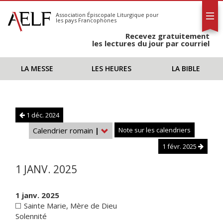
L'AELF
S'abonner
Association Épiscopale Liturgique
pour
les pays Francophones
Calendrier
Recevez gratuitement
Contact
les lectures du jour par courriel
LA MESSE
LES HEURES
LA BIBLE
1 déc. 2024
Calendrier romain
|
Note sur les calendriers
1 févr. 2025
1 JANV. 2025
1 janv. 2025
Sainte Marie, Mère de Dieu
Solennité