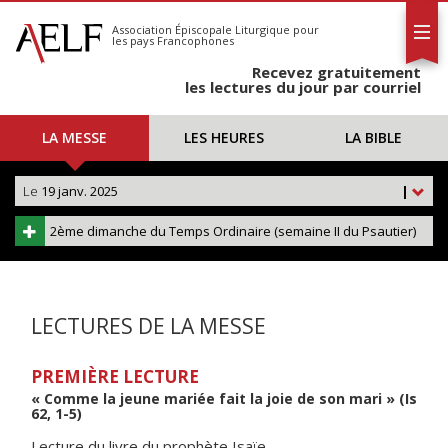
L'AELF
S'abonner
Association Épiscopale Liturgique
pour
les pays Francophones
Calendrier
Recevez gratuitement
Contact
les lectures du jour par courriel
LA MESSE
LES HEURES
LA BIBLE
Le
19 janv. 2025
|
2ème dimanche du Temps Ordinaire (semaine II du Psautier)
LECTURES DE LA MESSE
PREMIÈRE LECTURE
« Comme la jeune mariée fait la joie de son mari » (Is
62, 1-5)
Lecture du livre du prophète Isaïe