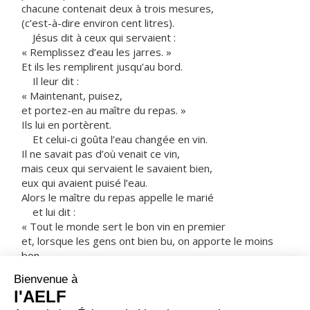
chacune contenait deux à trois mesures,
(c’est-à-dire environ cent litres).
Jésus dit à ceux qui servaient :
« Remplissez d’eau les jarres. »
Et ils les remplirent jusqu’au bord.
Il leur dit :
« Maintenant, puisez,
et portez-en au maître du repas. »
Ils lui en portèrent.
Et celui-ci goûta l’eau changée en vin.
Il ne savait pas d’où venait ce vin,
mais ceux qui servaient le savaient bien,
eux qui avaient puisé l’eau.
Alors le maître du repas appelle le marié
et lui dit :
« Tout le monde sert le bon vin en premier
et, lorsque les gens ont bien bu, on apporte le moins
bon.
Mais toi, tu as gardé le bon vin jusqu’à maintenant. »
Tel fut le commencement des signes que Jésus
accomplit.