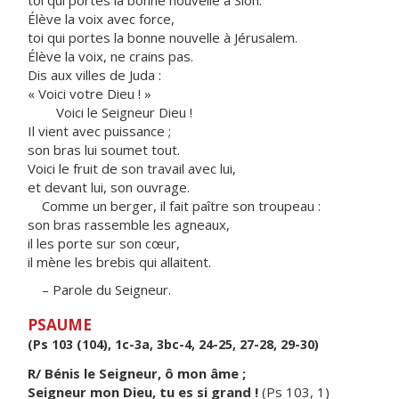
toi qui portes la bonne nouvelle à Sion.
Élève la voix avec force,
toi qui portes la bonne nouvelle à Jérusalem.
Élève la voix, ne crains pas.
Dis aux villes de Juda :
« Voici votre Dieu ! »
Voici le Seigneur Dieu !
Il vient avec puissance ;
son bras lui soumet tout.
Voici le fruit de son travail avec lui,
et devant lui, son ouvrage.
Comme un berger, il fait paître son troupeau :
son bras rassemble les agneaux,
il les porte sur son cœur,
il mène les brebis qui allaitent.
– Parole du Seigneur.
PSAUME
(Ps 103 (104), 1c-3a, 3bc-4, 24-25, 27-28, 29-30)
R/ Bénis le Seigneur, ô mon âme ;
Seigneur mon Dieu, tu es si grand !
(Ps 103, 1)