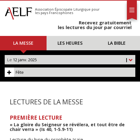
L'AELF
S'abonner
Association Épiscopale Liturgique
pour
les pays Francophones
Calendrier
Recevez gratuitement
Contact
les lectures du jour par courriel
LA MESSE
LES HEURES
LA BIBLE
Le
12 janv. 2025
|
Fête
LECTURES DE LA MESSE
PREMIÈRE LECTURE
« La gloire du Seigneur se révélera, et tout être de
chair verra » (Is 40, 1-5.9-11)
Lecture du livre du prophète Isaïe