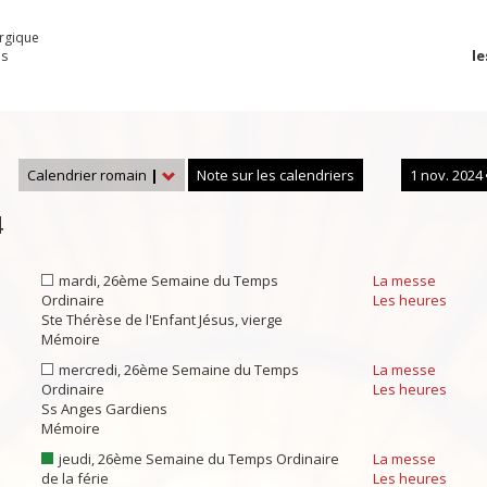
urgique
le
es
Calendrier romain
|
Note sur les calendriers
1 nov. 2024
4
mardi, 26ème Semaine du Temps
La messe
Ordinaire
Les heures
Ste Thérèse de l'Enfant Jésus, vierge
Mémoire
mercredi, 26ème Semaine du Temps
La messe
Ordinaire
Les heures
Ss Anges Gardiens
Mémoire
jeudi, 26ème Semaine du Temps Ordinaire
La messe
de la férie
Les heures