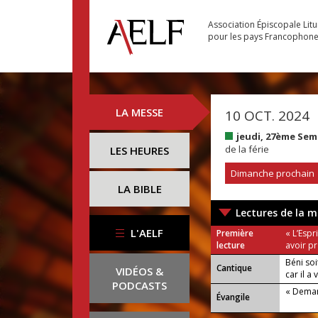
Association Épiscopale Lit
pour les pays Francophon
LA MESSE
10 OCT. 2024
jeudi, 27ème Sem
de la férie
LES HEURES
Dimanche prochain
LA BIBLE
Lectures de la m
L'AELF
Première
« L’Espr
lecture
avoir pr
Béni soi
Cantique
VIDÉOS &
car il a
PODCASTS
« Deman
Évangile