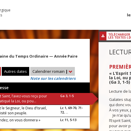
urgique
le
es
TÉLÉCHARGER
LES TEXTES (.
LECTUR
aine du Temps Ordinaire — Année Paire
PREMIÈR
Autres dates
Calendrier romain
|
« L’Esprit
la Loi, ou
Note sur les calendriers
(Ga 3, 1-5)
esse
Lecture de l
it Saint, l’avez-vous reçu pour
Ga 3, 1-5
Galates stu
atiqué la Loi, ou pou...
qui donc vou
t le Seigneur, le Dieu d’Israël,
Lc 1, 69-70, 71-
À vos yeux, 
72, ...
 visité son peuple.
Je n’ai qu’u
dez, on vous donnera »
Lc 11, 5-13
l’Esprit Sain
pour avoir pr