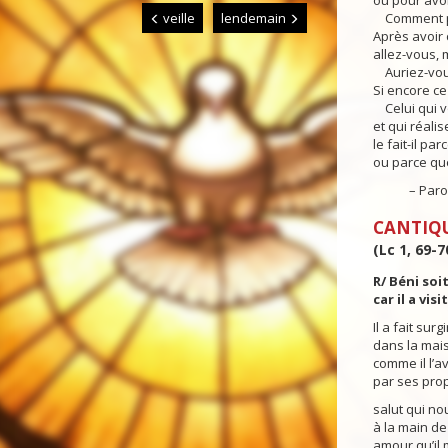
ou pour avoi
veille
lendemain
Comment po
Après avoir 
allez-vous, m
Auriez-vous
Si encore ce 
Celui qui vo
et qui réali
le fait-il pa
ou parce que
– Parole 
CANTIQ
(Lc 1, 69-7
R/ Béni soit
car il a vis
Il a fait sur
dans la mais
comme il l’av
par ses prop
salut qui no
à la main d
amour qu’il