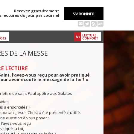
Recevez gratuitement
S'ABONNER
s lectures du jour par courriel
API
LECTURE
A+
DOC)
CONFORT
ES DE LA MESSE
E LECTURE
 Saint, l’avez-vous reçu pour avoir pratiqué
 pour avoir écouté le message de la foi ? »
a lettre de saint Paul apôtre aux Galates
pides,
s a ensorcelés ?
pourtant, Jésus Christ a été présenté crucifié.
ne question à vous poser :
t, l’avez-vous reçu
atiqué la Loi,