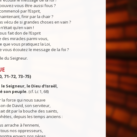
r écouté le message de la foi ?
uvez-vous être aussi fous ?
commencé par l’Esprit,
aintenant, finir par la chair ?
 vécu de si grandes choses en vain ?
n’était qu’en vain !
us fait don de l’Esprit
se des miracles parmi vous,
rce que vous pratiquez la Loi,
 vous écoutez le message de la foi ?
du Seigneur.
UE
0, 71-72, 73-75)
 le Seigneur, le Dieu d’Israël,
ité son peuple.
(cf. Lc 1, 68)
gir la force qui nous sauve
on de David, son serviteur,
ait dit par la bouche des saints,
hètes, depuis les temps anciens :
us arrache à l’ennemi,
e tous nos oppresseurs,
 montre envers nos pères,