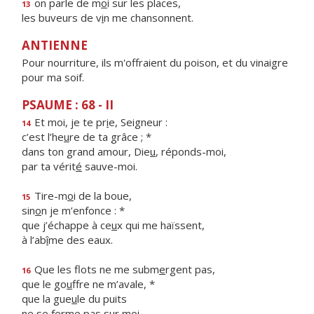
on parle de m
o
i sur les places,
13
les buveurs de v
i
n me chansonnent.
ANTIENNE
Pour nourriture, ils m'offraient du poison, et du vinaigre
pour ma soif.
PSAUME : 68 - II
Et moi, je te pr
i
e, Seigneur :
14
c’est l’he
u
re de ta grâce ; *
dans ton grand amour, Die
u
, réponds-moi,
par ta vérit
é
sauve-moi.
Tire-m
o
i de la boue,
15
sin
o
n je m’enfonce : *
que j’échappe à ce
u
x qui me haïssent,
à l’ab
î
me des eaux.
Que les flots ne me subm
e
rgent pas,
16
que le go
u
ffre ne m’avale, *
que la gue
u
le du puits
ne se ferme p
a
s sur moi.