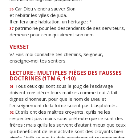
Car Dieu viendra sauv
e
r Sion
36
et rebâtir les v
i
lles de Juda.
Il en fera une habitati
o
n, un héritage : *
patrimoine pour les descendants de ses serviteurs,
37
demeure pour ceux qui
a
iment son nom.
VERSET
V/ Fais-moi connaître tes chemins, Seigneur,
enseigne-moi tes sentiers.
LECTURE : MULTIPLES PIÈGES DES FAUSSES
DOCTRINES (1TM 6, 1-10)
Tous ceux qui sont sous le joug de l’esclavage
01
doivent considérer leurs maîtres comme tout à fait
dignes d’honneur, pour que le nom de Dieu et
l’enseignement de la foi ne soient pas blasphémés.
Et s’ils ont des maîtres croyants, qu’ils ne les
02
respectent pas moins sous prétexte que ce sont des
frères ; mais qu’ils les servent d’autant mieux que ceux
qui bénéficient de leur activité sont des croyants bien-
aimés. Voilà ce que tu dois enseigner et recommander.