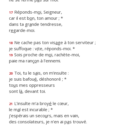
Réponds-m
o
i, Seigneur,
17
car il est b
o
n, ton amour ; *
dans ta gr
a
nde tendresse,
r
e
garde-moi.
Ne cache pas ton vis
a
ge à ton serviteur ;
18
je suffoque : v
i
te, réponds-moi. *
Sois proche de m
o
i, rachète-moi,
19
paie ma ranç
o
n à l’ennemi.
Toi, tu le s
a
is, on m’insulte :
20
je suis bafou
é
, déshonoré ; *
to
u
s mes oppresseurs
sont l
à
, devant toi.
L’insulte m’a broy
é
le cœur,
21
le m
a
l est incurable ; *
j’espérais un seco
u
rs, mais en vain,
des consolateurs, je n’en ai p
a
s trouvé.