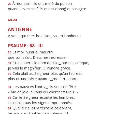
À mon pain, ils ont mêl
é
du poison ;
22
quand j’avais soif, ils m’ont donn
é
du vinaigre.
[23-29]
ANTIENNE
À vous qui cherchez Dieu, vie et bonheur !
PSAUME : 68 - III
Et moi, humili
é
, meurtri,
30
que ton salut, Die
u
, me redresse.
Et je louerai le nom de Die
u
par un cantique,
31
je vais le magnifi
e
r, lui rendre grâce.
Cela plaît au Seigne
u
r plus qu’un taureau,
32
plus qu’une bête ayant c
o
rnes et sabots.
Les pauvres l’ont v
u
, ils sont en fête :
33
« Vie et joie, à vo
u
s qui cherchez Dieu ! »
Car le Seigneur éco
u
te les humbles,
34
il n’oublie pas les si
e
ns emprisonnés.
Que le ciel et la t
e
rre le célèbrent,
35
les mers et to
u
t leur peuplement !