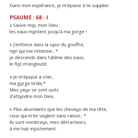
Dans mon espérance, je m'épuise à te supplier.
PSAUME : 68 - I
Sauve-m
o
i, mon Dieu :
2
les eaux m
o
ntent jusqu’à ma gorge !
J’enfonce dans la v
a
se du gouffre,
3
ri
e
n qui me retienne ; *
je descends dans l’abîme des eaux,
le fl
o
t m’engloutit.
Je m’épu
i
se à crier,
4
ma g
o
rge brûle.*
Mes ye
u
x se sont usés
d’att
e
ndre mon Dieu.
Plus abondants que les cheve
u
x de ma tête,
5
ceux qui m’en ve
u
lent sans raison ; *
ils sont nombre
u
x, mes détracteurs,
à me ha
ï
r injustement.