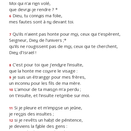
Moi qui n’ai ri
e
n volé,
que devr
a
i-je rendre ? *
Dieu, tu conn
a
is ma folie,
6
mes fautes sont à n
u
devant toi.
Qu’ils n’aient pas honte pour m
o
i, ceux qui t’espèrent,
7
Seigneur, Die
u
de l’univers ;*
qu’ils ne rougissent pas de m
o
i, ceux qui te cherchent,
Die
u
d’Israël !
C’est pour toi que j’end
u
re l’insulte,
8
que la honte me co
u
vre le visage :
je suis un étrang
e
r pour mes frères,
9
un inconnu pour les f
ls de ma mère.
L’amour de ta mais
o
n m’a perdu ;
10
on t’insulte, et l’insulte ret
o
mbe sur moi.
Si je pleure et m’imp
o
se un jeûne,
11
je reç
o
is des insultes ;
si je revêts un hab
i
t de pénitence,
12
je deviens la f
a
ble des gens :