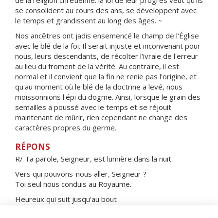
de la religion chrétienne: la loi de leur progrès veut qu'ils
se consolident au cours des ans, se développent avec
le temps et grandissent au long des âges. ~
Nos ancêtres ont jadis ensemencé le champ de l'Église
avec le blé de la foi. Il serait injuste et inconvenant pour
nous, leurs descendants, de récolter l'ivraie de l'erreur
au lieu du froment de la vérité. Au contraire, il est
normal et il convient que la fin ne renie pas l'origine, et
qu'au moment où le blé de la doctrine a levé, nous
moissonnions l'épi du dogme. Ainsi, lorsque le grain des
semailles a poussé avec le temps et se réjouit
maintenant de mûrir, rien cependant ne change des
caractères propres du germe.
RÉPONS
R/ Ta parole, Seigneur, est lumière dans la nuit.
Vers qui pouvons-nous aller, Seigneur ?
Toi seul nous conduis au Royaume.
Heureux qui suit jusqu'au bout
le chemin que tu lui traces.