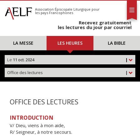
L'AELF
S'abonner
Association Épiscopale Liturgique
pour
les pays Francophones
Calendrier
Recevez gratuitement
Contact
les lectures du jour par courriel
LA MESSE
LES HEURES
LA BIBLE
Le
11 oct. 2024
|
Office des lectures
|
OFFICE DES LECTURES
INTRODUCTION
V/ Dieu, viens à mon aide,
R/ Seigneur, à notre secours.