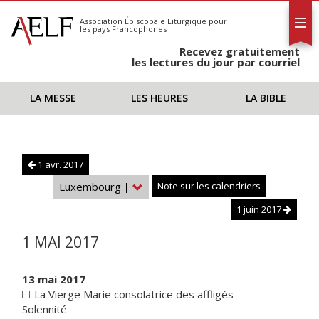
L'AELF
S'abonner
Association Épiscopale Liturgique
pour
les pays Francophones
Calendrier
Recevez gratuitement
Contact
les lectures du jour par courriel
LA MESSE
LES HEURES
LA BIBLE
1 avr. 2017
Luxembourg
|
Note sur les calendriers
1 juin 2017
1 MAI 2017
13 mai 2017
La Vierge Marie consolatrice des affligés
Solennité