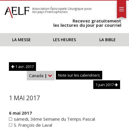
L'AELF
S'abonner
Association Épiscopale Liturgique
pour
les pays Francophones
Calendrier
Recevez gratuitement
Contact
les lectures du jour par courriel
LA MESSE
LES HEURES
LA BIBLE
1 avr. 2017
Canada
|
Note sur les calendriers
1 juin 2017
1 MAI 2017
6 mai 2017
samedi, 3ème Semaine du Temps Pascal
S. François de Laval