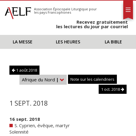
L'AELF
S'abonner
Association Épiscopale Liturgique
pour
les pays Francophones
Calendrier
Recevez gratuitement
Contact
les lectures du jour par courriel
LA MESSE
LES HEURES
LA BIBLE
1 août 2018
Afrique du Nord
|
Note sur les calendriers
1 oct. 2018
1 SEPT. 2018
16 sept. 2018
S. Cyprien, évêque, martyr
Solennité