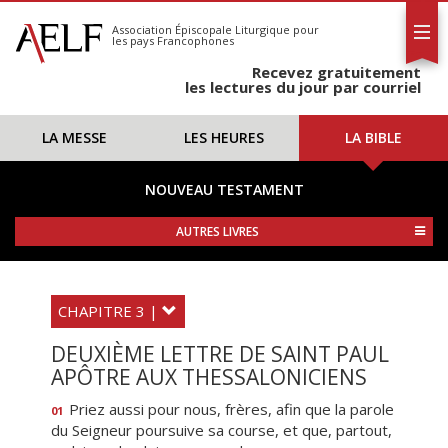
L'AELF
S'abonner
Association Épiscopale Liturgique
pour
les pays Francophones
Calendrier
Recevez gratuitement
Contact
les lectures du jour par courriel
LA MESSE
LES HEURES
LA BIBLE
NOUVEAU TESTAMENT
AUTRES LIVRES
CHAPITRE 3 |
DEUXIÈME LETTRE DE SAINT PAUL
APÔTRE AUX THESSALONICIENS
Priez aussi pour nous, frères, afin que la parole
01
du Seigneur poursuive sa course, et que, partout,