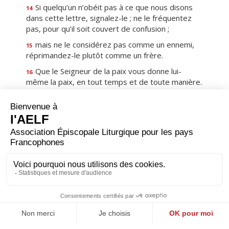
Si quelqu’un n’obéit pas à ce que nous disons
14
dans cette lettre, signalez-le ; ne le fréquentez
pas, pour qu’il soit couvert de confusion ;
mais ne le considérez pas comme un ennemi,
15
réprimandez-le plutôt comme un frère.
Que le Seigneur de la paix vous donne lui-
16
même la paix, en tout temps et de toute manière.
Que le Seigneur soit avec vous tous.
La salutation est de ma main à moi, Paul. Je
17
signe de cette façon toutes mes lettres, c’est
mon écriture.
Que la grâce de notre Seigneur Jésus Christ
18
soit avec vous tous.
Premier
Précédent
3