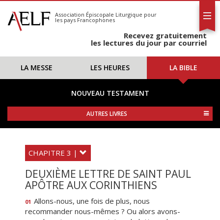
L'AELF
S'abonner
Association Épiscopale Liturgique
pour
les pays Francophones
Calendrier
Recevez gratuitement
Contact
les lectures du jour par courriel
LA MESSE
LES HEURES
LA BIBLE
NOUVEAU TESTAMENT
AUTRES LIVRES
CHAPITRE 3 |
DEUXIÈME LETTRE DE SAINT PAUL
APÔTRE AUX CORINTHIENS
Allons-nous, une fois de plus, nous
01
recommander nous-mêmes ? Ou alors avons-