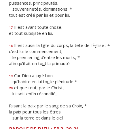
puissances, principautés,
souverainet
é
s, dominations, *
tout est créé par lu
i
et pour lui.
Il est avant to
u
te chose,
17
et tout subs
i
ste en lui.
Il est aussi la t
ê
te du corps, la tête de l'Église : +
18
c'est lui le commencement,
le premier-n
é
d'entre les morts, *
afin qu'il ait en to
u
t la primauté.
Car Dieu a jugé bon
19
qu'habite en lui to
u
te plénitude *
et que tout, par le Christ,
20
lui soit enf
n réconcilié,
faisant la paix par le s
a
ng de sa Croix, *
la paix pour tous les êtres
sur la t
e
rre et dans le ciel.