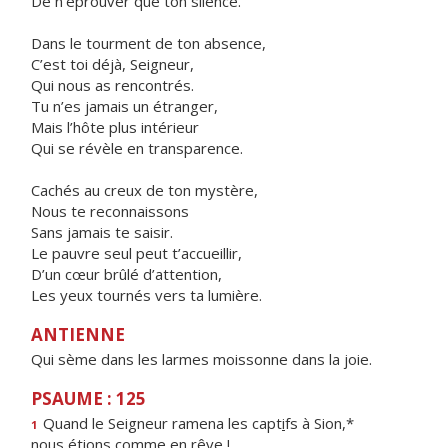
De n’éprouver que ton silence.
Dans le tourment de ton absence,
C’est toi déjà, Seigneur,
Qui nous as rencontrés.
Tu n’es jamais un étranger,
Mais l’hôte plus intérieur
Qui se révèle en transparence.
Cachés au creux de ton mystère,
Nous te reconnaissons
Sans jamais te saisir.
Le pauvre seul peut t’accueillir,
D’un cœur brûlé d’attention,
Les yeux tournés vers ta lumière.
ANTIENNE
Qui sème dans les larmes moissonne dans la joie.
PSAUME : 125
Quand le Seigneur ramena les capt
i
fs à Sion,*
1
nous éti
o
ns comme en rêve !