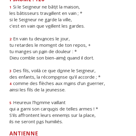
Si le Seigneur ne bât
i
t la maison,
1
les bâtisseurs trav
a
illent en vain ; *
si le Seigneur ne g
a
rde la ville,
c’est en vain que v
e
illent les gardes.
En vain tu dev
a
nces le jour,
2
tu retardes le mom
e
nt de ton repos, +
tu manges un p
a
in de douleur : *
Dieu comble son bien-aim
é
quand il dort.
Des fils, voilà ce que d
o
nne le Seigneur,
3
des enfants, la récomp
e
nse qu’il accorde ; *
comme des flèches aux m
a
ins d’un guerrier,
4
ainsi les f
ls de la jeunesse.
Heureux l’h
o
mme vaillant
5
qui a garni son carqu
o
is de telles armes ! *
S’ils affrontent leurs ennem
i
s sur la place,
ils ne seront p
a
s humiliés.
ANTIENNE