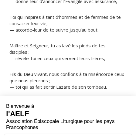
— donne-leur d’annoncer l’Évangile avec assurance,
Toi qui inspires à tant d’hommes et de femmes de te
consacrer leur vie,
— accorde-leur de te suivre jusqu’au bout,
Maître et Seigneur, tu as lavé les pieds de tes
disciples ;
— révèle-toi en ceux qui servent leurs frères,
Fils du Dieu vivant, nous confions à ta miséricorde ceux
que nous pleurons ;
— toi qui as fait sortir Lazare de son tombeau,
NOTRE PÈRE
ORAISON
Accorde-nous, Dieu tout-puissant, tandis que nous
célébrons l’anniversaire de saint Bonaventure, de