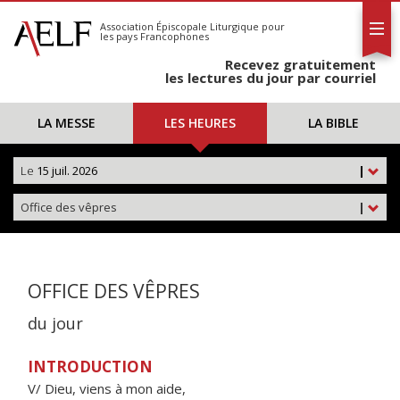
L'AELF
S'abonner
Association Épiscopale Liturgique
pour
les pays Francophones
Calendrier
Recevez gratuitement
Contact
les lectures du jour par courriel
LA MESSE
LES HEURES
LA BIBLE
Le
15 juil. 2026
|
Office des vêpres
|
OFFICE DES VÊPRES
du jour
INTRODUCTION
V/ Dieu, viens à mon aide,