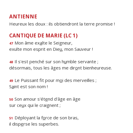
ANTIENNE
Heureux les doux : ils obtiendront la terre promise !
CANTIQUE DE MARIE (LC 1)
Mon âme ex
a
lte le Seigneur,
47
exulte mon esprit en Die
u
, mon Sauveur !
Il s'est penché sur son h
u
mble servante ;
48
désormais, tous les âges me dir
o
nt bienheureuse.
Le Puissant fit pour m
o
i des merveilles ;
49
S
a
int est son nom !
Son amour s'ét
e
nd d'âge en âge
50
sur ce
u
x qui le craignent ;
Déployant la f
o
rce de son bras,
51
il disp
e
rse les superbes.