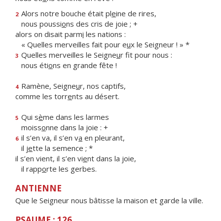
Alors notre bouche était pl
e
ine de rires,
2
nous poussi
o
ns des cris de joie ; +
alors on disait parm
i
les nations :
« Quelles merveilles fait pour e
u
x le Seigneur ! » *
Quelles merveilles le Seigne
u
r fit pour nous :
3
nous éti
o
ns en grande fête !
Ramène, Seigne
u
r, nos captifs,
4
comme les torr
e
nts au désert.
Qui s
è
me dans les larmes
5
moiss
o
nne dans la joie : +
il s’en va, il s’en v
a
en pleurant,
6
il j
e
tte la semence ; *
il s’en vient, il s’en vi
e
nt dans la joie,
il rapp
o
rte les gerbes.
ANTIENNE
Que le Seigneur nous bâtisse la maison et garde la ville.
PSAUME : 126