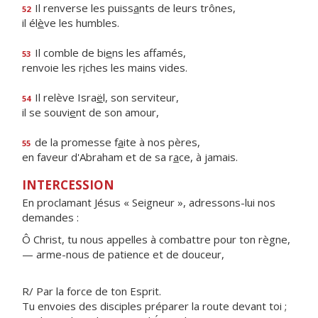
Il renverse les puiss
a
nts de leurs trônes,
52
il él
è
ve les humbles.
Il comble de bi
e
ns les affamés,
53
renvoie les r
i
ches les mains vides.
Il relève Isra
ë
l, son serviteur,
54
il se souvi
e
nt de son amour,
de la promesse f
a
ite à nos pères,
55
en faveur d'Abraham et de sa r
a
ce, à jamais.
INTERCESSION
En proclamant Jésus « Seigneur », adressons-lui nos
demandes :
Ô Christ, tu nous appelles à combattre pour ton règne,
— arme-nous de patience et de douceur,
R/ Par la force de ton Esprit.
Tu envoies des disciples préparer la route devant toi ;