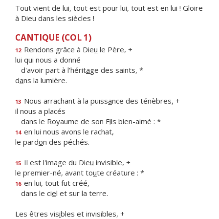
Tout vient de lui, tout est pour lui, tout est en lui ! Gloire
à Dieu dans les siècles !
CANTIQUE (COL 1)
Rendons grâce à Die
u
le Père, +
12
lui qui nous a donné
d'avoir part à l'hérit
a
ge des saints, *
d
a
ns la lumière.
Nous arrachant à la puiss
a
nce des ténèbres, +
13
il nous a placés
dans le Royaume de son F
i
ls bien-aimé : *
en lui nous avons le rachat,
14
le pard
o
n des péchés.
Il est l'image du Die
u
invisible, +
15
le premier-né, avant to
u
te créature : *
en lui, tout fut créé,
16
dans le ci
e
l et sur la terre.
Les êtres vis
i
bles et invisibles, +