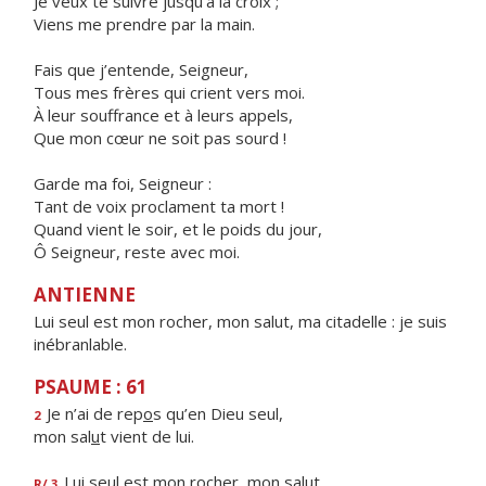
Je veux te suivre jusqu’à la croix ;
Viens me prendre par la main.
Fais que j’entende, Seigneur,
Tous mes frères qui crient vers moi.
À leur souffrance et à leurs appels,
Que mon cœur ne soit pas sourd !
Garde ma foi, Seigneur :
Tant de voix proclament ta mort !
Quand vient le soir, et le poids du jour,
Ô Seigneur, reste avec moi.
ANTIENNE
Lui seul est mon rocher, mon salut, ma citadelle : je suis
inébranlable.
PSAUME : 61
Je n’ai de rep
o
s qu’en Dieu seul,
2
mon sal
u
t vient de lui.
Lui seul est mon roch
e
r, mon salut,
R/ 3