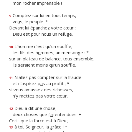
mon roch
e
r imprenable !
Comptez sur lui en tous temps,
9
vo
u
s, le peuple. *
Devant lui épanchez votre cœur :
Dieu est pour no
u
s un refuge.
L’homme n’est qu’un souffle,
10
les fils des h
o
mmes, un mensonge : *
sur un plateau de balance, tous ensemble,
ils ser
a
ient moins qu’un souffle.
N’allez pas compter sur la fraude
11
et n’aspirez p
a
s au profit ; *
si vous amassez des richesses,
n’y mettez p
a
s votre cœur.
Dieu a dit une chose,
12
deux choses que j’
a
i entendues. +
Ceci : que la force est à Dieu ;
à toi, Seigne
u
r, la grâce ! *
13