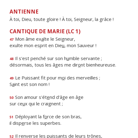
ANTIENNE
À toi, Dieu, toute gloire ! À toi, Seigneur, la grâce !
CANTIQUE DE MARIE (LC 1)
Mon âme ex
a
lte le Seigneur,
47
exulte mon esprit en Die
u
, mon Sauveur !
Il s'est penché sur son h
u
mble servante ;
48
désormais, tous les âges me dir
o
nt bienheureuse.
Le Puissant fit pour m
o
i des merveilles ;
49
S
a
int est son nom !
Son amour s'ét
e
nd d'âge en âge
50
sur ce
u
x qui le craignent ;
Déployant la f
o
rce de son bras,
51
il disp
e
rse les superbes.
Il renverse les puiss
a
nts de leurs trônes,
52