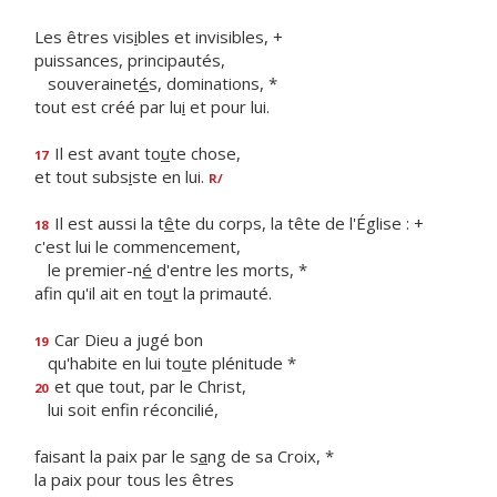
Les êtres vis
i
bles et invisibles, +
puissances, principautés,
souverainet
é
s, dominations, *
tout est créé par lu
i
et pour lui.
Il est avant to
u
te chose,
17
et tout subs
i
ste en lui.
R/
Il est aussi la t
ê
te du corps, la tête de l'Église : +
18
c'est lui le commencement,
le premier-n
é
d'entre les morts, *
afin qu'il ait en to
u
t la primauté.
Car Dieu a jugé bon
19
qu'habite en lui to
u
te plénitude *
et que tout, par le Christ,
20
lui soit enf
n réconcilié,
faisant la paix par le s
a
ng de sa Croix, *
la paix pour tous les êtres