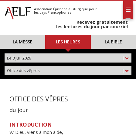
L'AELF
S'abonner
Association Épiscopale Liturgique
pour
les pays Francophones
Calendrier
Recevez gratuitement
Contact
les lectures du jour par courriel
LA MESSE
LES HEURES
LA BIBLE
Le
8 juil. 2026
|
Office des vêpres
|
OFFICE DES VÊPRES
du jour
INTRODUCTION
V/ Dieu, viens à mon aide,