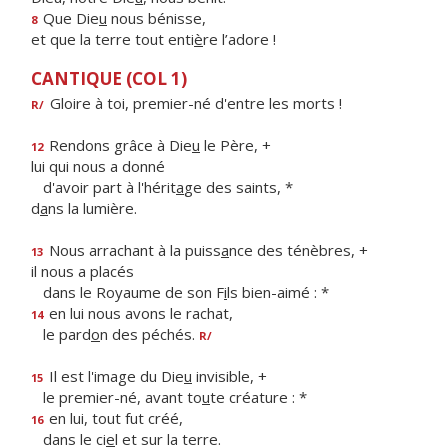
Que Die
u
nous bénisse,
8
et que la terre tout enti
è
re l’adore !
CANTIQUE (COL 1)
Gloire à toi, premier-né d'entre les morts !
R/
Rendons grâce à Die
u
le Père, +
12
lui qui nous a donné
d'avoir part à l'hérit
a
ge des saints, *
d
a
ns la lumière.
Nous arrachant à la puiss
a
nce des ténèbres, +
13
il nous a placés
dans le Royaume de son F
i
ls bien-aimé : *
en lui nous avons le rachat,
14
le pard
o
n des péchés.
R/
Il est l'image du Die
u
invisible, +
15
le premier-né, avant to
u
te créature : *
en lui, tout fut créé,
16
dans le ci
e
l et sur la terre.