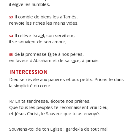
il él
è
ve les humbles.
Il comble de bi
e
ns les affamés,
53
renvoie les r
i
ches les mains vides.
Il relève Isra
ë
l, son serviteur,
54
il se souvi
e
nt de son amour,
de la promesse f
a
ite à nos pères,
55
en faveur d'Abraham et de sa r
a
ce, à jamais.
INTERCESSION
Dieu se révèle aux pauvres et aux petits. Prions-le dans
la simplicité du cœur :
R/ En ta tendresse, écoute nos prières.
Que tous les peuples te reconnaissent vrai Dieu,
et Jésus Christ, le Sauveur que tu as envoyé.
Souviens-toi de ton Église : garde-la de tout mal ;