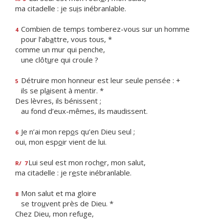
ma citadelle : je su
i
s inébranlable.
Combien de temps tomberez-vous sur un homme
4
pour l’ab
a
ttre, vous tous, *
comme un mur qui penche,
une clôt
u
re qui croule ?
Détruire mon honneur est leur seule pensée : +
5
ils se pl
a
isent à mentir. *
Des lèvres, ils bénissent ;
au fond d’eux-mêmes, ils maudissent.
Je n’ai mon rep
o
s qu’en Dieu seul ;
6
oui, mon esp
o
ir vient de lui.
Lui seul est mon roch
e
r, mon salut,
R/
7
ma citadelle : je r
e
ste inébranlable.
Mon salut et ma gloire
8
se tro
u
vent près de Dieu. *
Chez Dieu, mon refuge,