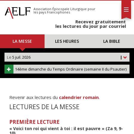
L'AELF
S'abonner
Association Épiscopale Liturgique
pour
les pays Francophones
Calendrier
Recevez gratuitement
Contact
les lectures du jour par courriel
LA MESSE
LES HEURES
LA BIBLE
Le
5 juil. 2026
|
14ème dimanche du Temps Ordinaire (semaine II du Psautier)
Revenir aux lectures du
calendrier romain
.
LECTURES DE LA MESSE
PREMIÈRE LECTURE
« Voici ton roi qui vient à toi : il est pauvre » (Za 9, 9-
10)