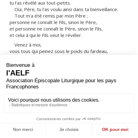
tu l’as révélé aux tout-petits.
Oui, Père, tu l’as voulu ainsi dans ta bienveillance.
Tout m’a été remis par mon Père ;
personne ne connaît le Fils, sinon le Père,
et personne ne connaît le Père, sinon le Fils,
et celui à qui le Fils veut le révéler.
Venez à moi,
vous tous qui peinez sous le poids du fardeau,
et moi, je vous procurerai le repos.
Prenez sur vous mon joug,
devenez mes disciples,
car je suis doux et humble de cœur,
et vous trouverez le repos pour votre âme.
Oui, mon joug est facile à porter,
et mon fardeau, léger. »
– Acclamons la Parole de Dieu.