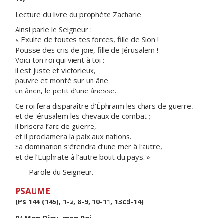
Lecture du livre du prophète Zacharie
Ainsi parle le Seigneur :
« Exulte de toutes tes forces, fille de Sion !
Pousse des cris de joie, fille de Jérusalem !
Voici ton roi qui vient à toi :
il est juste et victorieux,
pauvre et monté sur un âne,
un ânon, le petit d’une ânesse.
Ce roi fera disparaître d’Éphraïm les chars de guerre,
et de Jérusalem les chevaux de combat ;
il brisera l’arc de guerre,
et il proclamera la paix aux nations.
Sa domination s’étendra d’une mer à l’autre,
et de l’Euphrate à l’autre bout du pays. »
– Parole du Seigneur.
PSAUME
(Ps 144 (145), 1-2, 8-9, 10-11, 13cd-14)
R/ Mon Dieu, mon Roi,