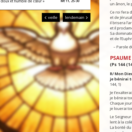
is doux et humble de cœur »
Mt 11, 25-30
un ânon, le 
Ce roi fera 
veille
lendemain
et de Jérusa
il brisera l’
et il procla
Sa dominatio
et de l’Euphr
– Parole du
PSAUME
(Ps 144 (14
R/ Mon Die
je bénirai 
144, 1)
Je t’exaltera
je bénirai t
Chaque jour 
je louerai t
Le Seigneur 
lent à la col
La bonté du 