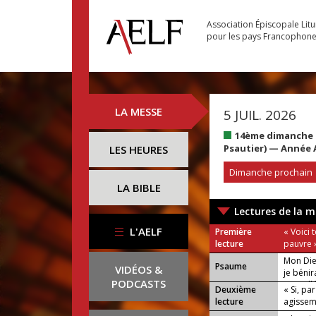
Association Épiscopale Lit
pour les pays Francophon
LA MESSE
5 JUIL. 2026
14ème dimanche d
Psautier) — Année 
LES HEURES
Dimanche prochain
LA BIBLE
Lectures de la m
L'AELF
Première
« Voici t
lecture
pauvre 
Mon Die
Psaume
VIDÉOS &
je bénir
PODCASTS
ou : Allé
Deuxième
« Si, par
lecture
agissem