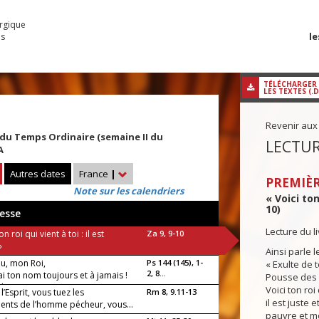
urgique
le
es
TÉLÉCHARGER
LES TEXTES (.
Revenir aux
u Temps Ordinaire (semaine II du
LECTUR
A
Autres dates
France
|
PREMIÈR
Note sur les calendriers
« Voici ton
10)
esse
Lecture du l
on roi qui vient à toi : il est
Za 9, 9-10
»
Ainsi parle l
u, mon Roi,
Ps 144 (145), 1-
« Exulte de t
2, 8...
ai ton nom toujours et à jamais !
Pousse des cr
luia !
Voici ton roi 
 l’Esprit, vous tuez les
Rm 8, 9.11-13
il est juste e
ents de l’homme pécheur, vous...
pauvre et m