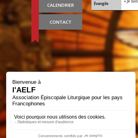
« Je su
Évangile
CALENDRIER
CONTACT