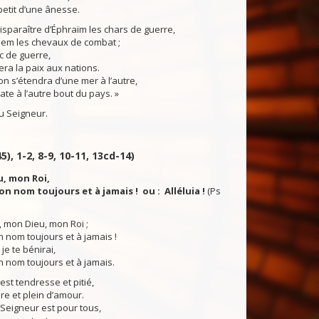
petit d’une ânesse.
disparaître d’Éphraïm les chars de guerre,
lem les chevaux de combat ;
arc de guerre,
mera la paix aux nations.
n s’étendra d’une mer à l’autre,
ate à l’autre bout du pays. »
 Seigneur.
5), 1-2, 8-9, 10-11, 13cd-14)
u, mon Roi,
ton nom toujours et à jamais ! ou : Alléluia !
(Ps
i, mon Dieu, mon Roi ;
on nom toujours et à jamais !
je te bénirai,
on nom toujours et à jamais.
est tendresse et pitié,
ère et plein d’amour.
Seigneur est pour tous,