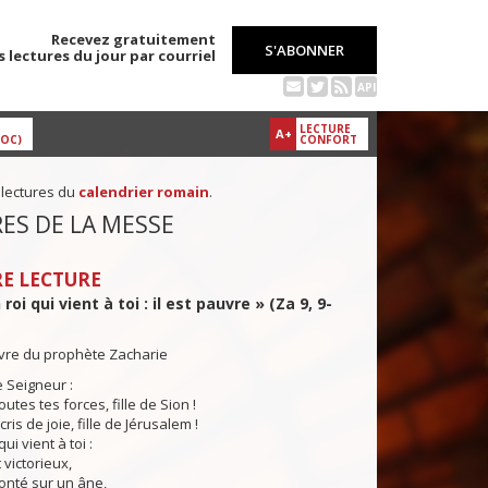
Recevez gratuitement
S'ABONNER
s lectures du jour par courriel
API
LECTURE
A+
DOC)
CONFORT
 lectures du
calendrier romain
.
ES DE LA MESSE
E LECTURE
 roi qui vient à toi : il est pauvre » (Za 9, 9-
ivre du prophète Zacharie
e Seigneur :
outes tes forces, fille de Sion !
is de joie, fille de Jérusalem !
qui vient à toi :
t victorieux,
onté sur un âne,