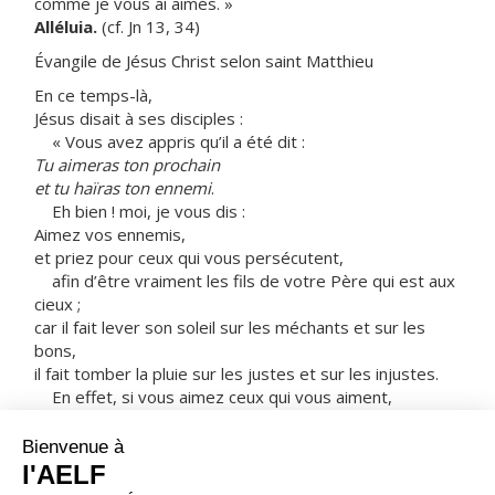
comme je vous ai aimés. »
Alléluia.
(cf. Jn 13, 34)
Évangile de Jésus Christ selon saint Matthieu
En ce temps-là,
Jésus disait à ses disciples :
« Vous avez appris qu’il a été dit :
Tu aimeras ton prochain
et tu haïras ton ennemi
.
Eh bien ! moi, je vous dis :
Aimez vos ennemis,
et priez pour ceux qui vous persécutent,
afin d’être vraiment les fils de votre Père qui est aux
cieux ;
car il fait lever son soleil sur les méchants et sur les
bons,
il fait tomber la pluie sur les justes et sur les injustes.
En effet, si vous aimez ceux qui vous aiment,
quelle récompense méritez-vous ?
Les publicains eux-mêmes n’en font-ils pas autant ?
Et si vous ne saluez que vos frères,
que faites-vous d’extraordinaire ?