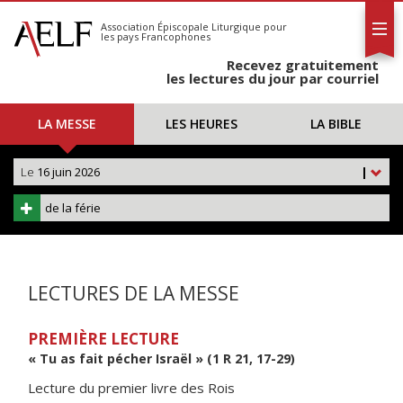
L'AELF
S'abonner
Association Épiscopale Liturgique
pour
les pays Francophones
Calendrier
Recevez gratuitement
Contact
les lectures du jour par courriel
LA MESSE
LES HEURES
LA BIBLE
Le
16 juin 2026
|
de la férie
LECTURES DE LA MESSE
PREMIÈRE LECTURE
« Tu as fait pécher Israël » (1 R 21, 17-29)
Lecture du premier livre des Rois