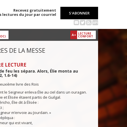
Recevez gratuitement
S'ABONNER
s lectures du jour par courriel
API
LECTURE
A+
DOC)
CONFORT
ES DE LA MESSE
E LECTURE
de feu les sépara. Alors, Élie monta au
2, 1.6-14)
euxième livre des Rois
t le Seigneur enleva Élie au ciel dans un ouragan.
lie et Élisée étaient partis de Guilgal.
icho, Élie dit à Élisée :
i ;
eigneur m’envoie au Jourdain. »
répliqua :
neur qui est vivant,