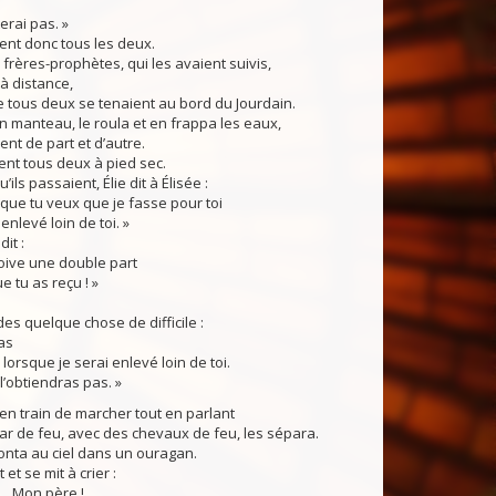
terai pas. »
rent donc tous les deux.
ères-prophètes, qui les avaient suivis,
 à distance,
 tous deux se tenaient au bord du Jourdain.
n manteau, le roula et en frappa les eaux,
ent de part et d’autre.
rent tous deux à pied sec.
ls passaient, Élie dit à Élisée :
 que tu veux que je fasse pour toi
enlevé loin de toi. »
it :
oive une double part
ue tu as reçu ! »
s quelque chose de difficile :
as
 lorsque je serai enlevé loin de toi.
l’obtiendras pas. »
en train de marcher tout en parlant
ar de feu, avec des chevaux de feu, les sépara.
monta au ciel dans un ouragan.
 et se mit à crier :
!…Mon père !…