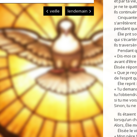
et par ta vie,
je ne te quit
veille
lendemain
Ils continuè
Cinquante fr
s’arrêtèrent
pendant que
Élie prit so
qui s’écartèr
Ils traversè
Pendant qu’i
« Dis-moi ce
avant d’être 
Élisée répond
« Que je reç
de l’esprit q
Élie reprit :
« Tu demande
tu l’obtiendr
si tu me vois
Sinon, tu ne 
Ils étaient 
lorsqu’un ch
Alors, Élie 
Élisée le vit
« Mon père 