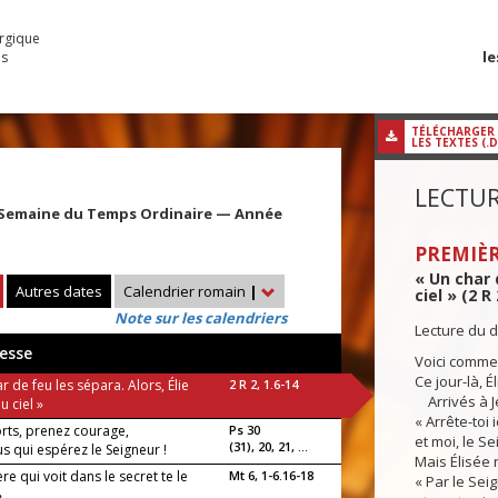
urgique
le
es
TÉLÉCHARGER
LES TEXTES (.
LECTUR
 Semaine du Temps Ordinaire — Année
PREMIÈR
« Un char 
Autres dates
Calendrier romain
|
ciel » (2 R 
Note sur les calendriers
Lecture du d
esse
Voici commen
Ce jour-là, É
r de feu les sépara. Alors, Élie
2 R 2, 1.6-14
Arrivés à Jér
 ciel »
« Arrête-toi ic
orts, prenez courage,
Ps 30
et moi, le S
(31), 20, 21, ...
s qui espérez le Seigneur !
Mais Élisée 
re qui voit dans le secret te le
Mt 6, 1-6.16-18
« Par le Seig
»