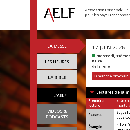
Association Épiscopale Lit
pour les pays Francophon
LA MESSE
17 JUIN 2026
mercredi, 11ème
Paire
LES HEURES
de la férie
Dimanche prochain
LA BIBLE
Lectures de la m
L'AELF
Première
« Un cha
lecture
monta au
VIDÉOS &
Soyez f
Psaume
PODCASTS
vous tou
« Ton Pè
Évangile
rendra 