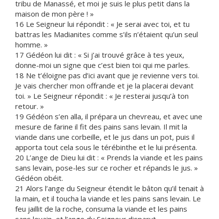
tribu de Manassé, et moi je suis le plus petit dans la
maison de mon père ! »
16 Le Seigneur lui répondit : « Je serai avec toi, et tu
battras les Madianites comme s’ils n’étaient qu’un seul
homme. »
17 Gédéon lui dit : « Si j’ai trouvé grâce à tes yeux,
donne-moi un signe que c’est bien toi qui me parles.
18 Ne t’éloigne pas d’ici avant que je revienne vers toi.
Je vais chercher mon offrande et je la placerai devant
toi. » Le Seigneur répondit : « Je resterai jusqu’à ton
retour. »
19 Gédéon s’en alla, il prépara un chevreau, et avec une
mesure de farine il fit des pains sans levain. Il mit la
viande dans une corbeille, et le jus dans un pot, puis il
apporta tout cela sous le térébinthe et le lui présenta.
20 L’ange de Dieu lui dit : « Prends la viande et les pains
sans levain, pose-les sur ce rocher et répands le jus. »
Gédéon obéit.
21 Alors l’ange du Seigneur étendit le bâton qu’il tenait à
la main, et il toucha la viande et les pains sans levain. Le
feu jaillit de la roche, consuma la viande et les pains