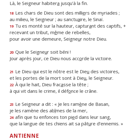
Là, le Seigneur habiter
a
jusqu’à la fin.
Les chars de Dieu sont des milli
e
rs de myriades ;
18
au milieu, le Seigneur ; au sanctu
a
ire, le Sinaï.
Tu es monté sur la hauteur, captur
a
nt des captifs, +
19
recevant un tribut, m
ê
me de rebelles,
pour avoir une demeure, Seigne
u
r notre Dieu.
Que le Seigne
u
r soit béni !
20
Jour après jour, ce Dieu nous acc
o
rde la victoire.
Le Dieu qui est le nôtre est le Die
u
des victoires,
21
et les portes de la mort sont à Die
u
, le Seigneur.
À qui le hait, Dieu frac
a
sse la tête ;
22
à qui vit dans le crime, il déf
o
nce le crâne.
Le Seigneur a dit : « Je les ram
è
ne de Basan,
23
je les ramène des ab
î
mes de la mer,
afin que tu enfonces ton pi
e
d dans leur sang,
24
que la langue de tes chiens ait sa pât
u
re d’ennemis. »
ANTIENNE