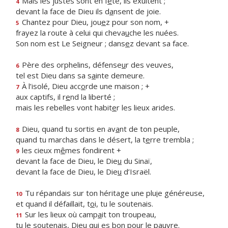
Mais les justes sont en f
ê
te, ils exultent ;
4
devant la face de Dieu ils d
a
nsent de joie.
Chantez pour Dieu, jou
e
z pour son nom, +
5
frayez la route à celui qui cheva
u
che les nuées.
Son nom est Le Seigneur ; dans
e
z devant sa face.
Père des orphelins, défense
u
r des veuves,
6
tel est Dieu dans sa s
a
inte demeure.
À l’isolé, Dieu acc
o
rde une maison ; +
7
aux captifs, il r
e
nd la liberté ;
mais les rebelles vont habit
e
r les lieux arides.
Dieu, quand tu sortis en av
a
nt de ton peuple,
8
quand tu marchas dans le désert, la t
e
rre trembla ;
les cieux m
ê
mes fondirent +
9
devant la face de Dieu, le Die
u
du Sinaï,
devant la face de Dieu, le Die
u
d’Israël.
Tu répandais sur ton héritage une plu
i
e généreuse,
10
et quand il défaillait, t
o
i, tu le soutenais.
Sur les lieux où camp
a
it ton troupeau,
11
tu le soutenais, Dieu qui es b
o
n pour le pauvre.