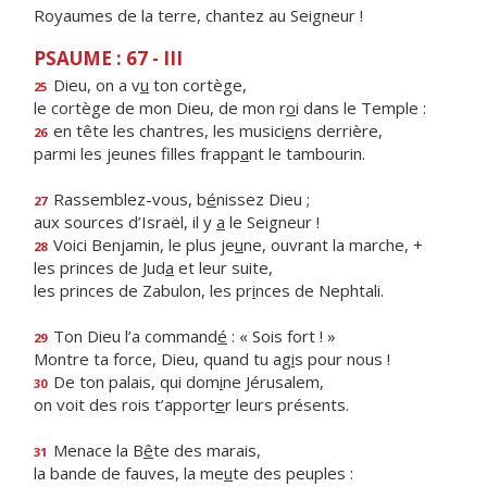
Royaumes de la terre, chantez au Seigneur !
PSAUME : 67 - III
Dieu, on a v
u
ton cortège,
25
le cortège de mon Dieu, de mon r
o
i dans le Temple :
en tête les chantres, les musici
e
ns derrière,
26
parmi les jeunes filles frapp
a
nt le tambourin.
Rassemblez-vous, b
é
nissez Dieu ;
27
aux sources d’Israël, il y
a
le Seigneur !
Voici Benjamin, le plus je
u
ne, ouvrant la marche, +
28
les princes de Jud
a
et leur suite,
les princes de Zabulon, les pr
i
nces de Nephtali.
Ton Dieu l’a command
é
: « Sois fort ! »
29
Montre ta force, Dieu, quand tu ag
i
s pour nous !
De ton palais, qui dom
i
ne Jérusalem,
30
on voit des rois t’apport
e
r leurs présents.
Menace la B
ê
te des marais,
31
la bande de fauves, la me
u
te des peuples :