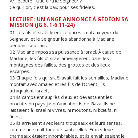
V/ J'écoute : Que dira le Seigneur ?
Ce qu'il dit, c'est la paix pour ses fidèles.
LECTURE : UN ANGE ANNONCE À GÉDÉON SA
MISSION (JG 6, 1-6.11-24)
01 Les fils d’Israël firent ce qui est mal aux yeux du
Seigneur, et le Seigneur les abandonna à Madiane
pendant sept ans.
02 Madiane imposa sa puissance à Israël. À cause de
Madiane, les fils d’Israël aménagèrent dans les
montagnes des failles, des grottes et des lieux
escarpés.
03 Chaque fois qu’Israël avait fait les semailles, Madiane
montait avec Amalec et les fils de l’Orient ; ils
attaquaient Israël ;
04 ils campaient auprès d’eux et dévastaient les
produits du pays jusqu’aux abords de Gaza. Ils ne
laissaient à Israël ni vivres, ni moutons, ni bœufs, ni
ânes ;
05 ils arrivaient avec leurs troupeaux et leurs tentes,
comme une multitude de sauterelles. Eux et leurs
chameaux étaient innombrables, et ils envahissaient le