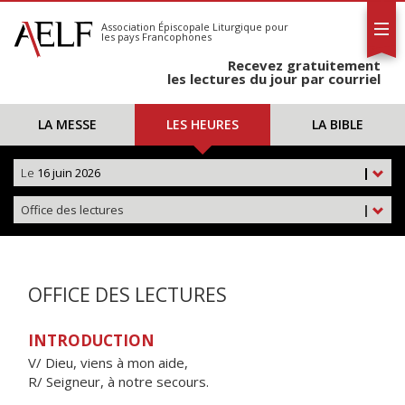
L'AELF
S'abonner
Association Épiscopale Liturgique
pour
les pays Francophones
Calendrier
Recevez gratuitement
Contact
les lectures du jour par courriel
LA MESSE
LES HEURES
LA BIBLE
Le
16 juin 2026
|
Office des lectures
|
OFFICE DES LECTURES
INTRODUCTION
V/ Dieu, viens à mon aide,
R/ Seigneur, à notre secours.