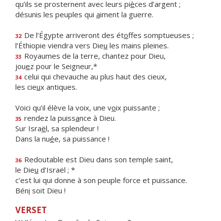
qu’ils se prosternent avec leurs pi
è
ces d’argent ;
désunis les peuples qui
a
iment la guerre.
De l’Égypte arriveront des ét
o
ffes somptueuses ;
32
l’Éthiopie viendra vers Die
u
les mains pleines.
Royaumes de la terre, chantez pour Dieu,
33
jou
e
z pour le Seigneur,*
celui qui chevauche au plus haut des cieux,
34
les cie
u
x antiques.
Voici qu’il élève la voix, une v
o
ix puissante ;
rendez la puiss
a
nce à Dieu.
35
Sur Isra
ë
l, sa splendeur !
Dans la nu
é
e, sa puissance !
Redoutable est Dieu dans son temple saint,
36
le Die
u
d’Israël ; *
c’est lui qui donne à son peuple force et puissance.
Bén
i
soit Dieu !
VERSET