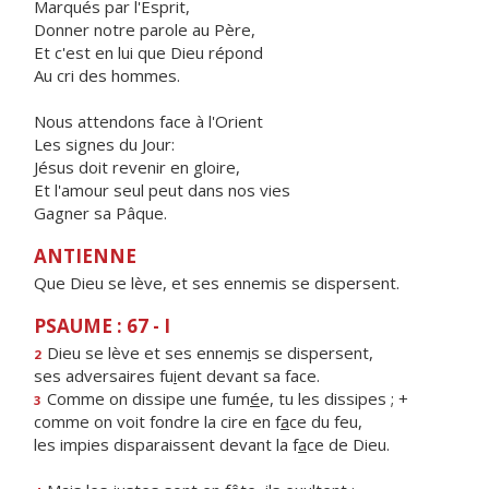
Marqués par l'Esprit,
Donner notre parole au Père,
Et c'est en lui que Dieu répond
Au cri des hommes.
Nous attendons face à l'Orient
Les signes du Jour:
Jésus doit revenir en gloire,
Et l'amour seul peut dans nos vies
Gagner sa Pâque.
ANTIENNE
Que Dieu se lève, et ses ennemis se dispersent.
PSAUME : 67 - I
Dieu se lève et ses ennem
i
s se dispersent,
2
ses adversaires fu
i
ent devant sa face.
Comme on dissipe une fum
é
e, tu les dissipes ; +
3
comme on voit fondre la cire en f
a
ce du feu,
les impies disparaissent devant la f
a
ce de Dieu.