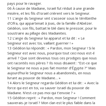
pays pour le ravager.
06 À cause de Madiane, Israël fut réduit à une grande
misère, et les fils d’Israël crièrent vers le Seigneur.
11 L’ange du Seigneur vint s’asseoir sous le térébinthe
d’Ofra, qui appartenait à Joas, de la famille d’Abiézer.
Gédéon, son fils, battait le blé dans le pressoir, pour le
soustraire au pillage des Madianites.
12 L’ange du Seigneur lui apparut et lui dit : « Le
Seigneur est avec toi, vaillant guerrier ! »
13 Gédéon lui répondit : « Pardon, mon Seigneur ! Si le
Seigneur est avec nous, pourquoi tout ceci nous est-il
arrivé ? Que sont devenus tous ces prodiges que nous
ont racontés nos pères ? Ils nous disaient : “Est-ce que
le Seigneur ne nous a pas fait monter d’Égypte ?” Mais
aujourd’hui le Seigneur nous a abandonnés, en nous
livrant au pouvoir de Madiane… »
14 Alors le Seigneur regarda Gédéon et lui dit : « Avec la
force qui est en toi, va sauver Israël du pouvoir de
Madiane. N’est-ce pas moi qui t’envoie ? »
15 Gédéon reprit : « Pardon, mon Seigneur ! Comment
sauverais-je Israël ? Mon clan est le plus faible dans la