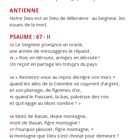
ANTIENNE
Notre Dieu est un Dieu de délivrance : au Seigneur, les
issues de la mort.
PSAUME : 67 - II
Le Seigneur pron
o
nce un oracle,
12
une armée de messag
è
res le répand :
« Rois en déroute, arm
é
es en déroute !
13
On reçoit en partage les trés
o
rs du pays.
« Resterez-vous au repos derri
è
re vos murs +
14
quand les ailes de la Colombe se co
u
vrent d’argent,
et son plumage, de fl
a
mmes d’or,
quand le Puissant, là-bas, pulvér
i
se des rois
15
et qu’il n
e
ige au Mont-Sombre ? »
Mont de Basan, div
i
ne montagne,
16
mont de Basan, fi
è
re montagne !
Pourquoi jalouser, fi
è
re montagne, +
17
la montagne que Dieu s’est chois
i
e pour demeure ?